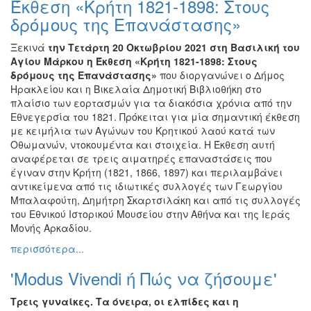
Έκθεση «Κρήτη 1821-1898: Στους
Ζωγραφική
δρόμους της Επανάστασης»
Φωτογραφία
Ξεκινά
την Τετάρτη 20 Οκτωβρίου 2021
στη Βασιλική του
Τραγούδι
Αγίου Μάρκου η Έκθεση «Κρήτη 1821-1898: Στους
Μουσική
δρόμους της Επανάστασης»
που διοργανώνει ο Δήμος
Ηρακλείου και η Βικελαία Δημοτική Βιβλιοθήκη στο
Κινηματογράφος
πλαίσιο των εορτασμών για τα διακόσια χρόνια από την
Χορός
Εθνεγερσία του 1821. Πρόκειται για μία σημαντική έκθεση
με κειμήλια των Αγώνων του Κρητικού λαού κατά των
Θέατρο
Οθωμανών, ντοκουμέντα και στοιχεία. Η Έκθεση αυτή
Παζάρι
αναφέρεται σε τρεις αιματηρές επαναστάσεις που
Ειδών
έγιναν στην Κρήτη (1821, 1866, 1897) και περιλαμβάνει
αντικείμενα από τις ιδιωτικές συλλογές των Γεωργίου
Συνέδρια
Μπαλαφούτη, Δημήτρη Σκαρτσιλάκη και από τις συλλογές
Ημερίδες
του Εθνικού Ιστορικού Μουσείου στην Αθήνα και της Ιεράς
-
Μονής Αρκαδίου.
Διημερίδες
περισσότερα...
Σεμινάρια-
'Modus Vivendi ή Πώς να ζήσουμε'
Διαλέξεις-
Ομιλίες
Τρεις γυναίκες. Τα όνειρα, οι ελπίδες και η
Διάφορες