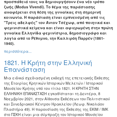
προσπάθειά τους να δημιουργήσουν ένα νέο τρόπο
Εκθέσεις
ζωής (Modus Vivendi). Το θέμα της παράστασης
αναφέρεται στη θέση της γυναίκας στη σημερινή
Εκδηλώσεις
κοινωνία. Η παράσταση είναι εμπνευσμένη από τις
για
"Τρεις αδελφές" του Άντον Τσέχωφ, από ποιητικά και
Παιδιά
φεμινιστικά κείμενα και είναι αφιερωμένη στην πρώτη
Άλλες
γυναίκα Ελληνίδα φεμινίστρια, δημοσιογράφο και
Εκδηλώσεις
λογία από το Ρέθυμνο, την Καλλιρόη Παρρέν (1861-
1940).
περισσότερα...
1821. Η Κρήτη στην Ελληνική
Ο
ΤΟΠΟΣ
Επανάσταση
ΜΑΣ
Μια ειδικά σχεδιασμένη εκδοχή της επετειακής Έκθεσης
Ο
της Εταιρίας Κρητικών Ιστορικών Μελετών / Ιστορικού
ΔΗΜΟΣ
Μουσείου Κρήτης υπό τον τίτλο 1821. Η ΚΡΗΤΗ ΣΤΗΝ
ΕΛΛΗΝΙΚΗ ΕΠΑΝΑΣΤΑΣΗ εγκαθίσταται τη Δευτέρα, 8
ΠΟΛΙΤΙΣΜΟΣ
Νοεμβρίου 2021, στην Αίθουσα Εκθέσεων του Πολιτιστικού
και Συνεδριακού Κέντρου Ηρακλείου (Λεωφ. Νικολάου
ΑΝΘΕΚΤΙΚΗ
Πλαστήρα 49). Η παρουσίαση της Έκθεσης της ΕΚΙΜ / ΙΜΚ
ΠΟΛΗ
στο ΠΣΚΗ είναι μια σύμπραξη του Ιστορικού Μουσείου