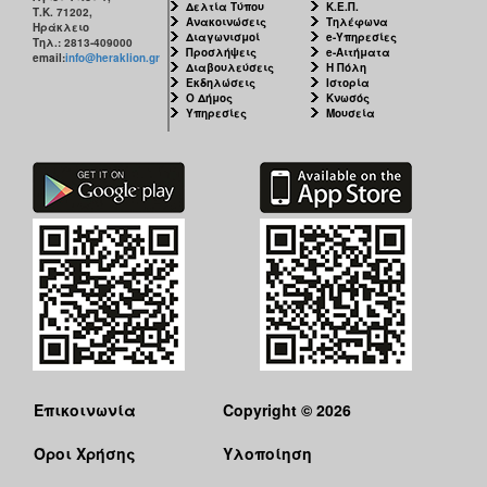
Δελτία Τύπου
Κ.Ε.Π.
Τ.Κ. 71202,
Ανακοινώσεις
Τηλέφωνα
Ηράκλειο
Διαγωνισμοί
e-Υπηρεσίες
Τηλ.: 2813-409000
Προσλήψεις
e-Αιτήματα
email:
info@heraklion.gr
Διαβουλεύσεις
Η Πόλη
Εκδηλώσεις
Ιστορία
Ο Δήμος
Κνωσός
Υπηρεσίες
Μουσεία
Επικοινωνία
Copyright © 2026
Όροι Χρήσης
Υλοποίηση