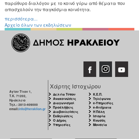
παράθυρο διαλόγου με το κοινό γύρω από θέματα που
απασχολούν την παγκόσμια κοινότητα.
περισσότερα...
Αρχείο όλων των εκδηλώσεων
Χάρτης Ιστοχώρου
Αγίου Τίτου 1,
Δελτία Τύπου
Κ.Ε.Π.
Τ.Κ. 71202,
Ανακοινώσεις
Τηλέφωνα
Ηράκλειο
Διαγωνισμοί
e-Υπηρεσίες
Τηλ.: 2813-409000
Προσλήψεις
e-Αιτήματα
email:
info@heraklion.gr
Διαβουλεύσεις
Η Πόλη
Εκδηλώσεις
Ιστορία
Ο Δήμος
Κνωσός
Υπηρεσίες
Μουσεία