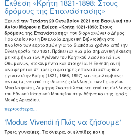
Έκθεση «Κρήτη 1821-1898: Στους
Ζωγραφική
δρόμους της Επανάστασης»
Φωτογραφία
Ξεκινά
την Τετάρτη 20 Οκτωβρίου 2021
στη Βασιλική του
Τραγούδι
Αγίου Μάρκου η Έκθεση «Κρήτη 1821-1898: Στους
Μουσική
δρόμους της Επανάστασης»
που διοργανώνει ο Δήμος
Ηρακλείου και η Βικελαία Δημοτική Βιβλιοθήκη στο
Κινηματογράφος
πλαίσιο των εορτασμών για τα διακόσια χρόνια από την
Χορός
Εθνεγερσία του 1821. Πρόκειται για μία σημαντική έκθεση
με κειμήλια των Αγώνων του Κρητικού λαού κατά των
Θέατρο
Οθωμανών, ντοκουμέντα και στοιχεία. Η Έκθεση αυτή
Παζάρι
αναφέρεται σε τρεις αιματηρές επαναστάσεις που
Ειδών
έγιναν στην Κρήτη (1821, 1866, 1897) και περιλαμβάνει
αντικείμενα από τις ιδιωτικές συλλογές των Γεωργίου
Συνέδρια
Μπαλαφούτη, Δημήτρη Σκαρτσιλάκη και από τις συλλογές
Ημερίδες
του Εθνικού Ιστορικού Μουσείου στην Αθήνα και της Ιεράς
-
Μονής Αρκαδίου.
Διημερίδες
περισσότερα...
Σεμινάρια-
'Modus Vivendi ή Πώς να ζήσουμε'
Διαλέξεις-
Ομιλίες
Τρεις γυναίκες. Τα όνειρα, οι ελπίδες και η
Διάφορες