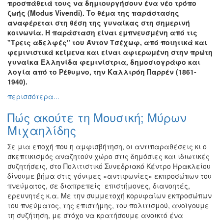
προσπάθειά τους να δημιουργήσουν ένα νέο τρόπο
Εκθέσεις
ζωής (Modus Vivendi). Το θέμα της παράστασης
αναφέρεται στη θέση της γυναίκας στη σημερινή
Εκδηλώσεις
κοινωνία. Η παράσταση είναι εμπνευσμένη από τις
για
"Τρεις αδελφές" του Άντον Τσέχωφ, από ποιητικά και
Παιδιά
φεμινιστικά κείμενα και είναι αφιερωμένη στην πρώτη
Άλλες
γυναίκα Ελληνίδα φεμινίστρια, δημοσιογράφο και
Εκδηλώσεις
λογία από το Ρέθυμνο, την Καλλιρόη Παρρέν (1861-
1940).
περισσότερα...
Πώς ακούτε τη Μουσική; Μύρων
Ο
ΤΟΠΟΣ
Μιχαηλίδης
ΜΑΣ
Σε μια εποχή που η αμφισβήτηση, οι αντιπαραθέσεις κι ο
Ο
σκεπτικισμός αναζητούν χώρο στις δημόσιες και ιδιωτικές
ΔΗΜΟΣ
συζητήσεις, στο Πολιτιστικό Συνεδριακό Κέντρο Ηρακλείου
δίνουμε βήμα στις γόνιμες «αντιφωνίες» εκπροσώπων του
ΠΟΛΙΤΙΣΜΟΣ
πνεύματος, σε διαπρεπείς επιστήμονες, διανοητές,
ερευνητές κ.α. Με την συμμετοχή κορυφαίων εκπροσώπων
ΑΝΘΕΚΤΙΚΗ
του πνεύματος, της επιστήμης, του πολιτισμού, ανοίγουμε
ΠΟΛΗ
τη συζήτηση, με στόχο να κρατήσουμε ανοικτό ένα