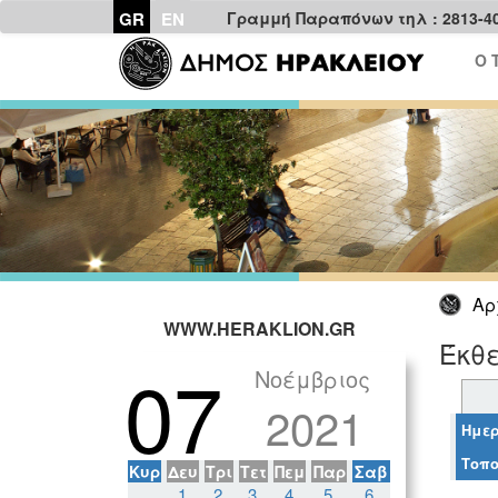
GR
EN
Γραμμή Παραπόνων τηλ : 2813-4
Ο 
Αρ
WWW.HERAKLION.GR
Έκθε
07
Νοέμβριος
2021
Ημερ
Τοπο
Κυρ
Δευ
Τρι
Τετ
Πεμ
Παρ
Σαβ
1
2
3
4
5
6