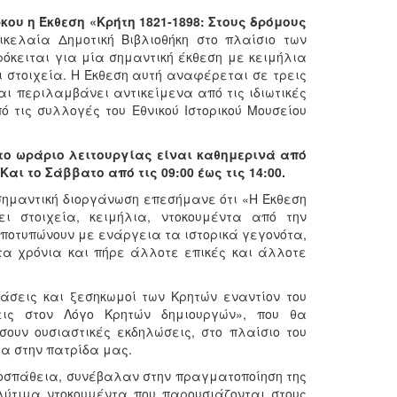
κου η Έκθεση «Κρήτη 1821-1898: Στους δρόμους
κελαία Δημοτική Βιβλιοθήκη στο πλαίσιο των
ρόκειται για μία σημαντική έκθεση με κειμήλια
 στοιχεία. Η Έκθεση αυτή αναφέρεται σε τρεις
αι περιλαμβάνει αντικείμενα από τις ιδιωτικές
τις συλλογές του Εθνικού Ιστορικού Μουσείου
 το ωράριο λειτουργίας είναι καθημερινά από
 Και το Σάββατο από τις 09:00 έως τις 14:00.
ημαντική διοργάνωση επεσήμανε ότι «Η Έκθεση
ει στοιχεία, κειμήλια, ντοκουμέντα από την
αποτυπώνουν με ενάργεια τα ιστορικά γεγονότα,
τα χρόνια και πήρε άλλοτε επικές και άλλοτε
άσεις και ξεσηκωμοί των Κρητών εναντίον του
ις στον Λόγο Κρητών δημιουργών», που θα
ουν ουσιαστικές εκδηλώσεις, στο πλαίσιο του
α στην πατρίδα μας.
οσπάθεια, συνέβαλαν στην πραγματοποίηση της
λύτιμα ντοκουμέντα που παρουσιάζονται στους