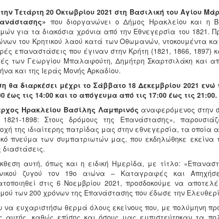
ά
την Τετάρτη 20 Οκτωβρίου 2021
στη Βασιλική του Αγίου Μάρ
πανάστασης»
που διοργανώνει ο Δήμος Ηρακλείου και η Βι
μών για τα διακόσια χρόνια από την Εθνεγερσία του 1821. Π
ώνων του Κρητικού λαού κατά των Οθωμανών, ντοκουμέντα και
ρές επαναστάσεις που έγιναν στην Κρήτη (1821, 1866, 1897) κ
ές των Γεωργίου Μπαλαφούτη, Δημήτρη Σκαρτσιλάκη και από 
ήνα και της Ιεράς Μονής Αρκαδίου.
ση θα διαρκέσει μέχρι το Σάββατο 18 Δεκεμβρίου 2021 ενώ
00 έως τις 14:00 και το απόγευμα από τις 17:00 έως τις 21:00.
ρχος Ηρακλείου Βασίλης Λαμπρινός
αναφερόμενος στην σ
 1821-1898: Στους δρόμους της Επανάστασης», παρουσιάζ
οχή της ιδιαίτερης πατρίδας μας στην εθνεγερσία, τα οποία 
ικό πνεύμα των συμπατριωτών μας, που εκδηλώθηκε εκείνα 
 διαστάσεις.
ση αυτή, όπως και η ειδική Ημερίδα, με τίτλο: «Επαναστ
νικού ζυγού τον 19ο αιώνα – Καταγραφές και Απηχήσε
τοποιηθεί στις 6 Νοεμβρίου 2021, προσδοκούμε να αποτελέσ
μού των 200 χρόνων της Επανάστασης που έδωσε την Ελευθερί
α ευχαριστήσω θερμά όλους εκείνους που, με πολύμηνη πρ
ς αυτής, καθώς επίσης και όσους μας εμπιστεύτηκαν τα πο