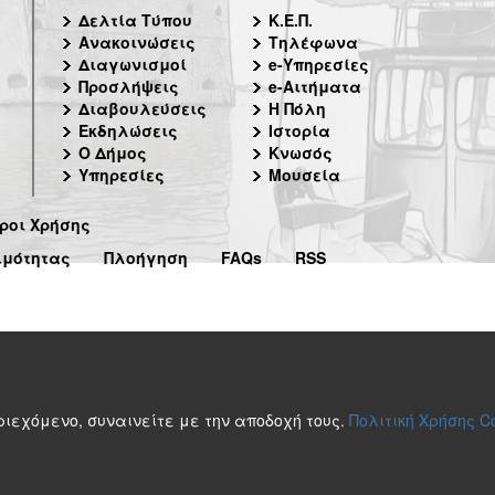
Δελτία Τύπου
Κ.Ε.Π.
Ανακοινώσεις
Τηλέφωνα
Διαγωνισμοί
e-Υπηρεσίες
Προσλήψεις
e-Αιτήματα
Διαβουλεύσεις
Η Πόλη
Εκδηλώσεις
Ιστορία
Ο Δήμος
Κνωσός
Υπηρεσίες
Μουσεία
ροι Χρήσης
ιμότητας
Πλοήγηση
FAQs
RSS
περιεχόμενο, συναινείτε με την αποδοχή τους.
Πολιτική Χρήσης C