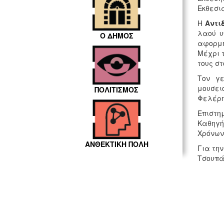
Εκθεσι
Η
Αντι
λαού υ
Ο ΔΗΜΟΣ
αφορμή
Μέχρι τ
τους σ
Τον γε
μουσει
ΠΟΛΙΤΙΣΜΟΣ
Φελέρη
Επιστη
Καθηγή
Χρόνων
ΑΝΘΕΚΤΙΚΗ ΠΟΛΗ
Για τη
Τσουπά