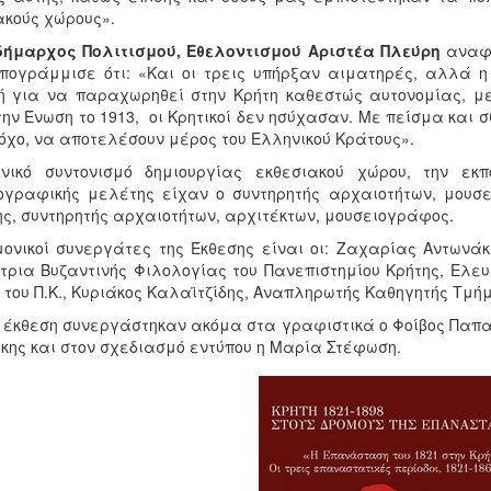
ακούς χώρους».
δήμαρχος Πολιτισμού, Εθελοντισμού Αριστέα Πλεύρη
αναφε
πογράμμισε ότι: «Και οι τρεις υπήρξαν αιματηρές, αλλά η
 για να παραχωρηθεί στην Κρήτη καθεστώς αυτονομίας, με
ην Ένωση το 1913, οι Κρητικοί δεν ησύχασαν. Με πείσμα και 
τόχο, να αποτελέσουν μέρος του Ελληνικού Κράτους».
νικό συντονισμό δημιουργίας εκθεσιακού χώρου, την εκπ
ογραφικής μελέτης είχαν ο συντηρητής αρχαιοτήτων, μουσ
ς, συντηρητής αρχαιοτήτων, αρχιτέκτων, μουσειογράφος.
μονικοί συνεργάτες της Έκθεσης είναι οι: Ζαχαρίας Αντωνά
τρια Βυζαντινής Φιλολογίας του Πανεπιστημίου Κρήτης, Ελευ
 του Π.Κ., Κυριάκος Καλαϊτζίδης, Αναπληρωτής Καθηγητής Τμή
ν έκθεση συνεργάστηκαν ακόμα στα γραφιστικά ο Φοίβος Παπα
κης και στον σχεδιασμό εντύπου η Μαρία Στέφωση.