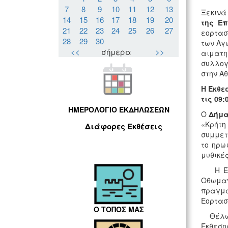
7
8
9
10
11
12
13
Ξεκιν
14
15
16
17
18
19
20
της Ε
21
22
23
24
25
26
27
εορτασ
28
29
30
των Αγ
<<
σήμερα
>>
αιματη
συλλογ
στην Αθ
Η Έκθε
τις 09:
ΗΜΕΡΟΛΟΓΙΟ ΕΚΔΗΛΩΣΕΩΝ
Ο
Δήμα
«Κρήτη
Διάφορες Εκθέσεις
συμμετ
το ηρω
μυθικές
Η Έκθε
Οθωμα
πραγμα
Εορτασ
Ο ΤΟΠΟΣ ΜΑΣ
Θέλω ν
Έκθεση