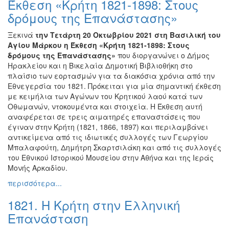
Έκθεση «Κρήτη 1821-1898: Στους
Ζωγραφική
δρόμους της Επανάστασης»
Φωτογραφία
Ξεκινά
την Τετάρτη 20 Οκτωβρίου 2021
στη Βασιλική του
Τραγούδι
Αγίου Μάρκου η Έκθεση «Κρήτη 1821-1898: Στους
Μουσική
δρόμους της Επανάστασης»
που διοργανώνει ο Δήμος
Ηρακλείου και η Βικελαία Δημοτική Βιβλιοθήκη στο
Κινηματογράφος
πλαίσιο των εορτασμών για τα διακόσια χρόνια από την
Χορός
Εθνεγερσία του 1821. Πρόκειται για μία σημαντική έκθεση
με κειμήλια των Αγώνων του Κρητικού λαού κατά των
Θέατρο
Οθωμανών, ντοκουμέντα και στοιχεία. Η Έκθεση αυτή
Παζάρι
αναφέρεται σε τρεις αιματηρές επαναστάσεις που
Ειδών
έγιναν στην Κρήτη (1821, 1866, 1897) και περιλαμβάνει
αντικείμενα από τις ιδιωτικές συλλογές των Γεωργίου
Συνέδρια
Μπαλαφούτη, Δημήτρη Σκαρτσιλάκη και από τις συλλογές
Ημερίδες
του Εθνικού Ιστορικού Μουσείου στην Αθήνα και της Ιεράς
-
Μονής Αρκαδίου.
Διημερίδες
περισσότερα...
Σεμινάρια-
1821. Η Κρήτη στην Ελληνική
Διαλέξεις-
Ομιλίες
Επανάσταση
Διάφορες