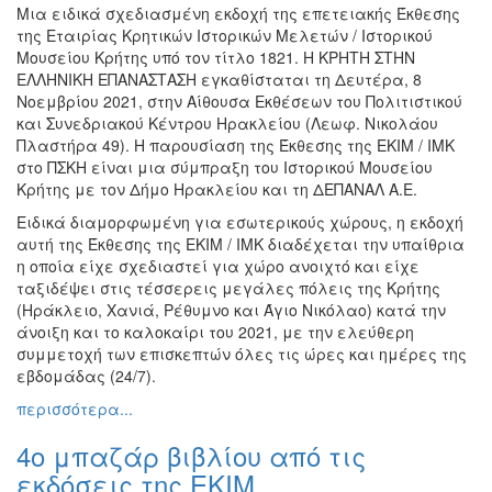
Μια ειδικά σχεδιασμένη εκδοχή της επετειακής Έκθεσης
Εκθέσεις
της Εταιρίας Κρητικών Ιστορικών Μελετών / Ιστορικού
Εκδηλώσεις
Μουσείου Κρήτης υπό τον τίτλο 1821. Η ΚΡΗΤΗ ΣΤΗΝ
για
ΕΛΛΗΝΙΚΗ ΕΠΑΝΑΣΤΑΣΗ εγκαθίσταται τη Δευτέρα, 8
Παιδιά
Νοεμβρίου 2021, στην Αίθουσα Εκθέσεων του Πολιτιστικού
και Συνεδριακού Κέντρου Ηρακλείου (Λεωφ. Νικολάου
Άλλες
Πλαστήρα 49). Η παρουσίαση της Έκθεσης της ΕΚΙΜ / ΙΜΚ
Εκδηλώσεις
στο ΠΣΚΗ είναι μια σύμπραξη του Ιστορικού Μουσείου
Κρήτης με τον Δήμο Ηρακλείου και τη ΔΕΠΑΝΑΛ Α.Ε.
Ειδικά διαμορφωμένη για εσωτερικούς χώρους, η εκδοχή
αυτή της Έκθεσης της ΕΚΙΜ / ΙΜΚ διαδέχεται την υπαίθρια
Ο
η οποία είχε σχεδιαστεί για χώρο ανοιχτό και είχε
ΤΟΠΟΣ
ταξιδέψει στις τέσσερεις μεγάλες πόλεις της Κρήτης
ΜΑΣ
(Ηράκλειο, Χανιά, Ρέθυμνο και Άγιο Νικόλαο) κατά την
άνοιξη και το καλοκαίρι του 2021, με την ελεύθερη
Ο
συμμετοχή των επισκεπτών όλες τις ώρες και ημέρες της
ΔΗΜΟΣ
εβδομάδας (24/7).
περισσότερα...
ΠΟΛΙΤΙΣΜΟΣ
4ο μπαζάρ βιβλίου από τις
ΑΝΘΕΚΤΙΚΗ
ΠΟΛΗ
εκδόσεις της ΕΚΙΜ