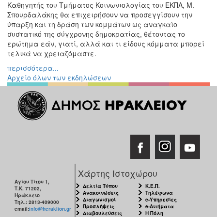
Καθηγητής του Τμήματος Κοινωνιολογίας του ΕΚΠΑ, Μ.
Σπουρδαλάκης θα επιχειρήσουν να προσεγγίσουν την
ύπαρξη και τη δράση των κομμάτων ως αναγκαίο
συστατικό της σύγχρονης δημοκρατίας, θέτοντας το
ερώτημα εάν, γιατί, αλλά και τι είδους κόμματα μπορεί
τελικά να χρειαζόμαστε.
περισσότερα...
Αρχείο όλων των εκδηλώσεων
Χάρτης Ιστοχώρου
Αγίου Τίτου 1,
Δελτία Τύπου
Κ.Ε.Π.
Τ.Κ. 71202,
Ανακοινώσεις
Τηλέφωνα
Ηράκλειο
Διαγωνισμοί
e-Υπηρεσίες
Τηλ.: 2813-409000
Προσλήψεις
e-Αιτήματα
email:
info@heraklion.gr
Διαβουλεύσεις
Η Πόλη