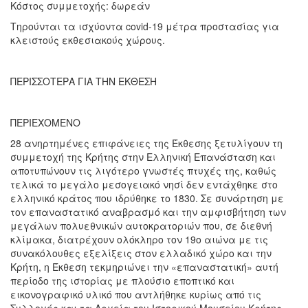
Κόστος συμμετοχής: δωρεάν
Τηρούνται τα ισχύοντα covid-19 μέτρα προστασίας για
κλειστούς εκθεσιακούς χώρους.
ΠΕΡΙΣΣΟΤΕΡΑ ΓΙΑ ΤΗΝ ΕΚΘΕΣΗ
ΠΕΡΙΕΧΟΜΕΝΟ
28 ανηρτημένες επιφάνειες της Έκθεσης ξετυλίγουν τη
συμμετοχή της Κρήτης στην Ελληνική Επανάσταση και
αποτυπώνουν τις λιγότερο γνωστές πτυχές της, καθώς
τελικά το μεγάλο μεσογειακό νησί δεν εντάχθηκε στο
ελληνικό κράτος που ιδρύθηκε το 1830. Σε συνάρτηση με
τον επαναστατικό αναβρασμό και την αμφισβήτηση των
μεγάλων πολυεθνικών αυτοκρατοριών που, σε διεθνή
κλίμακα, διατρέχουν ολόκληρο τον 19ο αιώνα με τις
συνακόλουθες εξελίξεις στον ελλαδικό χώρο και την
Κρήτη, η Έκθεση τεκμηριώνει την «επαναστατική» αυτή
περίοδο της ιστορίας με πλούσιο εποπτικό και
εικονογραφικό υλικό που αντλήθηκε κυρίως από τις
Συλλογές και τα Αρχεία του Ιστορικού Μουσείου Κρήτης.