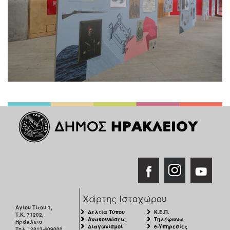
Χάρτης Ιστοχώρου
Αγίου Τίτου 1,
Δελτία Τύπου
Κ.Ε.Π.
Τ.Κ. 71202,
Ανακοινώσεις
Τηλέφωνα
Ηράκλειο
Διαγωνισμοί
e-Υπηρεσίες
Τηλ.: 2813-409000