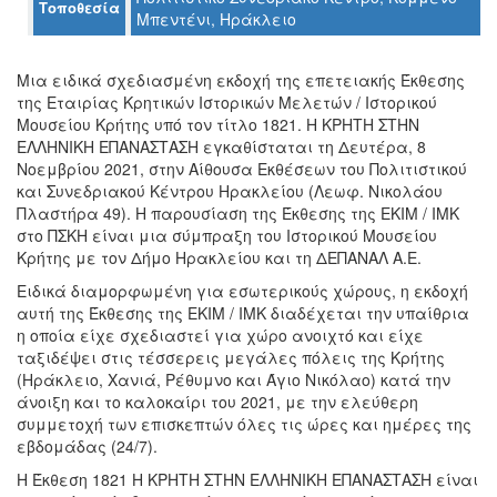
Τοποθεσία
Μπεντένι, Ηράκλειο
Ο
ΤΟΠΟΣ
ΜΑΣ
Μια ειδικά σχεδιασμένη εκδοχή της επετειακής Έκθεσης
της Εταιρίας Κρητικών Ιστορικών Μελετών / Ιστορικού
Μουσείου Κρήτης υπό τον τίτλο 1821. Η ΚΡΗΤΗ ΣΤΗΝ
Ο
ΔΗΜΟΣ
ΕΛΛΗΝΙΚΗ ΕΠΑΝΑΣΤΑΣΗ εγκαθίσταται τη Δευτέρα, 8
Νοεμβρίου 2021, στην Αίθουσα Εκθέσεων του Πολιτιστικού
και Συνεδριακού Κέντρου Ηρακλείου (Λεωφ. Νικολάου
ΠΟΛΙΤΙΣΜΟΣ
Πλαστήρα 49). Η παρουσίαση της Έκθεσης της ΕΚΙΜ / ΙΜΚ
στο ΠΣΚΗ είναι μια σύμπραξη του Ιστορικού Μουσείου
ΑΝΘΕΚΤΙΚΗ
Κρήτης με τον Δήμο Ηρακλείου και τη ΔΕΠΑΝΑΛ Α.Ε.
ΠΟΛΗ
Ειδικά διαμορφωμένη για εσωτερικούς χώρους, η εκδοχή
αυτή της Έκθεσης της ΕΚΙΜ / ΙΜΚ διαδέχεται την υπαίθρια
η οποία είχε σχεδιαστεί για χώρο ανοιχτό και είχε
ταξιδέψει στις τέσσερεις μεγάλες πόλεις της Κρήτης
(Ηράκλειο, Χανιά, Ρέθυμνο και Άγιο Νικόλαο) κατά την
άνοιξη και το καλοκαίρι του 2021, με την ελεύθερη
συμμετοχή των επισκεπτών όλες τις ώρες και ημέρες της
εβδομάδας (24/7).
Η Έκθεση 1821 Η ΚΡΗΤΗ ΣΤΗΝ ΕΛΛΗΝΙΚΗ ΕΠΑΝΑΣΤΑΣΗ είναι