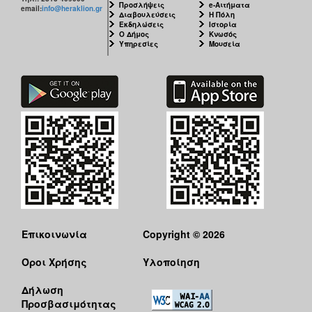
Προσλήψεις
e-Αιτήματα
email:
info@heraklion.gr
Διαβουλεύσεις
Η Πόλη
Εκδηλώσεις
Ιστορία
Ο Δήμος
Κνωσός
Υπηρεσίες
Μουσεία
Επικοινωνία
Copyright © 2026
Όροι Χρήσης
Υλοποίηση
Δήλωση
Προσβασιμότητας