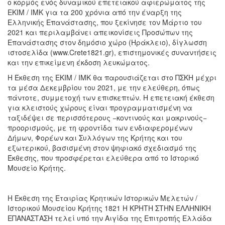
ο κορμός ενός δυναμικού επετειακού αφιερώματος της
ΕΚΙΜ / ΙΜΚ για τα 200 χρόνια από την έναρξη της
Ελληνικής Επανάστασης, που ξεκίνησε τον Μάρτιο του
2021 και περιλαμβάνει απεικονίσεις Προσώπων της
Επανάστασης στον δημόσιο χώρο (Ηράκλειο), δίγλωσση
ιστοσελίδα (www.Crete1821.gr), επιστημονικές συναντήσεις
και την επικείμενη έκδοση λευκώματος.
Η Έκθεση της ΕΚΙΜ / ΙΜΚ θα παρουσιάζεται στο ΠΣΚΗ μέχρι
τα μέσα Δεκεμβρίου του 2021, με την ελεύθερη, όπως
πάντοτε, συμμετοχή των επισκεπτών. Η επετειακή έκθεση
για κλειστούς χώρους είναι προγραμματισμένη να
ταξιδέψει σε περισσότερους −κοντινούς και μακρινούς−
προορισμούς, με τη φροντίδα των ενδιαφερομένων
Δήμων, Φορέων και Συλλόγων της Κρήτης και του
εξωτερικού, βασισμένη στον ψηφιακό σχεδιασμό της
Έκθεσης, που προσφέρεται ελεύθερα από το Ιστορικό
Μουσείο Κρήτης.
Η Έκθεση της Εταιρίας Κρητικών Ιστορικών Μελετών /
Ιστορικού Μουσείου Κρήτης 1821 Η ΚΡΗΤΗ ΣΤΗΝ ΕΛΛΗΝΙΚΗ
ΕΠΑΝΑΣΤΑΣΗ τελεί υπό την Αιγίδα της Επιτροπής Ελλάδα