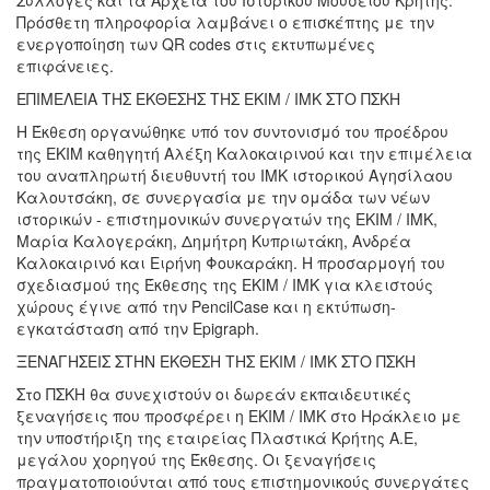
Πρόσθετη πληροφορία λαμβάνει ο επισκέπτης με την
ενεργοποίηση των QR codes στις εκτυπωμένες
επιφάνειες.
ΕΠΙΜΕΛΕΙΑ ΤΗΣ ΕΚΘΕΣΗΣ ΤΗΣ ΕΚΙΜ / ΙΜΚ ΣΤΟ ΠΣΚΗ
Η Έκθεση οργανώθηκε υπό τον συντονισμό του προέδρου
της ΕΚΙΜ καθηγητή Αλέξη Καλοκαιρινού και την επιμέλεια
του αναπληρωτή διευθυντή του ΙΜΚ ιστορικού Αγησίλαου
Καλουτσάκη, σε συνεργασία με την ομάδα των νέων
ιστορικών - επιστημονικών συνεργατών της ΕΚΙΜ / ΙΜΚ,
Μαρία Καλογεράκη, Δημήτρη Κυπριωτάκη, Ανδρέα
Καλοκαιρινό και Ειρήνη Φουκαράκη. Η προσαρμογή του
σχεδιασμού της Έκθεσης της ΕΚΙΜ / ΙΜΚ για κλειστούς
χώρους έγινε από την PencilCase και η εκτύπωση-
εγκατάσταση από την Epigraph.
ΞΕΝΑΓΗΣΕΙΣ ΣΤΗΝ ΕΚΘΕΣΗ ΤΗΣ ΕΚΙΜ / ΙΜΚ ΣΤΟ ΠΣΚΗ
Στο ΠΣΚΗ θα συνεχιστούν οι δωρεάν εκπαιδευτικές
ξεναγήσεις που προσφέρει η ΕΚΙΜ / ΙΜΚ στο Ηράκλειο με
την υποστήριξη της εταιρείας Πλαστικά Κρήτης Α.Ε,
μεγάλου χορηγού της Έκθεσης. Οι ξεναγήσεις
πραγματοποιούνται από τους επιστημονικούς συνεργάτες