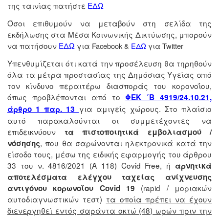
της ταινίας πατήστε
ΕΔΩ
Όσοι επιθυμούν να μεταβούν στη σελίδα της
εκδήλωσης στα Μέσα Κοινωνικής Δικτύωσης, μπορούν
να πατήσουν
ΕΔΩ
για
Facebook &
ΕΔΩ
για Twitter
Υπενθυμίζεται ότι κατά την προσέλευση θα τηρηθούν
όλα τα μέτρα προστασίας της Δημόσιας Υγείας από
τον κίνδυνο περαιτέρω διασποράς του κορονοΐου,
όπως προβλέπονται από το
ΦΕΚ ΄Β 4919/24.10.21,
για αμιγείς χώρους. Στο πλαίσιο
άρθρο 1 παρ. 13
αυτό παρακαλούνται οι συμμετέχοντες να
επιδεικνύουν
τα πιστοποιητικά εμβολιασμού /
, που θα σαρώνονται ηλεκτρονικά κατά την
νόσησης
είσοδο τους, μέσω της ειδικής εφαρμογής του άρθρου
33 του ν. 4816/2021 (Ά 118) Covid Free, ή
αρνητικά
αποτελέσματα ελέγχου ταχείας ανίχνευσης
(rapid / μοριακών
αντιγόνου κορωνοΐου Covid 19
αυτοδιαγνωστικών τεστ)
τα οποία πρέπει να έχουν
διενεργηθεί εντός σαράντα οκτώ (48) ωρών πριν την