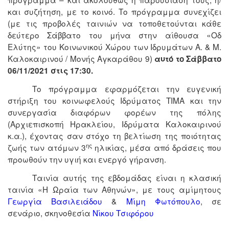
και συζήτηση, με το κοινό. Το πρόγραμμα συνεχίζει
(με τις προβολές ταινιών να τοποθετούνται κάθε
δεύτερο Σάββατο του μήνα στην αίθουσα «Οδ
Ελύτης» του Κοινωνικού Χώρου των Ιδρυμάτων Α. & Μ.
Καλοκαιρινού / Μονής Αγκαράθου 9)
αυτό το Σάββατο
06/11/2021 στις 17:30.
Το πρόγραμμα εφαρμόζεται την ευγενική
στήριξη του κοινωφελούς Ιδρύματος ΤΙΜΑ και την
συνεργασία διαφόρων φορέων της πόλης
(Αρχιεπισκοπή Ηρακλείου, Ιδρύματα Καλοκαιρινού
κ.α.), έχοντας σαν στόχο τη βελτίωση της ποιότητας
ης
ζωής των ατόμων 3
ηλικίας, μέσα από δράσεις που
προωθούν την υγιή και ενεργό γήρανση.
Ταινία αυτής της εβδομάδας είναι η κλασική
ταινία «Η Ωραία των Αθηνών», με τους αμίμητους
Γεωργία Βασιλειάδου
&
Μίμη Φωτόπουλο
, σε
σενάριο, σκηνοθεσία
Νίκου Τσιφόρου