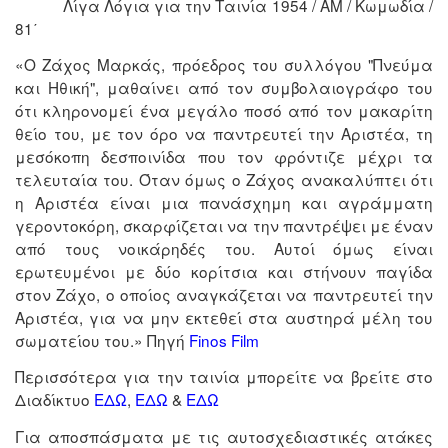
Λίγα Λόγια για την Ταινία 1954 / ΑΜ / Κωμωδία /
81΄
«Ο Ζάχος Μαρκάς, πρόεδρος του συλλόγου "Πνεύμα
και Ηθική", μαθαίνει από τον συμβολαιογράφο του
ότι κληρονομεί ένα μεγάλο ποσό από τον μακαρίτη
θείο του, με τον όρο να παντρευτεί την Αριστέα, τη
μεσόκοπη δεσποινίδα που τον φρόντιζε μέχρι τα
τελευταία του. Όταν όμως ο Ζάχος ανακαλύπτει ότι
η Αριστέα είναι μια πανάσχημη και αγράμματη
γεροντοκόρη, σκαρφίζεται να την παντρέψει με έναν
από τους νοικάρηδές του. Αυτοί όμως είναι
ερωτευμένοι με δύο κορίτσια και στήνουν παγίδα
στον Ζάχο, ο οποίος αναγκάζεται να παντρευτεί την
Αριστέα, για να μην εκτεθεί στα αυστηρά μέλη του
σωματείου του.» Πηγή
Finos Film
Περισσότερα για την ταινία μπορείτε να βρείτε στο
Διαδίκτυο
ΕΔΩ
,
ΕΔΩ
&
ΕΔΩ
Για αποσπάσματα με τις αυτοσχεδιαστικές ατάκες