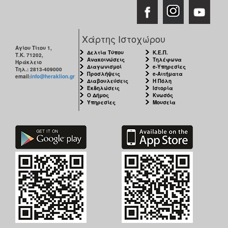
Χάρτης Ιστοχώρου
Αγίου Τίτου 1,
Δελτία Τύπου
Κ.Ε.Π.
Τ.Κ. 71202,
Ανακοινώσεις
Τηλέφωνα
Ηράκλειο
Διαγωνισμοί
e-Υπηρεσίες
Τηλ.: 2813-409000
Προσλήψεις
e-Αιτήματα
email:
info@heraklion.gr
Διαβουλεύσεις
Η Πόλη
Εκδηλώσεις
Ιστορία
Ο Δήμος
Κνωσός
Υπηρεσίες
Μουσεία