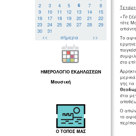
6
2
3
4
5
7
8
Τετάρτ
9
10
11
12
13
14
15
«Το ξέρ
16
17
18
19
20
21
22
τότε Μ
23
24
25
26
27
28
29
απάντη
30
31
<<
σήμερα
>>
Το αφι
ερμηνε
παγκόσ
συμφιλ
στο επί
Άρρηκτ
ΗΜΕΡΟΛΟΓΙΟ ΕΚΔΗΛΩΣΕΩΝ
μερικά
Μουσική
γης τα
Θεοδωρ
στα μεγ
αποθέωσ
Ο απών
το αφι
περίπο
Ο ΤΟΠΟΣ ΜΑΣ