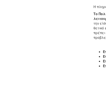
Η πληρ
Το Πολ
λειτου
την είσ
θετικό 
πρέπει
προβλε
Ε
Ε
Ε
Ε