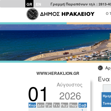
GR
EN
Γραμμή Παραπόνων τηλ : 2813-4
Ο 
Αρ
WWW.HERAKLION.GR
Ένα
01
Αύγουστος
2026
Ημερ
Τοπο
Κυρ
Δευ
Τρι
Τετ
Πεμ
Παρ
Σαβ
1