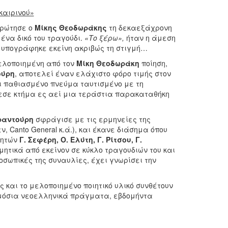
καιρινού»
ρώτησε ο
Μίκης Θεοδωράκης
τη δεκαεξάχρονη
ένα δικό του τραγούδι.
«Το ξέρω»,
ήταν η άμεση
 υπογράφηκε εκείνη ακριβώς τη στιγμή…
μελοποιημένη από τον
Μίκη Θεοδωράκη
ποίηση,
ούρη
, αποτελεί έναν ελάχιστο φόρο τιμής στον
ι παθιασμένο πνεύμα ταυτισμένο με τη
έθεσε κτήμα ες αεί μια τεράστια παρακαταθήκη
ραντούρη
σφράγισε με τις ερμηνείες της
Canto General κ.ά.), και έκανε διάσημα όπου
ιητών
Γ. Σεφέρη, Ο. Ελύτη, Γ. Ρίτσου, Γ.
ιμητικά από εκείνον σε κύκλο τραγουδιών του και
οσωπικές της συναυλίες, έχει γνωρίσει την
 και το μελοποιημένο ποιητικό υλικό συνθέτουν
ημόσια νεοελληνικά πράγματα, εβδομήντα