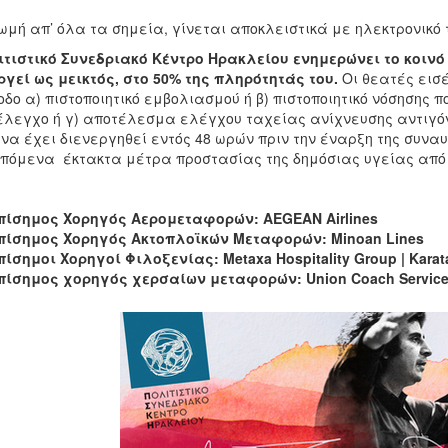
ωμή απ’ όλα τα σημεία, γίνεται αποκλειστικά με ηλεκτρονικό 
ιτιστικό Συνεδριακό Κέντρο Ηρακλείου ενημερώνει το κοινό
ργεί ως μεικτός, στο 50% της πληρότητάς του.
Οι θεατές εισ
οδο α) πιστοποιητικό εμβολιασμού ή β) πιστοποιητικό νόσησης 
έλεγχο ή γ) αποτέλεσμα ελέγχου ταχείας ανίχνευσης αντιγόνου
 να έχει διενεργηθεί εντός 48 ωρών πριν την έναρξη της συνα
πόμενα έκτακτα μέτρα προστασίας της δημόσιας υγείας από τον
πίσημος Χορηγός Αερομεταφορών:
AEGEAN
Airlines
πίσημος Χορηγός Ακτοπλοϊκών Μεταφορών:
Minoan
Lines
πίσημοι
Χορηγοί
Φιλοξενίας
: Metaxa Hospitality Group |
Karat
πίσημος χορηγός χερσαίων μεταφορών:
Union
Coach
Servic