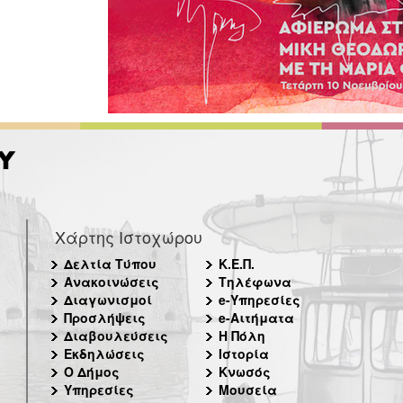
Χάρτης Ιστοχώρου
Δελτία Τύπου
Κ.Ε.Π.
Ανακοινώσεις
Τηλέφωνα
Διαγωνισμοί
e-Υπηρεσίες
Προσλήψεις
e-Αιτήματα
Διαβουλεύσεις
Η Πόλη
Εκδηλώσεις
Ιστορία
Ο Δήμος
Κνωσός
Υπηρεσίες
Μουσεία