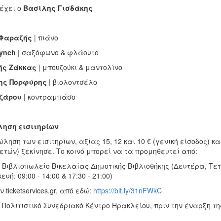
έχει ο
Βασίλης Γισδάκης
 Φαραζής
| πιάνο
Lynch
| σαξόφωνο & φλάουτο
ής Ζάκκας
| μπουζούκι & μαντολίνο
ης Πορφύρης
| βιολοντσέλο
ζάρου
| κοντραμπάσο
ηση εισιτηρίων
ληση των εισιτηρίων, αξίας 15, 12 και 10 € (γενική είσοδος) και
ετών) ξεκίνησε. Το κοινό μπορεί να τα προμηθευτεί από:
βλιοπωλείο Βικελαίας Δημοτικής Βιβλιοθήκης (Δευτέρα, Τετάρτ
υή: 09:00 - 14:00 & 17:30 - 21:00)
icketservices.gr, από εδώ:
https://bit.ly/31nFWkC
ολιτιστικό Συνεδριακό Κέντρο Ηρακλείου, πριν την έναρξη τ