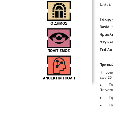
Συμμετ
Τάκης
Ο ΔΗΜΟΣ
David 
Ηρακλ
Μιχάλ
Τεό Λα
ΠΟΛΙΤΙΣΜΟΣ
Προπώλ
Η προπώ
έως 25 
ΑΝΘΕΚΤΙΚΗ ΠΟΛΗ
● Το Βι
Παρασκε
● Την t
● Το Π