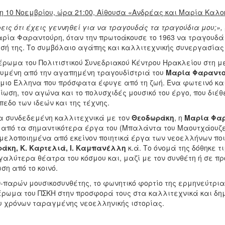
η 10 Νοεμβρίου, ώρα 21:00, Αίθουσα «Ανδρέας και Μαρία Καλο
εις ότι έχεις γεννηθεί για να τραγουδάς τα τραγούδια μου;»,
αρία Φαραντούρη, όταν την πρωτοάκουσε το 1963 να τραγουδά 
σή της. Το συμβόλαιο αγάπης και καλλιτεχνικής συνεργασίας
έρωμα του Πολιτιστικού Συνεδριακού Κέντρου Ηρακλείου στη 
υμένη από την αγαπημένη τραγουδίστριά του
Μαρία Φαραντ
μιο Έλληνα που πρόσφατα έφυγε από τη ζωή. Ένα φωτεινό κα
ίωση, τον αγώνα και το πολυσχιδές μουσικό του έργο, που δι
πεδο των ιδεών και της τέχνης.
α συνδεδεμένη καλλιτεχνικά με τον
Θεοδωράκη
, η
Μαρία Φα
 από τα σημαντικότερα έργα του (Μπαλάντα του Μαουτχάουζεν, 
 μελοποιημένα από εκείνον ποιητικά έργα των νεοελλήνων πο
άκη, Κ. Καρτελιά, Ι. Καμπανέλλη
κ.ά. Το όνομά της δόθηκε τ
αλύτερα θέατρα του κόσμου και, μαζί με τον συνθέτη ή σε πρ
η από το κοινό.
-παρών μουσικοσυνθέτης, το φωνητικό φορτίο της ερμηνεύτριας
έρωμα του ΠΣΚΗ στην προσφορά τους στα καλλιτεχνικά και δ
υ χρόνων ταραγμένης νεοελληνικής ιστορίας.