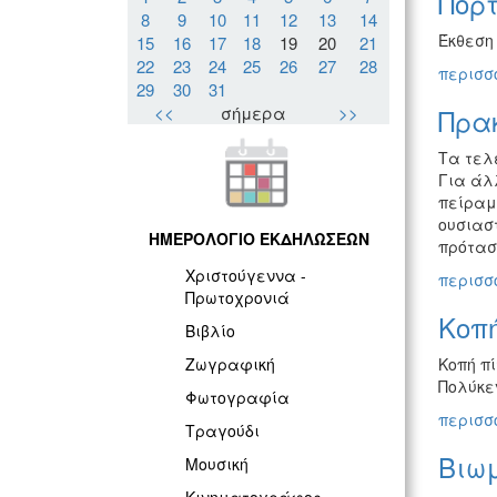
Πορτ
8
9
10
11
12
13
14
Έκθεση 
15
16
17
18
19
20
21
22
23
24
25
26
27
28
περισσό
29
30
31
<<
σήμερα
>>
Πρα
Τα τελ
Για άλ
πείραμ
ουσιαστ
ΗΜΕΡΟΛΟΓΙΟ ΕΚΔΗΛΩΣΕΩΝ
πρότασ
Χριστούγεννα -
περισσό
Πρωτοχρονιά
Κοπ
Βιβλίο
Κοπή π
Ζωγραφική
Πολύκε
Φωτογραφία
περισσό
Τραγούδι
Βιωμ
Μουσική