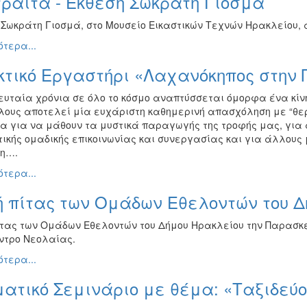
ραίτα - Έκθεση Σωκράτη Γιοσμά
Σωκράτη Γιοσμά, στο Μουσείο Εικαστικών Τεχνών Ηρακλείου, απ
τερα...
κτικό Εργαστήρι «Λαχανόκηπος στην 
ευταία χρόνια σε όλο το κόσμο αναπτύσσεται όμορφα ένα κίνη
λους αποτελεί μία ευχάριστη καθημερινή απασχόληση με “θερ
α για να μάθουν τα μυστικά παραγωγής της τροφής μας, για 
ικής ομαδικής επικοινωνίας και συνεργασίας και για άλλους μ
η….
τερα...
ή πίτας των Ομάδων Εθελοντών του Δ
ίτας των Ομάδων Εθελοντών του Δήμου Ηρακλείου την Παρασκευή
ντρο Νεολαίας.
τερα...
ατικό Σεμινάριο με θέμα: «Ταξιδεύ