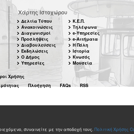
Χάρτης Ιστοχώρου
Δελτία Τύπου
Κ.Ε.Π.
Ανακοινώσεις
Τηλέφωνα
Διαγωνισμοί
e-Υπηρεσίες
Προσλήψεις
e-Αιτήματα
Διαβουλεύσεις
Η Πόλη
Εκδηλώσεις
Ιστορία
Ο Δήμος
Κνωσός
Υπηρεσίες
Μουσεία
ροι Χρήσης
ιμότητας
Πλοήγηση
FAQs
RSS
περιεχόμενο, συναινείτε με την αποδοχή τους.
Πολιτική Χρήσης C