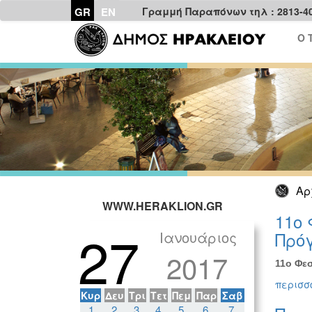
GR
EN
Γραμμή Παραπόνων τηλ : 2813-4
Ο 
Αρ
WWW.HERAKLION.GR
11ο 
27
Ιανουάριος
Πρόγ
2017
11ο Φεσ
περισσό
Κυρ
Δευ
Τρι
Τετ
Πεμ
Παρ
Σαβ
1
2
3
4
5
6
7