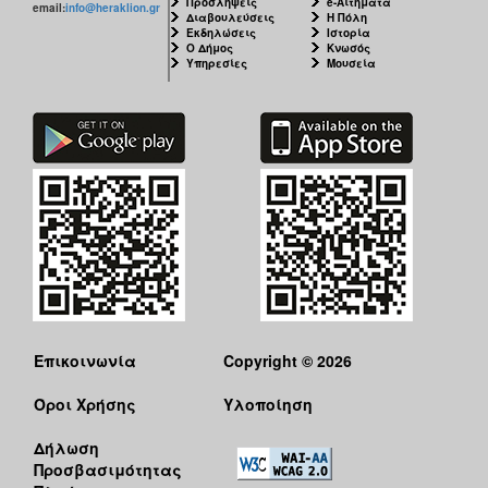
Προσλήψεις
e-Αιτήματα
email:
info@heraklion.gr
Διαβουλεύσεις
Η Πόλη
Εκδηλώσεις
Ιστορία
Ο Δήμος
Κνωσός
Υπηρεσίες
Μουσεία
Επικοινωνία
Copyright © 2026
Όροι Χρήσης
Υλοποίηση
Δήλωση
Προσβασιμότητας