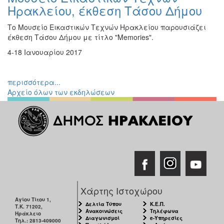
Ηρακλείου, έκθεση Τάσου Δήμου
Το Μουσείο Εικαστικών Τεχνών Ηρακλείου παρουσιάζει
έκθεση Τάσου Δήμου με τίτλο "Memories".
4-18 Ιανουαρίου 2017
περισσότερα...
Αρχείο όλων των εκδηλώσεων
Χάρτης Ιστοχώρου
Αγίου Τίτου 1,
Δελτία Τύπου
Κ.Ε.Π.
Τ.Κ. 71202,
Ανακοινώσεις
Τηλέφωνα
Ηράκλειο
Διαγωνισμοί
e-Υπηρεσίες
Τηλ.: 2813-409000