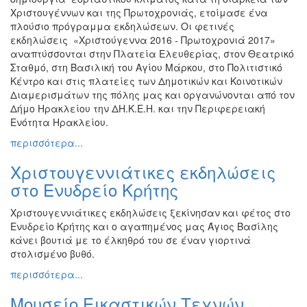
Χριστουγέννων και της Πρωτοχρονιάς, ετοίμασε ένα
Εκθέσεις
πλούσιο πρόγραμμα εκδηλώσεων. Οι φετινές
Εκδηλώσεις
εκδηλώσεις «Χριστούγεννα 2016 - Πρωτοχρονιά 2017»
για
αναπτύσσονται στην Πλατεία Ελευθερίας, στον Θεατρικό
Παιδιά
Σταθμό, στη Βασιλική του Αγίου Μάρκου, στο Πολιτιστικό
Κέντρο και στις πλατείες των Δημοτικών και Κοινοτικών
Άλλες
Διαμερισμάτων της πόλης μας και οργανώνονται από τον
Εκδηλώσεις
Δήμο Ηρακλείου την ΔΗ.Κ.Ε.Η. και την Περιφερειακή
Ενότητα Ηρακλείου.
περισσότερα...
Ο
Χριστουγεννιάτικες εκδηλώσεις
ΤΟΠΟΣ
ΜΑΣ
στο Ενυδρείο Κρήτης
Χριστουγεννιάτικες εκδηλώσεις ξεκίνησαν και φέτος στο
Ο
ΔΗΜΟΣ
Ενυδρείο Κρήτης και ο αγαπημένος μας Άγιος Βασίλης
κάνει βουτιά με το έλκηθρό του σε έναν γιορτινά
στολισμένο βυθό.
ΠΟΛΙΤΙΣΜΟΣ
περισσότερα...
ΑΝΘΕΚΤΙΚΗ
ΠΟΛΗ
Μουσείο Εικαστικών Τεχνών