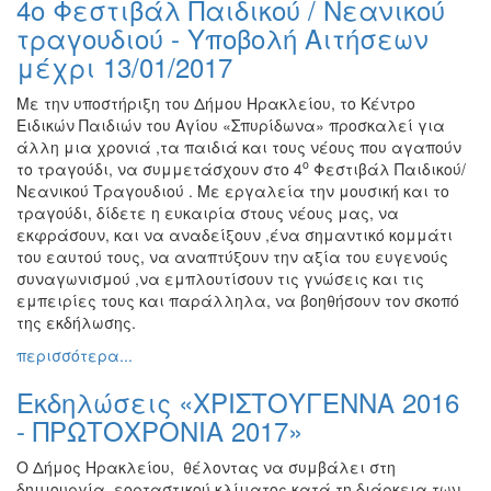
4ο Φεστιβάλ Παιδικού / Νεανικού
Ζωγραφική
τραγουδιού - Υποβολή Αιτήσεων
Φωτογραφία
μέχρι 13/01/2017
Τραγούδι
Με την υποστήριξη του Δήμου Ηρακλείου, το Κέντρο
Μουσική
Ειδικών Παιδιών του Αγίου «Σπυρίδωνα» προσκαλεί για
άλλη μια χρονιά ,τα παιδιά και τους νέους που αγαπούν
Κινηματογράφος
ο
το τραγούδι, να συμμετάσχουν στο 4
Φεστιβάλ Παιδικού/
Χορός
Νεανικού Τραγουδιού . Με εργαλεία την μουσική και το
τραγούδι, δίδετε η ευκαιρία στους νέους μας, να
Θέατρο
εκφράσουν, και να αναδείξουν ,ένα σημαντικό κομμάτι
Παζάρι
του εαυτού τους, να αναπτύξουν την αξία του ευγενούς
Ειδών
συναγωνισμού ,να εμπλουτίσουν τις γνώσεις και τις
εμπειρίες τους και παράλληλα, να βοηθήσουν τον σκοπό
Συνέδρια
της εκδήλωσης.
Ημερίδες
περισσότερα...
-
Διημερίδες
Εκδηλώσεις «ΧΡΙΣΤΟΥΓΕΝΝΑ 2016
Σεμινάρια-
- ΠΡΩΤΟΧΡΟΝΙΑ 2017»
Διαλέξεις-
Ομιλίες
Ο Δήμος Ηρακλείου, θέλοντας να συμβάλει στη
δημιουργία εορταστικού κλίματος κατά τη διάρκεια των
Διάφορες