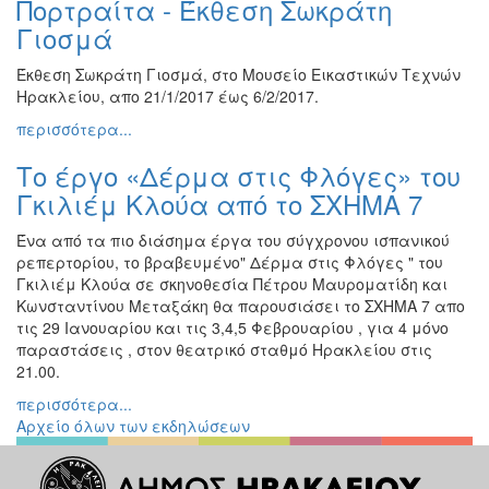
Πορτραίτα - Έκθεση Σωκράτη
Ζωγραφική
Γιοσμά
Φωτογραφία
Έκθεση Σωκράτη Γιοσμά, στο Μουσείο Εικαστικών Τεχνών
Τραγούδι
Ηρακλείου, απο 21/1/2017 έως 6/2/2017.
Μουσική
περισσότερα...
Κινηματογράφος
Το έργο «Δέρμα στις Φλόγες» του
Χορός
Γκιλιέμ Κλούα από το ΣΧΗΜΑ 7
Θέατρο
Ένα από τα πιο διάσημα έργα του σύγχρονου ισπανικού
Παζάρι
ρεπερτορίου, το βραβευμένο" Δέρμα στις Φλόγες " του
Ειδών
Γκιλιέμ Κλούα σε σκηνοθεσία Πέτρου Μαυροματίδη και
Συνέδρια
Κωνσταντίνου Μεταξάκη θα παρουσιάσει το ΣΧΗΜΑ 7 απο
τις 29 Ιανουαρίου και τις 3,4,5 Φεβρουαρίου , για 4 μόνο
Ημερίδες
παραστάσεις , στον θεατρικό σταθμό Ηρακλείου στις
-
21.00.
Διημερίδες
περισσότερα...
Σεμινάρια-
Αρχείο όλων των εκδηλώσεων
Διαλέξεις-
Ομιλίες
Διάφορες