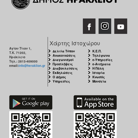
Εκθέσεις
Εκδηλώσεις
για
Παιδιά
Άλλες
Χάρτης Ιστοχώρου
Εκδηλώσεις
Αγίου Τίτου 1,
Δελτία Τύπου
Κ.Ε.Π.
Τ.Κ. 71202,
Ανακοινώσεις
Τηλέφωνα
Ηράκλειο
Διαγωνισμοί
e-Υπηρεσίες
Τηλ.: 2813-409000
Προσλήψεις
e-Αιτήματα
email:
info@heraklion.gr
Διαβουλεύσεις
Η Πόλη
Ο
Εκδηλώσεις
Ιστορία
ΤΟΠΟΣ
Ο Δήμος
Κνωσός
Υπηρεσίες
Μουσεία
ΜΑΣ
Ο
ΔΗΜΟΣ
ΠΟΛΙΤΙΣΜΟΣ
ΑΝΘΕΚΤΙΚΗ
ΠΟΛΗ