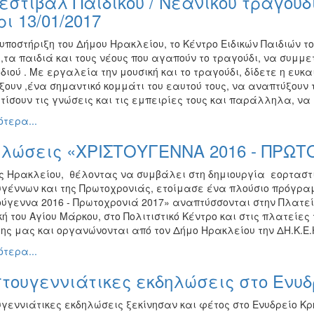
εστιβάλ Παιδικού / Νεανικού τραγουδ
ι 13/01/2017
υποστήριξη του Δήμου Ηρακλείου, το Κέντρο Ειδικών Παιδιών 
,τα παιδιά και τους νέους που αγαπούν το τραγούδι, να συμμε
ιού . Με εργαλεία την μουσική και το τραγούδι, δίδετε η ευκ
ξουν ,ένα σημαντικό κομμάτι του εαυτού τους, να αναπτύξουν 
ίσουν τις γνώσεις και τις εμπειρίες τους και παράλληλα, να 
τερα...
ηλώσεις «ΧΡΙΣΤΟΥΓΕΝΝΑ 2016 - ΠΡΩΤ
ς Ηρακλείου, θέλοντας να συμβάλει στη δημιουργία εορταστι
υγέννων και της Πρωτοχρονιάς, ετοίμασε ένα πλούσιο πρόγρ
ούγεννα 2016 - Πρωτοχρονιά 2017» αναπτύσσονται στην Πλατεί
ή του Αγίου Μάρκου, στο Πολιτιστικό Κέντρο και στις πλατείε
λης μας και οργανώνονται από τον Δήμο Ηρακλείου την ΔΗ.Κ.Ε.
τερα...
τουγεννιάτικες εκδηλώσεις στο Ενυδ
υγεννιάτικες εκδηλώσεις ξεκίνησαν και φέτος στο Ενυδρείο Κ