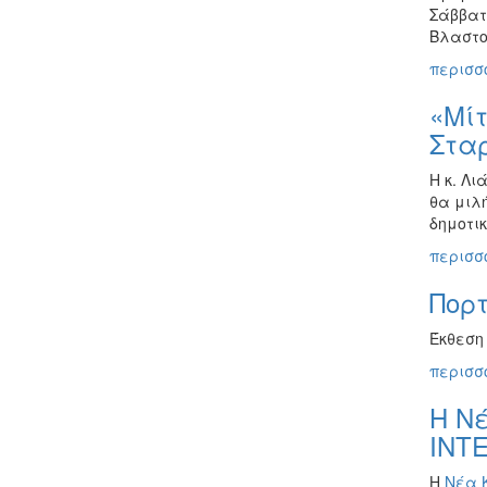
Σάββατ
Βλαστο
περισσό
«Μίτ
Στα
Η κ. Λι
θα μιλή
δημοτικ
περισσό
Πορτ
Έκθεση 
περισσό
Η Ν
INT
Η
Νέα 