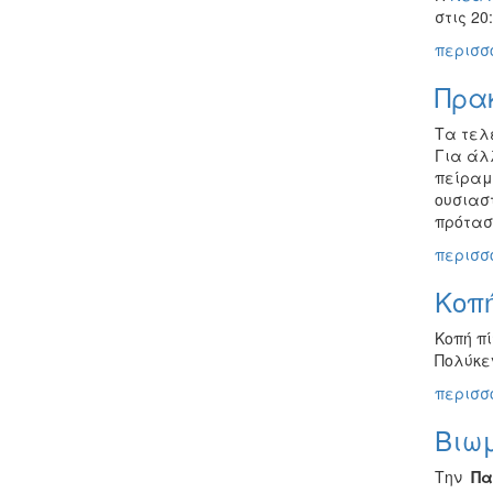
στις 20
περισσό
Πρα
Τα τελ
Για άλ
πείραμ
ουσιαστ
πρότασ
περισσό
Κοπ
Κοπή π
Πολύκε
περισσό
Βιωμ
Την
Πα