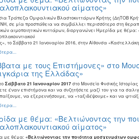
αλοπλακουντιακού αίματος»
σια Τράπεζα Ομφαλικών Βλαστοκυττάρων Κρήτης (ΔηΤΟΒ Κρήτης
ΓΝΗ, σε μία προσπάθεια να συμβάλλει περισσότερο στη θερα
ικών αιμοποιητικών κυττάρων, διοργανώνει Ημερίδα με θέμα:
πλακουντιακού
», το Σάββατο 21 Ιανουαρίου 2016, στην Αίθουσα «Καστελλάκη
τερα...
βατα με τους Επιστήμονες» στο Μουσ
ιγκάρια της Ελλάδας»
το
Σάββατο 21 Ιανουαρίου 2017
στο Μουσείο Φυσικής Ιστορίας
ετε έναν επιστήμονα και να συζητήσετε μαζί του για τα σαλ
 παίξουμε, να εξερευνήσουμε, να «ταξιδέψουμε» και να φτιά
τερα...
ρίδα με θέμα: «Βελτιώνοντας την π
αλοπλακουντιακού αίματος»
α με θέμα:
«Βελτιώνοντας την ποιότητα μοσχευμάτων ομ