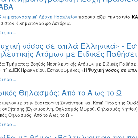
ABA
Κινηματογραφική Λέσχη Ηρακλείου
παρουσιάζει την ταινία
KA
:30 στον Κινηματογράφο Αστόρια.
τερα...
υχική νόσος σε απλά Ελληνικά» - Εσ
λευτικής Ατόμων με Ειδικές Παθήσει
δα Τμήματος: Βοηθός Νοσηλευτικής Ατόμων με Ειδικές Παθήσει
ο
ο 1
Δ.ΙΕΚ Ηρακλείου, Εσταυρωμένος
«
H
Ψυχική νόσος σε απ
τερα...
ικός Θηλασμός: Από το Α ως το Ω
ριμένουμε στην Εορταστική Συνάντηση και Κοπή Πίτας της Ομά
ς συζήτησης (Εγκυμοσύνη, Θηλασμός Μωρού, Θηλασμός Νηπίου) 
κός Θηλασμός: Από το Α ως το Ω »
τερα...
ρίδα με θέμα: «Βελτιώνοντας την π