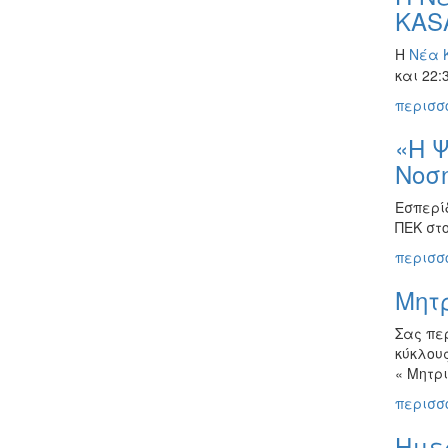
KAS
Η
Νέα 
και 22
περισσό
«H Ψ
Νοση
Εσπερί
ΠΕΚ στ
περισσό
Μητρ
Σας πε
κύκλου
« Μητρι
περισσό
Ημε