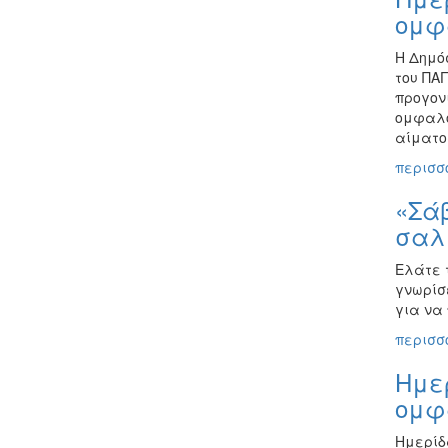
ομφ
Η Δημό
του ΠΑ
προγον
ομφαλο
αίματος
περισσό
«Σάβ
σαλ
Ελάτε 
γνωρίσ
για να
περισσό
Ημε
ομφ
Ημερίδ