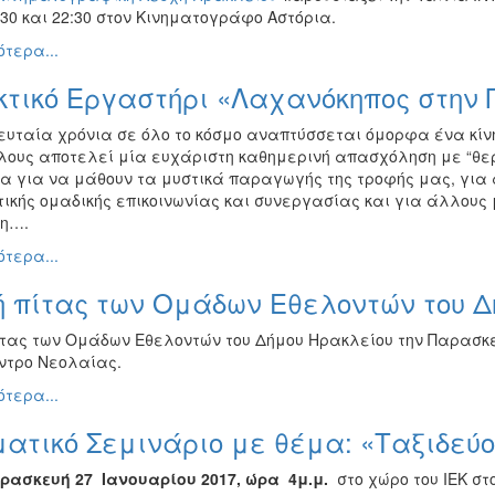
:30 και 22:30 στον Κινηματογράφο Αστόρια.
τερα...
κτικό Εργαστήρι «Λαχανόκηπος στην 
ευταία χρόνια σε όλο το κόσμο αναπτύσσεται όμορφα ένα κίνη
λους αποτελεί μία ευχάριστη καθημερινή απασχόληση με “θερ
α για να μάθουν τα μυστικά παραγωγής της τροφής μας, για 
ικής ομαδικής επικοινωνίας και συνεργασίας και για άλλους μ
η….
τερα...
ή πίτας των Ομάδων Εθελοντών του Δ
ίτας των Ομάδων Εθελοντών του Δήμου Ηρακλείου την Παρασκευή
ντρο Νεολαίας.
τερα...
ατικό Σεμινάριο με θέμα: «Ταξιδεύ
ρασκευή 27 Ιανουαρίου 2017, ώρα 4μ.μ.
στο χώρο του ΙΕΚ στ