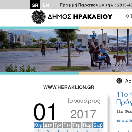
GR
EN
Γραμμή Παραπόνων τηλ : 2813-4
Ο 
Αρ
WWW.HERAKLION.GR
11ο 
01
Ιανουάριος
Πρόγ
2017
11ο Φεσ
περισσό
Κυρ
Δευ
Τρι
Τετ
Πεμ
Παρ
Σαβ
1
2
3
4
5
6
7