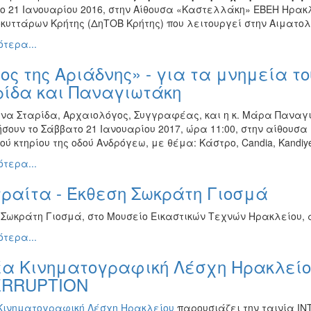
ο 21 Ιανουαρίου 2016, στην Αίθουσα «Καστελλάκη» ΕΒΕΗ Ηρακλ
κυττάρων Κρήτης (ΔηΤΟΒ Κρήτης) που λειτουργεί στην Αιματολο
τερα...
ος της Αριάδνης» - για τα μνημεία το
ρίδα και Παναγιωτάκη
άνα Σταρίδα, Αρχαιολόγος, Συγγραφέας, και η κ. Μάρα Παναγιω
σουν το Σάββατο 21 Ιανουαρίου 2017, ώρα 11:00, στην αίθουσ
ού κτηρίου της οδού Ανδρόγεω, με θέμα: Κάστρο, Candia, Kandi
τερα...
ραίτα - Έκθεση Σωκράτη Γιοσμά
Σωκράτη Γιοσμά, στο Μουσείο Εικαστικών Τεχνών Ηρακλείου, απ
τερα...
έα Κινηματογραφική Λέσχη Ηρακλείου
ERRUPTION
Κινηματογραφική Λέσχη Ηρακλείου
παρουσιάζει την ταινία INT