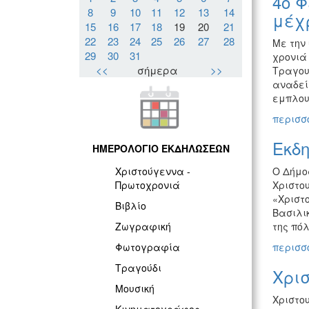
4ο Φ
8
9
10
11
12
13
14
μέχρ
15
16
17
18
19
20
21
22
23
24
25
26
27
28
Με την 
29
30
31
χρονιά 
<<
σήμερα
>>
Τραγουδ
αναδεί
εμπλουτ
περισσό
Εκδ
ΗΜΕΡΟΛΟΓΙΟ ΕΚΔΗΛΩΣΕΩΝ
Ο Δήμο
Χριστούγεννα -
Χριστο
Πρωτοχρονιά
«Χριστ
Βιβλίο
Βασιλικ
της πό
Ζωγραφική
περισσό
Φωτογραφία
Τραγούδι
Χρισ
Μουσική
Χριστο