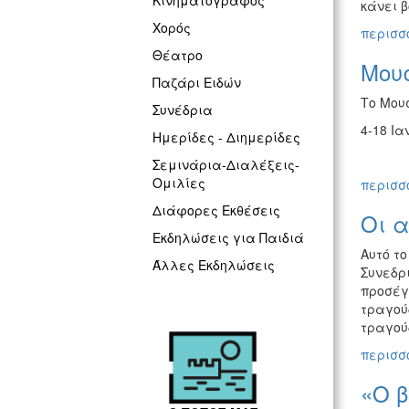
Κινηματογράφος
κάνει β
Χορός
περισσό
Θέατρο
Μου
Παζάρι Ειδών
Το Μου
Συνέδρια
4-18 Ια
Ημερίδες - Διημερίδες
Σεμινάρια-Διαλέξεις-
Ομιλίες
περισσό
Διάφορες Εκθέσεις
Οι 
Εκδηλώσεις για Παιδιά
Αυτό το
Άλλες Εκδηλώσεις
Συνεδρ
προσέγ
τραγού
τραγού
περισσό
«Ο β