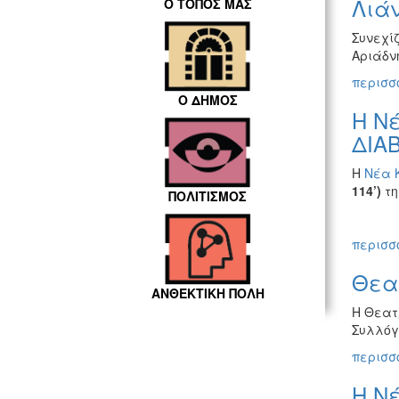
Λιά
Ο ΤΟΠΟΣ ΜΑΣ
Συνεχίζ
Αριάδνη
περισσό
Ο ΔΗΜΟΣ
Η Νέ
ΔΙΑ
Η
Νέα 
114’)
τη
ΠΟΛΙΤΙΣΜΟΣ
περισσό
Θεα
ΑΝΘΕΚΤΙΚΗ ΠΟΛΗ
Η Θεατ
Συλλόγ
περισσό
Η Ν