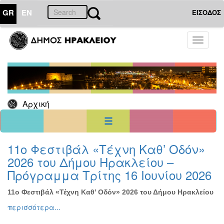
GR
EN
ΕΙΣΟΔΟΣ
26
Ιανουάριος
Toggle
2017
navigati
Κυρ
Δευ
Τρι
Τετ
Πεμ
Παρ
Σαβ
1
2
3
4
5
6
7
8
9
10
11
12
13
14
Αρχική
15
16
17
18
19
20
21
22
23
24
25
26
27
28
29
30
31
<<
σήμερα
>>
11ο Φεστιβάλ «Τέχνη Καθ’ Οδόν»
2026 του Δήμου Ηρακλείου –
ΗΜΕΡΟΛΟΓΙΟ
ΕΚΔΗΛΩΣΕΩΝ
Πρόγραμμα Τρίτης 16 Ιουνίου 2026
Χριστούγεννα
-
11ο Φεστιβάλ «Τέχνη Καθ’ Οδόν» 2026 του Δήμου Ηρακλείου
Πρωτοχρονιά
περισσότερα...
Βιβλίο