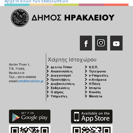
Αρχείο όλων των εκδηλώσεων
Εκθέσεις
Εκδηλώσεις
για
Παιδιά
Άλλες
Εκδηλώσεις
Χάρτης Ιστοχώρου
Αγίου Τίτου 1,
Δελτία Τύπου
Κ.Ε.Π.
Τ.Κ. 71202,
Ο
Ανακοινώσεις
Τηλέφωνα
Ηράκλειο
ΤΟΠΟΣ
Διαγωνισμοί
e-Υπηρεσίες
Τηλ.: 2813-409000
ΜΑΣ
Προσλήψεις
e-Αιτήματα
email:
info@heraklion.gr
Διαβουλεύσεις
Η Πόλη
Εκδηλώσεις
Ιστορία
Ο
Ο Δήμος
Κνωσός
Υπηρεσίες
Μουσεία
ΔΗΜΟΣ
ΠΟΛΙΤΙΣΜΟΣ
ΑΝΘΕΚΤΙΚΗ
ΠΟΛΗ