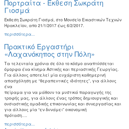
Πορτραίτα - Έκθεση Σωκράτη
Ζωγραφική
Γιοσμά
Φωτογραφία
Έκθεση Σωκράτη Γιοσμά, στο Μουσείο Εικαστικών Τεχνών
Τραγούδι
Ηρακλείου, απο 21/1/2017 έως 6/2/2017.
Μουσική
περισσότερα...
Κινηματογράφος
Πρακτικό Εργαστήρι
Χορός
«Λαχανόκηπος στην Πόλη»
Θέατρο
Τα τελευταία χρόνια σε όλο το κόσμο αναπτύσσεται
Παζάρι
όμορφα ένα κίνημα Αστικής και περιαστικής Γεωργίας.
Ειδών
Για άλλους αποτελεί μία ευχάριστη καθημερινή
Συνέδρια
απασχόληση με “θεραπευτικές ιδιότητες”, για άλλους
ένα
Ημερίδες
πείραμα για να μάθουν τα μυστικά παραγωγής της
-
τροφής μας, για άλλους ένας τρόπος δημιουργικής και
Διημερίδες
ουσιαστικής ομαδικής επικοινωνίας και συνεργασίας και
Σεμινάρια-
για άλλους μία “εν δυνάμει” οικονομική
Διαλέξεις-
πρόταση….
Ομιλίες
περισσότερα...
Διάφορες