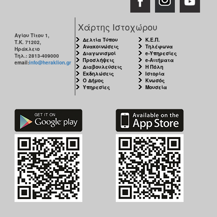
Χάρτης Ιστοχώρου
Αγίου Τίτου 1,
Δελτία Τύπου
Κ.Ε.Π.
Τ.Κ. 71202,
Ανακοινώσεις
Τηλέφωνα
Ηράκλειο
Διαγωνισμοί
e-Υπηρεσίες
Τηλ.: 2813-409000
Προσλήψεις
e-Αιτήματα
email:
info@heraklion.gr
Διαβουλεύσεις
Η Πόλη
Εκδηλώσεις
Ιστορία
Ο Δήμος
Κνωσός
Υπηρεσίες
Μουσεία