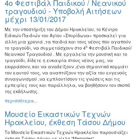
4ο Φεστιβάλ Παιδικού / Νεανικού
Ζωγραφική
τραγουδιού - Υποβολή Αιτήσεων
Φωτογραφία
μέχρι 13/01/2017
Τραγούδι
Με την υποστήριξη του Δήμου Ηρακλείου, το Κέντρο
Μουσική
Ειδικών Παιδιών του Αγίου «Σπυρίδωνα» προσκαλεί για
άλλη μια χρονιά ,τα παιδιά και τους νέους που αγαπούν
Κινηματογράφος
ο
το τραγούδι, να συμμετάσχουν στο 4
Φεστιβάλ Παιδικού/
Χορός
Νεανικού Τραγουδιού . Με εργαλεία την μουσική και το
τραγούδι, δίδετε η ευκαιρία στους νέους μας, να
Θέατρο
εκφράσουν, και να αναδείξουν ,ένα σημαντικό κομμάτι
Παζάρι
του εαυτού τους, να αναπτύξουν την αξία του ευγενούς
Ειδών
συναγωνισμού ,να εμπλουτίσουν τις γνώσεις και τις
εμπειρίες τους και παράλληλα, να βοηθήσουν τον σκοπό
Συνέδρια
της εκδήλωσης.
Ημερίδες
περισσότερα...
-
Διημερίδες
Μουσείο Εικαστικών Τεχνών
Σεμινάρια-
Ηρακλείου, έκθεση Τάσου Δήμου
Διαλέξεις-
Ομιλίες
Το Μουσείο Εικαστικών Τεχνών Ηρακλείου παρουσιάζει
έκθεση Τάσου Δήμου με τίτλο "Memories".
Διάφορες