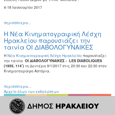
Εκθέσεις
4-18 Ιανουαρίου 2017
Εκδηλώσεις
για
περισσότερα...
Παιδιά
Άλλες
Η Νέα Κινηματογραφική Λέσχη
Εκδηλώσεις
Ηρακλείου παρουσιάζει την
ταινία ΟΙ ΔΙΑΒΟΛΟΓΥΝΑΙΚΕΣ
Η
Νέα Κινηματογραφική Λέσχη Ηρακλείου
παρουσιάζει
την ταινία
ΟΙ ΔΙΑΒΟΛΟΓΥΝΑΙΚΕΣ - LES DIABOLIQUES
Ο
ΤΟΠΟΣ
(1955, 114’)
τη Δευτέρα 9/1/2017 στις 20:30 και 22:30 στον
ΜΑΣ
Κινηματογράφο Αστόρια.
Ο
ΔΗΜΟΣ
περισσότερα...
Αρχείο όλων των εκδηλώσεων
ΠΟΛΙΤΙΣΜΟΣ
ΑΝΘΕΚΤΙΚΗ
ΠΟΛΗ