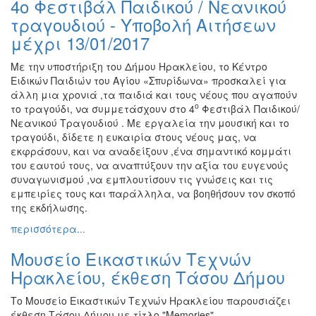
4ο Φεστιβάλ Παιδικού / Νεανικού
Ζωγραφική
τραγουδιού - Υποβολή Αιτήσεων
Φωτογραφία
μέχρι 13/01/2017
Τραγούδι
Με την υποστήριξη του Δήμου Ηρακλείου, το Κέντρο
Μουσική
Ειδικών Παιδιών του Αγίου «Σπυρίδωνα» προσκαλεί για
άλλη μια χρονιά ,τα παιδιά και τους νέους που αγαπούν
Κινηματογράφος
ο
το τραγούδι, να συμμετάσχουν στο 4
Φεστιβάλ Παιδικού/
Χορός
Νεανικού Τραγουδιού . Με εργαλεία την μουσική και το
τραγούδι, δίδετε η ευκαιρία στους νέους μας, να
Θέατρο
εκφράσουν, και να αναδείξουν ,ένα σημαντικό κομμάτι
Παζάρι
του εαυτού τους, να αναπτύξουν την αξία του ευγενούς
Ειδών
συναγωνισμού ,να εμπλουτίσουν τις γνώσεις και τις
εμπειρίες τους και παράλληλα, να βοηθήσουν τον σκοπό
Συνέδρια
της εκδήλωσης.
Ημερίδες
περισσότερα...
-
Διημερίδες
Μουσείο Εικαστικών Τεχνών
Σεμινάρια-
Ηρακλείου, έκθεση Τάσου Δήμου
Διαλέξεις-
Ομιλίες
Το Μουσείο Εικαστικών Τεχνών Ηρακλείου παρουσιάζει
έκθεση Τάσου Δήμου με τίτλο "Memories".
Διάφορες