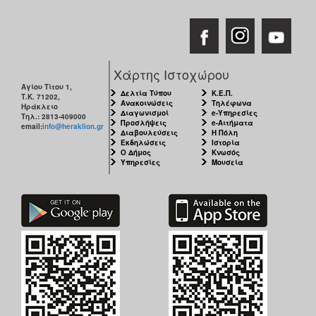
Χάρτης Ιστοχώρου
Αγίου Τίτου 1,
Δελτία Τύπου
Κ.Ε.Π.
Τ.Κ. 71202,
Ανακοινώσεις
Τηλέφωνα
Ηράκλειο
Διαγωνισμοί
e-Υπηρεσίες
Τηλ.: 2813-409000
Προσλήψεις
e-Αιτήματα
email:
info@heraklion.gr
Διαβουλεύσεις
Η Πόλη
Εκδηλώσεις
Ιστορία
Ο Δήμος
Κνωσός
Υπηρεσίες
Μουσεία