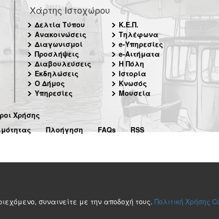
Χάρτης Ιστοχώρου
Δελτία Τύπου
Κ.Ε.Π.
Ανακοινώσεις
Τηλέφωνα
Διαγωνισμοί
e-Υπηρεσίες
Προσλήψεις
e-Αιτήματα
Διαβουλεύσεις
Η Πόλη
Εκδηλώσεις
Ιστορία
Ο Δήμος
Κνωσός
Υπηρεσίες
Μουσεία
ροι Χρήσης
ιμότητας
Πλοήγηση
FAQs
RSS
περιεχόμενο, συναινείτε με την αποδοχή τους.
Πολιτική Χρήσης C