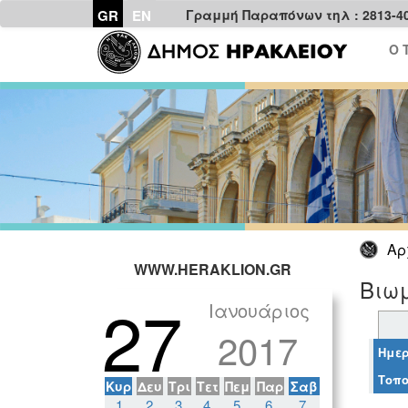
GR
EN
Γραμμή Παραπόνων τηλ : 2813-4
Ο 
Αρ
WWW.HERAKLION.GR
Βιωμ
27
Ιανουάριος
2017
Ημερ
Τοπο
Κυρ
Δευ
Τρι
Τετ
Πεμ
Παρ
Σαβ
1
2
3
4
5
6
7