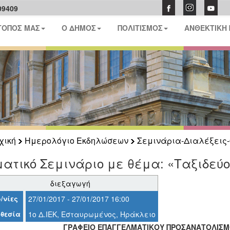
09409
ΤΟΠΟΣ ΜΑΣ
Ο ΔΗΜΟΣ
ΠΟΛΙΤΙΣΜΟΣ
ΑΝΘΕΚΤΙΚΗ
χική
Ημερολόγιο Εκδηλώσεων
Σεμινάρια-Διαλέξεις-
ατικό Σεμινάριο με θέμα: «Ταξιδεύ
διεξαγωγή
/νίες
27/01/2017 - 27/01/2017 16:00
θεσία
1ο Δ.ΙΕΚ, Εσταυρωμένος, Ηράκλειο
ΓΡΑΦΕΙΟ ΕΠΑΓΓΕΛΜΑΤΙΚΟΥ ΠΡΟΣΑΝΑΤΟΛΙΣΜ