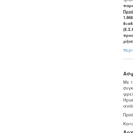
παρο
Προϋ
1.868
διαδ
(Ε.Σ
προσ
μήνε
περι
Ασφ
Με τ
συγκ
φρεζ
Ηρακ
ανάδ
Προϋ
Κατα
Αρχ