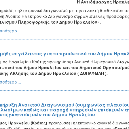
Η Αντιδήμαρχος Ηρακλε
ηρύσσει ηλεκτρονικό διαγωνισμό με την ανοικτή διαδικασία του
νή Ανοικτό Ηλεκτρονικό Διαγωνισμό σφραγισμένες προσφορές
πλισμού Πληροφορικής του Δήμου Ηρακλείου».
σσότερα...
μήθεια γάλακτος για το προσωπικό του Δήμου Ηρακ
μος Ηρακλείου Κρήτης προκηρύσσει Ανοικτό Ηλεκτρονικό Διαγ
ωπικό του Δήμου Ηρακλείου και του Δημοτικού Οργανισμο
κής Άθλησης του Δήμου Ηρακλείου ( ΔΟΠΑΦΜΑΗ ).
σσότερα...
κήρυξη Ανοικτού Διαγωνισμού (συμφωνίας πλαισίου)
λωσίμων καθώς και παροχή υπηρεσιών επισκευών απ
 υπερκατασκευών του Δήμου Ηρακλείου
μος Ηρακλείου (Κρήτης)
προκηρύσσει ηλεκτρονικό ανοικτό διαγων
ντα-έξι (36) μηνών, με σφραγισμένες προσφορές για την
«Προμή