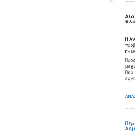
Δια
πλα
Η Α
προβ
ηλεκ
Προσ
μέχρ
Περι
εργά
ΑΝΑ
Περ
Δήμ