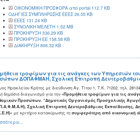
ΟΙΚΟΝΟΜΙΚΗ ΠΡΟΣΦΟΡΑ από portal 112.7 KB
ΟΔΗΓΙΕΣ ΣΥΜΠΛΗΡΩΣΗΣ ΕΕΕΣ 26.55 KB
ΕΕΕΣ 131.24 KB
ΣΥΝΟΛΙΚΗ ΜΕΛΕΤΗ 1.52 MB
ΠΡΟΚΗΡΥΞΗ 336.29 KB
ΠΡΟΚΗΡΥΞΗ ΕΕ 158.58 KB
ΔΙΑΚΗΡΥΞΗ 806.32 KB
μήθεια τροφίμων για τις ανάγκες των Υπηρεσιών το
σώπων ΔΟΠΑΦΜΑΗ, Σχολική Επιτροπή Δευτεροβάθμι
ος Ηρακλείου Κρήτης με διεύθυνση Αγ. Τίτου 1, Τ.Κ. 71202, τηλ. 281
ν) δημόσιο διαγωνισμό για την
«
Προμήθεια τροφίμων για τις ανάγκ
Νομικών Προσώπων. “Δημοτικός Οργανισμός Προσχολικής Αγωγή
.Π.Α.Φ.Μ.Α.Η), Σχολική Επιτροπή Δευτεροβάθμιας Εκπαίδευσης, 
.Ε.Η)»
με κριτήριο κατακύρωσης τη
συμφερότερη από οικονομική 
σσότερα...