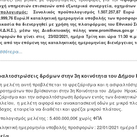
χή υπηρεσιών επισκευών από εξωτερικά συνεργεία, οχημάτων 
πολογισμός:
Συνολικός προϋπολογισμός
1
.507.257,87 Ευρ
.999,76
Ευρώ
.
Η καταληκτική ημερομηνία υποβολής των προσφορ
ικασία θα διενεργηθεί με χρήση της πλατφόρμας του Εθνικού 
.Η.Δ.Η.Σ.), μέσω της Διαδικτυακής πύλης www.promitheus.gov.
φορών θα γίνει στις
23/02/2021, ημέρα Τρίτη και ώρα 11:30 π.
ς από την επόμενη της καταληκτικής ημερομηνίας διενέργειας 
σσότερα...
αλτοστρώσεις δρόμων στην 3η κοινότητα του Δήμου
η μελέτη αυτή προβλέπεται το φρεζάρισμα και η ασφαλτόστ
ροτημάτων που βρίσκονται στην 3η Κοινότητα του Δήμου Ηρακλ
άρισμα και την ασφαλτόστρωση δρόμων εντός των διοικητικών 
λείου, η μελέτη αφορά και ανακατασκευή οδών με μικρό πλά
οχος εταιρεία να διαθέτει και φρέζα μικρού πλάτους.
πολογισμός μελέτης : 5.400.000,00€ χωρίς ΦΠΑ
ληκτική ημερομηνία υποβολής προσφορών : 22/01/2021 ημέρα 
εία