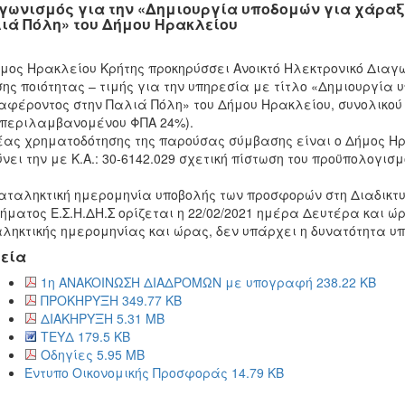
γωνισμός για την «Δημιουργία υποδομών για χάραξ
ιά Πόλη» του Δήμου Ηρακλείου
μος Ηρακλείου Κρήτης προκηρύσσει Ανοικτό Ηλεκτρονικό Διαγω
ης ποιότητας – τιμής για την υπηρεσία με τίτλο «Δημιουργία
αφέροντος στην Παλιά Πόλη» του Δήμου Ηρακλείου, συνολικού 
περιλαμβανομένου ΦΠΑ 24%).
ας χρηματοδότησης της παρούσας σύμβασης είναι ο Δήμος Ηρ
νει την με Κ.Α.: 30-6142.029 σχετική πίστωση του προϋπολογισμ
αταληκτική ημερομηνία υποβολής των προσφορών στη Διαδικτυακή
ήματος Ε.Σ.Η.ΔΗ.Σ ορίζεται η 22/02/2021 ημέρα Δευτέρα και ώ
ληκτικής ημερομηνίας και ώρας, δεν υπάρχει η δυνατότητα υ
εία
1η ANAKOINΩΣΗ ΔΙΑΔΡΟΜΩΝ με υπογραφή 238.22 KB
ΠΡΟΚΗΡΥΞΗ 349.77 KB
ΔΙΑΚΗΡΥΞΗ 5.31 MB
ΤΕΥΔ 179.5 KB
Οδηγίες 5.95 MB
Έντυπο Οικονομικής Προσφοράς 14.79 KB