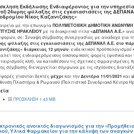
σκληση Εκδήλωσης Ενδιαφέροντος για την υπηρεσί
trol) 24ωρης φύλαξης στις εγκαταστάσεις της ΔΕΠΑΝΑ
οδρομίου Νίκος Καζαντζάκης»
αιρεία με την επωνυμία
ΠΟΛΥΜΕΤΟΧΙΚΗ ΔΗΜΟΤΙΚΗ ΑΝΩΝΥΜΗ Ε
ΠΤΥΞΗΣ ΗΡΑΚΛΕΙΟΥ
με το διακριτικό τίτλο
«ΔΕΠΑΝΑΛ Α.Ε.»
ανακ
φορών, σε: Σύναψη σύμβασης συνεργασίας με ανάδοχο για τ
ης φύλαξης στις εγκαταστάσεις της ΔΕΠΑΝΑΛ Α.Ε. στο πάρ
αντζάκης» διάρκειας 12 μηνών
, ενδεικτικού προϋπολογισμού
καλεί τους ενδιαφερόμενους οικονομικούς φορείς (φυσικά και
ταιρισμούς κλ̟π), να καταθέσουν τις σχετικές σφραγισμένες 
της σύμβασης διενεργείται σύμφωνα με τις ισχύουσες διατάξε
φορές γίνονται δεκτές
μέχρι
και την
Δευτέρα 11/01/2021
και
ώ
θυνση Πλαστήρα & Ρωμανού (Πολιτιστικό Συνεδριακό Κέντρο Ηρ
εία
ΠΡΟΣΚΛΗΣΗ 1.43 MB
κτρονικός ανοικτός διαγωνισμός για την «Προμήθει
κού, Υλικά Φαρμακείου για την κάλυψη των αναγκών