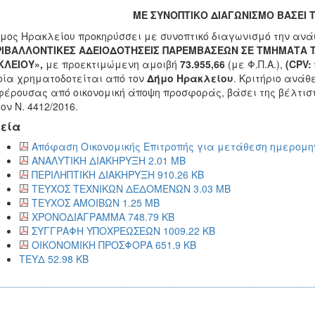
ΜΕ ΣΥΝΟΠΤΙΚΟ ΔΙΑΓΩΝΙΣΜΟ
ΒΑΣΕΙ 
μος Ηρακλείου προκηρύσσει με συνοπτικό διαγωνισμό την ανάθ
ΡΙΒΑΛΛΟΝΤΙΚΕΣ ΑΔΕΙΟΔΟΤΗΣΕΙΣ ΠΑΡΕΜΒΑΣΕΩΝ ΣΕ ΤΜΗΜΑΤΑ Τ
ΚΛΕΙΟΥ
»,
με προεκτιμώμενη αμοιβή
73.955,66
(με Φ.Π.Α.),
(
CPV:
οία χρηματοδοτείται από τον
Δήμο Ηρακλείου
. Κριτήριο ανάθ
έρουσας από οικονομική άποψη προσφοράς, βάσει της βέλτιστ
τον Ν. 4412/2016.
εία
Απόφαση Οικονομικής Επιτροπής για μετάθεση ημερομη
ΑΝΑΛΥΤΙΚΗ ΔΙΑΚΗΡΥΞΗ 2.01 MB
ΠΕΡΙΛΗΠΤΙΚΗ ΔΙΑΚΗΡΥΞΗ 910.26 KB
ΤΕΥΧΟΣ ΤΕΧΝΙΚΩΝ ΔΕΔΟΜΕΝΩΝ 3.03 MB
ΤΕΥΧΟΣ ΑΜΟΙΒΩΝ 1.25 MB
ΧΡΟΝΟΔΙΑΓΡΑΜΜΑ 748.79 KB
ΣΥΓΓΡΑΦΗ ΥΠΟΧΡΕΩΣΕΩΝ 1009.22 KB
ΟΙΚΟΝΟΜΙΚΗ ΠΡΟΣΦΟΡΑ 651.9 KB
ΤΕΥΔ 52.98 KB