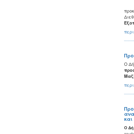
προκ
Διεθ
Εξο
περι
Προ
Ο Δή
προσ
Μαζι
περι
Προ
ανα
και
Ο Δή
τριά