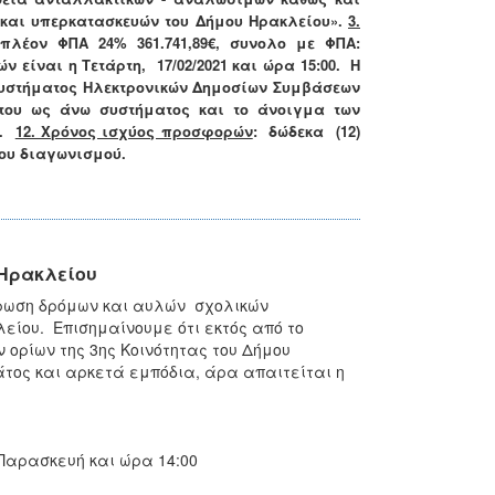
και υπερκατασκευών του Δήμου Ηρακλείου».
3.
ώ πλέον ΦΠΑ 24% 361.741,89€, συνολο με ΦΠΑ:
ών είναι η
Τετάρτη,
17/02/2021 και ώρα 15:00
. Η
Συστήματος Ηλεκτρονικών Δημοσίων Συμβάσεων
gr του ως άνω συστήματος και το άνοιγμα των
μ.
12. Χρόνος ισχύος προσφορών
: δώδεκα (12)
του διαγωνισμού.
 Ηρακλείου
ρωση δρόμων και αυλών σχολικών
είου. Επισημαίνουμε ότι εκτός από το
ορίων της 3ης Κοινότητας του Δήμου
τος και αρκετά εμπόδια, άρα απαιτείται η
Παρασκευή και ώρα 14:00