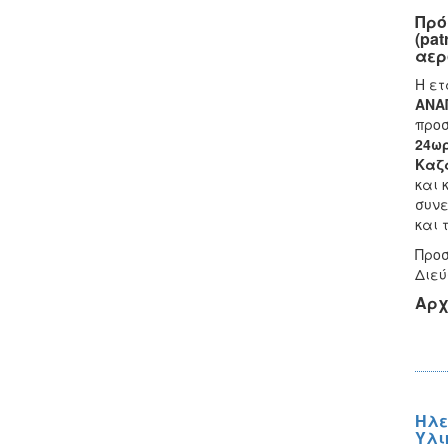
Πρό
(pa
αερ
Η ετ
ΑΝΑ
προσ
24ωρ
Καζ
και 
συνε
και 
Προσ
Διεύ
Αρχ
Ηλε
Υλι