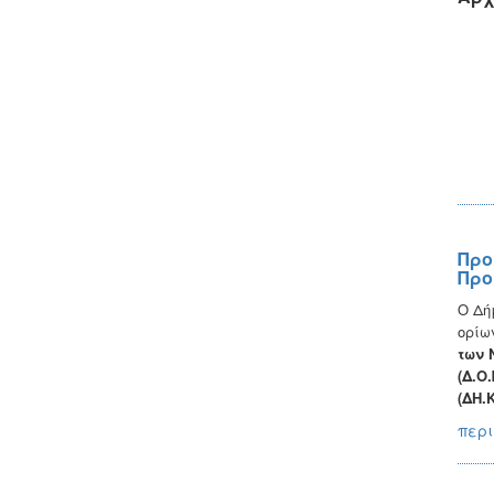
Προ
Προ
Ο Δήμ
ορίω
των 
(Δ.Ο
(ΔΗ.Κ
περι