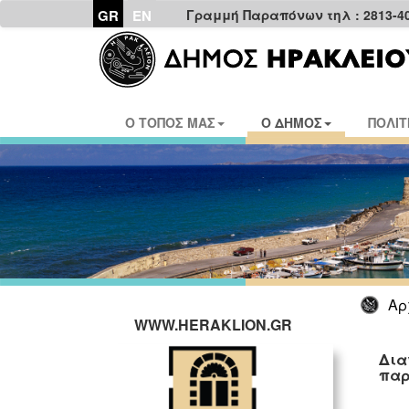
GR
EN
Γραμμή Παραπόνων τηλ : 2813-4
Ο ΤΟΠΟΣ ΜΑΣ
Ο ΔΗΜΟΣ
ΠΟΛΙΤ
Αρ
WWW.HERAKLION.GR
Δια
παρ