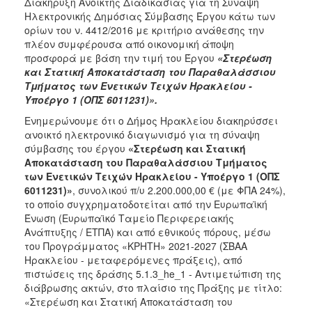
Διακήρυξη Ανοικτής Διαδικασίας για τη Σύναψη
Ηλεκτρονικής Δημόσιας Σύμβασης Έργου κάτω των
ορίων του ν. 4412/2016 με κριτήριο ανάθεσης την
πλέον συμφέρουσα από οικονομική άποψη
προσφορά με βάση την τιμή του Έργου
«Στερέωση
και Στατική Αποκατάσταση του Παραθαλάσσιου
Τμήματος των Ενετικών Τειχών Ηρακλείου -
Υποέργο 1 (ΟΠΣ 6011231)».
Ενημερώνουμε ότι ο Δήμος Ηρακλείου διακηρύσσει
ανοικτό ηλεκτρονικό διαγωνισμό για τη σύναψη
σύμβασης του έργου
«Στερέωση και Στατική
Αποκατάσταση του Παραθαλάσσιου Τμήματος
των Ενετικών Τειχών Ηρακλείου - Υποέργο 1 (ΟΠΣ
6011231)»
, συνολικού π/υ 2.200.000,00 € (με ΦΠΑ 24%),
το οποίο συγχρηματοδοτείται από την Ευρωπαϊκή
Ένωση (Ευρωπαϊκό Ταμείο Περιφερειακής
Ανάπτυξης / ΕΤΠΑ) και από εθνικούς πόρους, μέσω
του Προγράμματος «ΚΡΗΤΗ» 2021-2027 (ΣΒΑΑ
Ηρακλείου - μεταφερόμενες πράξεις), από
πιστώσεις της δράσης 5.1.3_he_1 - Αντιμετώπιση της
διάβρωσης ακτών, στο πλαίσιο της Πράξης με τίτλο:
«Στερέωση και Στατική Αποκατάσταση του