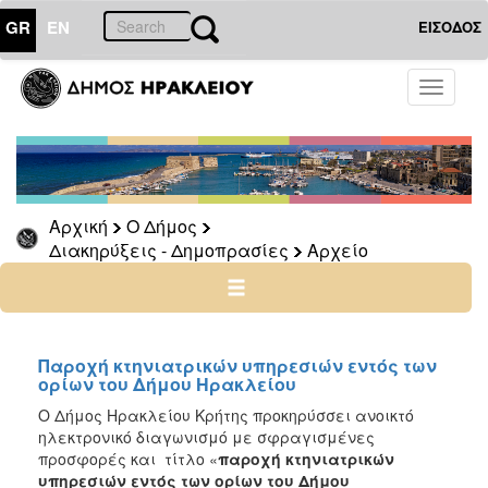
GR
EN
ΕΙΣΟΔΟΣ
Ο
Toggle
ΔΗΜΟΣ
navigati
Διακηρύξεις
-
Δημοπρασίες
Αρχείο
Αρχική
Ο Δήμος
Διακηρύξεις - Δημοπρασίες
Αρχείο
2026
2025
2024
2023
Παροχή κτηνιατρικών υπηρεσιών εντός των
ορίων του Δήμου Ηρακλείου
2022
Ο Δήμος Ηρακλείου Κρήτης προκηρύσσει ανοικτό
2021
ηλεκτρονικό διαγωνισμό με σφραγισμένες
2020
προσφορές και τίτλο «
παροχή κτηνιατρικών
υπηρεσιών εντός των ορίων του Δήμου
2019