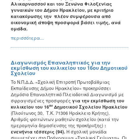
Αλικαρνασσού και του Ξενώνα Φιλοξενίας
γυναικών του Δήμου Ηρακλείου
,
με κριτήριο
κατακύρωσης την πλέον συμφέρουσα από
οικονομική άποψη προσφορά βάσει τιμής, ανά
ομάδα.
περισσότερα...
Διαγωνισμός Επαναληπτικός για την
εκμίσθωση του κυλικείου του 16ου Δημοτικού
Σχολείου
To Ν.Π.Δ.Δ. «Σχολική Επιτροπή Πρωτοβάθμιας
Εκπαίδευσης Δήμου Ηρακλείου» προκηρύσσει
Δημόσιο Επαναληπτικό Πλειοδοτικό Διαγωνισμό με
σφραγισμένες προσφορές
για την εκμίσθωση του
ου
κυλικείου του 16
Δημοτικού Σχολείου Ηρακλείου
(Πλούτωνος 30, Τ.Κ. 71306 Ηράκλειο Κρήτης).
Αριθμός φοιτώντων μαθητών σχολείου (κατά την
ημερομηνία δημοσίευσης της προκήρυξης)
:
ενενήντα τέσσερις (94).
Η σχολική μονάδα
συμμετέχει στο Πρόγραμμα «Σχολικά Γεύματα». Οι