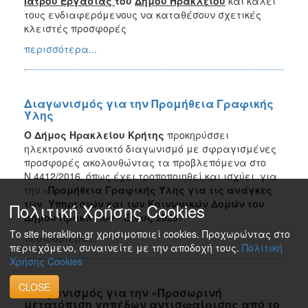
Ιατρού Εργασίας
του
Δήμου Ηρακλείου
και καλεί
τους ενδιαφερόμενους να καταθέσουν σχετικές
κλειστές προσφορές
περισσότερα...
Διαγωνισμός για την Προμήθεια Γραφικής
Ύλης
Ο Δήμος Ηρακλείου Κρήτης
προκηρύσσει
ηλεκτρονικό ανοικτό διαγωνισμό με σφραγισμένες
προσφορές ακολουθώντας τα προβλεπόμενα στο
Ν.4412/2016, όπως έχει τροποποιηθεί και ισχύει για
την «
Προμήθεια Γραφικής Ύλης για τις ανάγκες
των Υπηρεσιών και των Κοινωνικών Δομών του
Πολιτική Χρήσης Cookies
Δήμου Ηρακλείου - Έτους 2025
».
Το site heraklion.gr χρησιμοποιεί cookies. Προχωρώντας στο
περισσότερα...
περιεχόμενο, συναινείτε με την αποδοχή τους.
Πολιτική
Χρήσης Cookies
CLOSE
Διαγωνισμός για την «Προσωρινή
μετατόπιση γηπέδων αντισφαίρισης από το