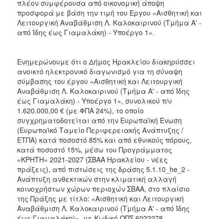
πλέον συμφέρουσα από οικονομική άποψη
προσφορά με βάση την τιμή του Έργου «Αισθητική και
Λειτουργική Αναβάθμιση Λ. Καλοκαιρινού (Τμήμα Α' -
από Ίδης έως Γιαμαλάκη) - Υποέργο 1».
Ενημερώνουμε ότι ο Δήμος Ηρακλείου διακηρύσσει
ανοικτό ηλεκτρονικό διαγωνισμό για τη σύναψη
σύμβασης του έργου «Αισθητική και Λειτουργική
Αναβάθμιση Λ. Καλοκαιρινού (Τμήμα Α' - από Ίδης
έως Γιαμαλάκη) - Υποέργο 1», συνολικού π/υ
1.620.000,00 € (με ΦΠΑ 24%), το οποίο
συγχρηματοδοτείται από την Ευρωπαϊκή Ένωση
(Ευρωπαϊκό Ταμείο Περιφερειακής Ανάπτυξης /
ΕΤΠΑ) κατά ποσοστό 85% και από εθνικούς πόρους,
κατά ποσοστό 15%, μέσω του Προγράμματος
«ΚΡΗΤΗ» 2021-2027 (ΣΒΑΑ Ηρακλείου - νέες
πράξεις), από πιστώσεις της δράσης 5.1.10_he_2 -
Ανάπτυξη ανθεκτικών στην κλιματική αλλαγή
κοινοχρήστων χώρων περιοχών ΣΒΑΑ, στο πλαίσιο
της Πράξης με τίτλο: «Αισθητική και Λειτουργική
Αναβάθμιση Λ. Καλοκαιρινού (Τμήμα Α' - από Ίδης
έως Γιαμαλάκη)», με Κωδικό ΟΠΣ 6022278.