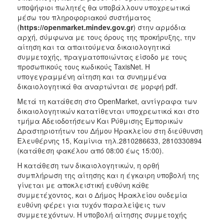
υποψήφιοι πωλητές θα υποβάλλουν υποχρεωτικά
μέσω του πληροφοριακού συστήματος
(
https://openmarket.mindev.gov.gr
) στην αρμόδια
αρχή, σύμφωνα με τους όρους της προκήρυξης, την
αίτηση και τα απαιτούμενα δικαιολογητικά
συμμετοχής, πραγματοποιώντας είσοδο με τους
προσωπικούς τους κωδικούς TaxisNet. Η
υπογεγραμμένη αίτηση και τα συνημμένα
δικαιολογητικά θα αναρτώνται σε μορφή pdf.
Μετά τη κατάθεση στο OpenMarket, αντίγραφα των
δικαιολογητικών κατατίθενται υποχρεωτικά και στο
τμήμα Αδειοδοτήσεων Και Ρύθμισης Εμπορικών
Δραστηριοτήτων του Δήμου Ηρακλείου στη διεύθυνση
Ελευθέρνης 15, Καμίνια τηλ.2810286633, 2810330894
(κατάθεση φακέλου από 08:00 έως 15:00).
Η κατάθεση των δικαιολογητικών, η ορθή
συμπλήρωση της αίτησης και η έγκαιρη υποβολή της
γίνεται με αποκλειστική ευθύνη κάθε
συμμετέχοντος, και ο Δήμος Ηρακλείου ουδεμία
ευθύνη φέρει για τυχόν παραλείψεις των
συμμετεχόντων. Η υποβολή αίτησης συμμετοχής