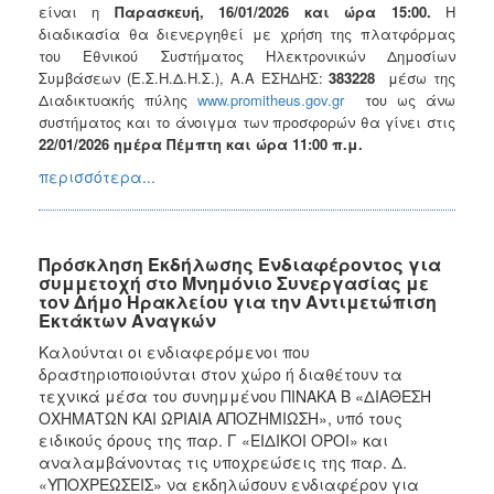
είναι η
Παρασκευή, 16/01/2026
και ώρα 15:00.
Η
διαδικασία θα διενεργηθεί με χρήση της πλατφόρμας
του Εθνικού Συστήματος Ηλεκτρονικών Δημοσίων
Συμβάσεων (Ε.Σ.Η.Δ.Η.Σ.), Α.Α ΕΣΗΔΗΣ:
383228
μέσω της
Διαδικτυακής πύλης
www.promitheus.gov.gr
του ως άνω
συστήματος και το άνοιγμα των προσφορών θα γίνει στις
22/01/2026
ημέρα Πέμπτη και ώρα 11:00 π.μ.
περισσότερα...
Πρόσκληση Εκδήλωσης Ενδιαφέροντος για
συμμετοχή στο Μνημόνιο Συνεργασίας με
τον Δήμο Ηρακλείου για την Αντιμετώπιση
Εκτάκτων Αναγκών
Καλούνται οι ενδιαφερόμενοι που
δραστηριοποιούνται στον χώρο ή διαθέτουν τα
τεχνικά μέσα του συνημμένου ΠΙΝΑΚΑ Β «ΔΙΑΘΕΣΗ
ΟΧΗΜΑΤΩΝ ΚΑΙ ΩΡΙΑΙΑ ΑΠΟΖΗΜΙΩΣΗ», υπό τους
ειδικούς όρους της παρ. Γ «ΕΙΔΙΚΟΙ ΟΡΟΙ» και
αναλαμβάνοντας τις υποχρεώσεις της παρ. Δ.
«ΥΠΟΧΡΕΩΣΕΙΣ» να εκδηλώσουν ενδιαφέρον για