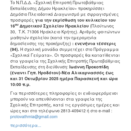
To Ν.Π.Δ.Δ. «Σχολική Επιτροπή Πρωτοβάθμιας
Εκπαίδευσης Δήμου Ηρακλείου» προκηρύσσει
Δημόσιο Πλειοδοτικό Διαγωνισμό με σφραγισμένες
προσφορές
για την εκμίσθωση του κυλικείου του
ου
16
Δημοτικού Σχολείου Ηρακλείου
(Πλούτωνος
30, Τ.Κ. 71306 Ηράκλειο Κρήτης). Αριθμός φοιτώντων
μαθητών σχολείου (κατά την ημερομηνία
δημοσίευσης της προκήρυξης)
: ενενήντα τέσσερις
(94).
Η σχολική μονάδα συμμετέχει στο Πρόγραμμα
«Σχολικά Γεύματα». Οι προσφορές θα κατατίθενται
στα γραφεία της Σχολικής Επιτροπής Πρωτοβάθμιας
Εκπαίδευσης στη διεύθυνση:
Ιωάννη Προκοπίδη
(έναντι Γηπ. Ηροδότου)-Νέα Αλικαρνασσός έως
και 31 Οκτωβρίου 2025 ημέρα Παρασκευή και ώρα
10:00 π.μ.
Για περισσότερες πληροφορίες οι ενδιαφερόμενοι
μπορούν να απευθύνονται στα γραφεία της
Σχολικής Επιτροπής, κατά τις εργάσιμες ημέρες και
ώρες και στο τηλέφωνο 2813-409412 ή στο e-mail :
protovathmia@gmail.com
περισσότερα...