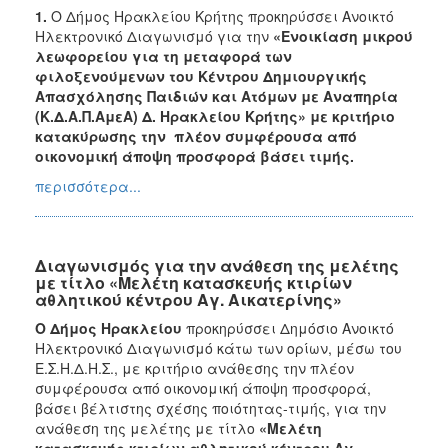
1.
Ο Δήμος Ηρακλείου Κρήτης προκηρύσσει Ανοικτό
Ηλεκτρονικό Διαγωνισμό για την
«Ενοικίαση μικρού
λεωφορείου για τη μεταφορά των
φιλοξενούμενων του Κέντρου Δημιουργικής
Απασχόλησης Παιδιών και Ατόμων με Αναπηρία
(Κ.Δ.Α.Π.ΑμεΑ) Δ. Ηρακλείου Κρήτης» με κριτήριο
κατακύρωσης την πλέον συμφέρουσα από
οικονομική άποψη προσφορά βάσει τιμής.
περισσότερα...
Διαγωνισμός για την ανάθεση της μελέτης
με τίτλο «Μελέτη κατασκευής κτιρίων
αθλητικού κέντρου Αγ. Αικατερίνης»
Ο Δήμος Ηρακλείου
προκηρύσσει Δημόσιο Ανοικτό
Ηλεκτρονικό Διαγωνισμό κάτω των ορίων, μέσω του
Ε.Σ.Η.Δ.Η.Σ., με κριτήριο ανάθεσης την πλέον
συμφέρουσα από οικονομική άποψη προσφορά,
βάσει βέλτιστης σχέσης ποιότητας-τιμής, για την
ανάθεση της μελέτης με τίτλο
«
Μελέτη
κατασκευής κτιρίων αθλητικού κέντρου Αγ.