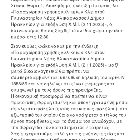
Στάδιο-Θύρα 1, Διοίκηση με ένδειξη στο φάκελο
«Παραχώρηση χρήσης κυλικείων Κλειστού
Γυμναστηρίου Νέας Αλικαρνασσού Δήμου
Ηρακλείου για εκδήλωση Χ.Μ.Ι. (2.11.2025)», ο
διαγωνισμός θα διεξαχθεί στον ίδιο χώρο την ίδια
ημέρα στις 12:30.
Στον κυρίως φάκελο και με την ένδειξη
«Παραχώρηση χρήσης κυλικείων Κλειστού
Γυμναστηρίου Νέας Αλικαρνασσού Δήμου
Ηρακλείου για εκδήλωση Χ.Μ.Ι. (2.11.2025)» μαζί
μετά δικαιολογητικά θα πρέπει να
συμπεριλαμβάνεται, υπεύθυνη δήλωση του αριθ. Ν
1553/86 και να δηλώνει ότι είναι ενήμερος και
συμφωνεί με τους όρους της προκήρυξης.
Η οικονομική προσφορά θα πρέπει να είναι
πρωτότυπη, σφραγισμένη και υπογεγραμμένη μέσα
σε κλειστό φάκελο (εντός του κυρίως φακέλου), στο
εξωτερικό του οποίου θα αναγράφεται ο τίτλος του
έργου προμήθειας και το όνομα του αναδόχου, με
την σφραγίδα του καταστήματος-εταιρείας.
Σας ευχαριστούμε πολύ για τις ενέργειες σας και
θα είμαστε στην διάθεση σας για οποιαδήποτε