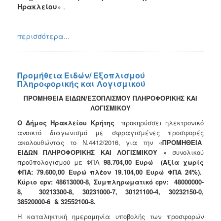
Ηρακλείου
» .
2018
2017
περισσότερα...
2016
2015
2013
Προμήθεια Ειδών/ Εξοπλισμού
Πληροφορικής και Λογισμικού
ΠΡΟΜΗΘΕΙΑ ΕΙΔΩΝ/ΕΞΟΠΛΙΣΜΟΥ ΠΛΗΡΟΦΟΡΙΚΗΣ ΚΑΙ
ΛΟΓΙΣΜΙΚΟΥ
Ο
Ο Δήμος Ηρακλείου Κρήτης
προκηρύσσει ηλεκτρονικό
ΤΟΠΟΣ
ανοικτό διαγωνισμό με σφραγισμένες προσφορές
ΜΑΣ
ακολουθώντας το Ν.4412/2016, για την «
ΠΡΟΜΗΘΕΙΑ
ΕΙΔΩΝ ΠΛΗΡΟΦΟΡΙΚΗΣ ΚΑΙ ΛΟΓΙΣΜΙΚΟΥ »
συνολικού
ΠΟΛΙΤΙΣΜΟΣ
προϋπολογισμού με ΦΠΑ
98.704,00 Ευρώ (Αξία χωρίς
ΦΠΑ: 79.600,00 Ευρώ πλέον 19.104,00 Ευρώ ΦΠΑ 24%).
ΑΝΘΕΚΤΙΚΗ
Κύριο
cpv
: 48613000-8,
Συμπληρωματικό
cpv
: 48000000-
ΠΟΛΗ
8, 30213300-8, 30231000-7, 30121100-4, 30232150-0,
38520000-6 & 32552100-8.
Η καταληκτική ημερομηνία υποβολής των προσφορών