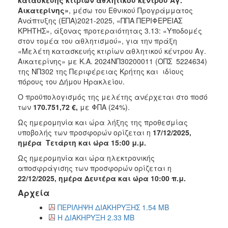
Αικατερίνης»
, μέσω του Εθνικού Προγράμματος
Ανάπτυξης (ΕΠΑ)2021-2025, «ΠΠΑ ΠΕΡΙΦΕΡΕΙΑΣ
ΚΡΗΤΗΣ», άξονας προτεραιότητας 3.13: «Υποδομές
στον τομέα του αθλητισμού», για την πράξη
«Μελέτη κατασκευής κτιρίων αθλητικού κέντρου Αγ.
Αικατερίνης» με Κ.Α. 2024ΝΠ30200011 (ΟΠΣ 5224634)
της ΝΠ302 της Περιφέρειας Κρήτης και ιδίους
πόρους του Δήμου Ηρακλείου.
Ο προϋπολογισμός της μελέτης ανέρχεται στο ποσό
των
170.751,72 €,
με ΦΠΑ (24%).
Ως ημερομηνία και ώρα λήξης της προθεσμίας
υποβολής των προσφορών ορίζεται η
17/12/2025,
ημέρα Τετάρτη και ώρα 15:00 μ.μ.
Ως ημερομηνία και ώρα ηλεκτρονικής
αποσφράγισης των προσφορών ορίζεται η
22/12/2025, ημέρα Δευτέρα και ώρα 10:00 π.μ.
Αρχεία
ΠΕΡΙΛΗΨΗ ΔΙΑΚΗΡΥΞΗΣ 1.54 MB
Η ΔΙΑΚΗΡΥΞΗ 2.33 MB