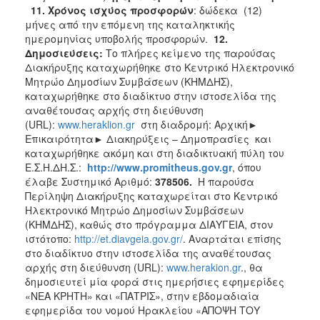
11.
Χρόνος ισχύος προσφορών
: δώδεκα (12)
μήνες από την επόμενη της καταληκτικής
ημερομηνίας υποβολής προσφορών.
12.
Δημοσιεύσεις:
Το πλήρες κείμενο της παρούσας
Διακήρυξης καταχωρήθηκε στο Κεντρικό Ηλεκτρονικό
Μητρώο Δημοσίων Συμβάσεων (ΚΗΜΔΗΣ),
καταχωρήθηκε στο διαδίκτυο στην ιστοσελίδα της
αναθέτουσας αρχής στη διεύθυνση
(URL):
www.heraklion.gr
στη διαδρομή: Αρχική►
Επικαιρότητα► Διακηρύξεις – Δημοπρασίες
και
καταχωρήθηκε ακόμη και στη διαδικτυακή πύλη του
Ε.Σ.Η.ΔΗ.Σ.:
http
://
www
.
promitheus
.
gov
.
gr
, όπου
έλαβε Συστημικό Αριθμό:
378506.
Η παρούσα
Περίληψη Διακήρυξης καταχωρείται στο Κεντρικό
Ηλεκτρονικό Μητρώο Δημοσίων Συμβάσεων
(ΚΗΜΔΗΣ), καθώς στο πρόγραμμα ΔΙΑΥΓΕΙΑ, στον
ιστότοπο:
http://et.diavgeia.gov.gr/
. Αναρτάται επίσης
στο διαδίκτυο στην ιστοσελίδα της αναθέτουσας
αρχής στη διεύθυνση (URL):
www.herakion.gr
., θα
δημοσιευτεί μία φορά στις ημερήσιες εφημερίδες
«ΝΕΑ ΚΡΗΤΗ» και «ΠΑΤΡΙΣ», στην εβδομαδιαία
εφημερίδα του νομού Ηρακλείου «ΑΠΟΨΗ ΤΟΥ