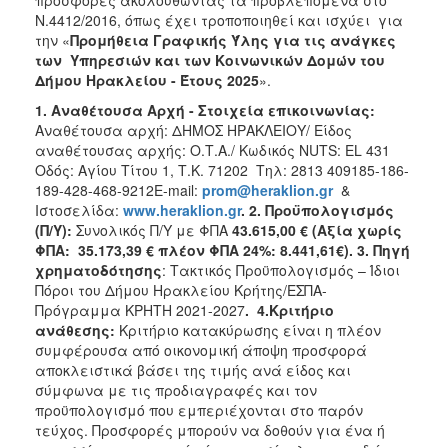
Ν.4412/2016, όπως έχει τροποποιηθεί και ισχύει για
2018
την «
Προμήθεια Γραφικής Ύλης για τις ανάγκες
2017
των Υπηρεσιών και των Κοινωνικών Δομών του
Δήμου Ηρακλείου - Έτους 2025
».
2016
1. Αναθέτουσα Αρχή - Στοιχεία επικοινωνίας:
2015
Αναθέτουσα αρχή: ΔΗΜΟΣ ΗΡΑΚΛΕΙΟΥ/ Είδος
2013
αναθέτουσας αρχής: Ο.Τ.Α./ Κωδικός NUTS: EL 431
Οδός: Αγίου Τίτου 1, Τ.Κ. 71202 Τηλ: 2813 409185-186-
189-428-468-9212E-mail:
prom@heraklion.gr
&
Ιστοσελίδα:
www
.
heraklion
.
gr
. 2.
Προϋπολογισμός
(Π/Υ):
Συνολικός Π/Υ με ΦΠΑ
43.615,00 € (Αξία χωρίς
Ο
ΦΠΑ: 35.173,39 € πλέον ΦΠΑ 24%: 8.441,61€). 3. Πηγή
ΤΟΠΟΣ
χρηματοδότησης
: Τακτικός Προϋπολογισμός – Ίδιοι
ΜΑΣ
Πόροι του Δήμου Ηρακλείου Κρήτης/ΕΣΠΑ-
Πρόγραμμα ΚΡΗΤΗ 2021-2027
. 4
.Κριτήριο
ΠΟΛΙΤΙΣΜΟΣ
ανάθεσης:
Κριτήριο κατακύρωσης είναι η πλέον
συμφέρουσα από οικονομική άποψη προσφορά
ΑΝΘΕΚΤΙΚΗ
αποκλειστικά βάσει της τιμής ανά είδος και
ΠΟΛΗ
σύμφωνα με τις προδιαγραφές και τον
προϋπολογισμό που εμπεριέχονται στο παρόν
τεύχος. Προσφορές μπορούν να δοθούν για ένα ή