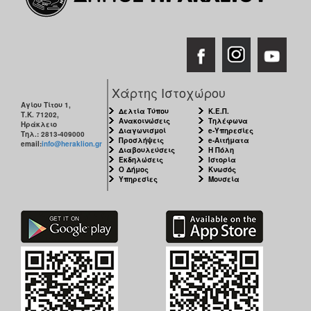
Χάρτης Ιστοχώρου
Αγίου Τίτου 1,
Δελτία Τύπου
Κ.Ε.Π.
Τ.Κ. 71202,
Ανακοινώσεις
Τηλέφωνα
Ηράκλειο
Διαγωνισμοί
e-Υπηρεσίες
Τηλ.: 2813-409000
Προσλήψεις
e-Αιτήματα
email:
info@heraklion.gr
Διαβουλεύσεις
Η Πόλη
Εκδηλώσεις
Ιστορία
Ο Δήμος
Κνωσός
Υπηρεσίες
Μουσεία