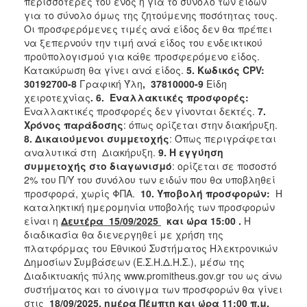
περισσότερες του ενός ή για το σύνολο των ειδών
για το σύνολο όμως της ζητούμενης ποσότητας τους.
Οι προσφερόμενες τιμές ανά είδος δεν θα πρέπει
να ξεπερνούν την τιμή ανά είδος του ενδεικτικού
προϋπολογισμού για κάθε προσφερόμενο είδος.
Κατακύρωση θα γίνει ανά είδος.
5. Κωδικός
CPV
:
30192700-8
Γραφική Ύλη
, 37810000-9
Είδη
χειροτεχνίας
. 6. Εναλλακτικές προσφορές:
Εναλλακτικές προσφορές δεν γίνονται δεκτές.
7.
Χρόνος παράδοσης
: όπως ορίζεται στην διακήρυξη.
8.
Δικαιούμενοι συμμετοχής
: Όπως περιγράφεται
αναλυτικά στη Διακήρυξη.
9.
Η εγγύηση
συμμετοχής στο διαγωνισμό
: ορίζεται σε ποσοστό
2% του Π/Υ του συνόλου των ειδών που θα υποβληθεί
προσφορά, χωρίς ΦΠΑ.
10.
Υποβολή προσφορών:
Η
καταληκτική ημερομηνία υποβολής των προσφορών
είναι η
Δευτέρα 15/09/2025
και ώρα 15:00 .
Η
διαδικασία θα διενεργηθεί με χρήση της
πλατφόρμας του Εθνικού Συστήματος Ηλεκτρονικών
Δημοσίων Συμβάσεων (Ε.Σ.Η.Δ.Η.Σ.), μέσω της
Διαδικτυακής πύλης www.promitheus.gov.gr του ως άνω
συστήματος και το άνοιγμα των προσφορών θα γίνει
στις
18/09/2025, ημέρα Πέμπτη και ώρα 11:00 π.μ.