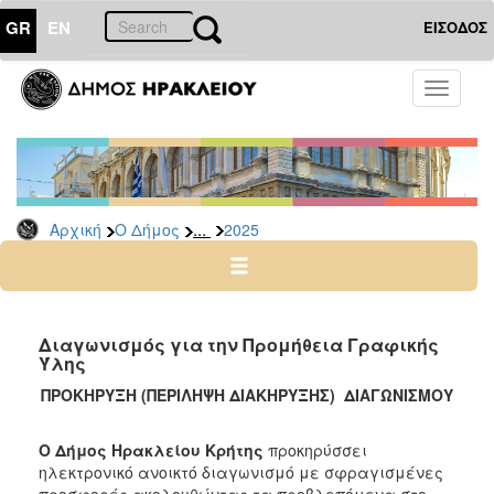
GR
EN
ΕΙΣΟΔΟΣ
Ο
Toggle
ΔΗΜΟΣ
navigati
Διακηρύξεις
-
Δημοπρασίες
Αρχείο
...
Αρχική
Ο Δήμος
2025
2026
2025
2024
Διαγωνισμός για την Προμήθεια Γραφικής
2023
Ύλης
2022
ΠΡΟΚΗΡΥΞΗ (ΠΕΡΙΛΗΨΗ ΔΙΑΚΗΡΥΞΗΣ)
ΔΙΑΓΩΝΙΣΜΟΥ
2021
Ο Δήμος Ηρακλείου Κρήτης
προκηρύσσει
2020
ηλεκτρονικό ανοικτό διαγωνισμό με σφραγισμένες
2019
προσφορές ακολουθώντας τα προβλεπόμενα στο