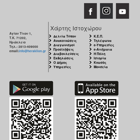
Χάρτης Ιστοχώρου
Αγίου Τίτου 1,
Δελτία Τύπου
Κ.Ε.Π.
Τ.Κ. 71202,
Ανακοινώσεις
Τηλέφωνα
Ηράκλειο
Διαγωνισμοί
e-Υπηρεσίες
Τηλ.: 2813-409000
Προσλήψεις
e-Αιτήματα
email:
info@heraklion.gr
Διαβουλεύσεις
Η Πόλη
Εκδηλώσεις
Ιστορία
Ο Δήμος
Κνωσός
Υπηρεσίες
Μουσεία