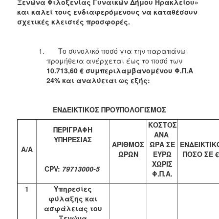
Ξενώνα Φιλοξενίας Γυναικών Δήμου Ηρακλείου
»
2018
και καλεί τους ενδιαφερόμενους να καταθέσουν
σχετικές κλειστές προσφορές.
2017
2016
Το συνολικό ποσό για την παραπάνω
2015
προμήθεια ανέρχεται έως το ποσό των
2013
10.713,60 € συμπεριλαμβανομένου Φ.Π.Α
24% και αναλύεται ως εξής:
ΕΝΔΕΙΚΤΙΚΟΣ ΠΡΟΫΠΟΛΟΓΙΣΜΟΣ
Ο
ΚΟΣΤΟΣ
ΤΟΠΟΣ
ΠΕΡΙΓΡΑΦΗ
ΜΑΣ
ΑΝΑ
ΥΠΗΡΕΣΙΑΣ
ΑΡΙΘΜΟΣ
ΩΡΑ ΣΕ
ΕΝΔΕΙΚΤΙΚ
Α/Α
ΩΡΩΝ
ΕΥΡΩ
ΠΟΣΟ ΣΕ €
ΠΟΛΙΤΙΣΜΟΣ
ΧΩΡΙΣ
CPV:
79713000-5
Φ.Π.Α.
ΑΝΘΕΚΤΙΚΗ
ΠΟΛΗ
1
Υπηρεσίες
φύλαξης και
ασφάλειας του
Ξενώνα