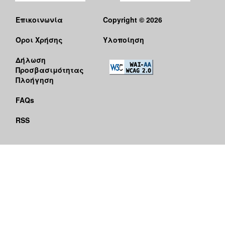
Επικοινωνία
Copyright © 2026
Όροι Χρήσης
Υλοποίηση
Δήλωση
Προσβασιμότητας
Πλοήγηση
FAQs
RSS