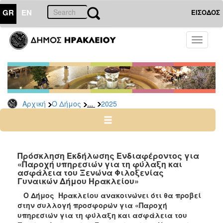
GR
EN
ΕΙΣΟΔΟΣ
Ο
Toggle
ΔΗΜΟΣ
navigati
Διακηρύξεις
-
Δημοπρασίες
Αρχείο
...
Αρχική
Ο Δήμος
2025
2026
2025
2024
Πρόσκληση Εκδήλωσης Ενδιαφέροντος για
2023
«Παροχή υπηρεσιών για τη φύλαξη και
ασφάλεια του Ξενώνα Φιλοξενίας
2022
Γυναικών Δήμου Ηρακλείου»
2021
Ο Δήμος Ηρακλείου ανακοινώνει ότι θα προβεί
2020
στην συλλογή προσφορών για
«Παροχή
υπηρεσιών για τη φύλαξη και ασφάλεια του
2019