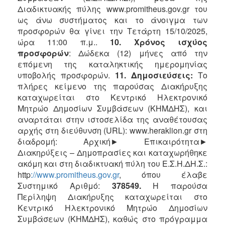
Διαδικτυακής πύλης www.promitheus.gov.gr του
ως άνω συστήματος και το άνοιγμα των
προσφορών θα γίνει την Τετάρτη 15/10/2025,
ώρα 11:00 π.μ..
10.
Χρόνος ισχύος
προσφορών
: Δώδεκα (12) μήνες από την
επόμενη της καταληκτικής ημερομηνίας
υποβολής προσφορών.
11. Δημοσιεύσεις:
Το
πλήρες κείμενο της παρούσας Διακήρυξης
καταχωρείται στο Κεντρικό Ηλεκτρονικό
Μητρώο Δημοσίων Συμβάσεων (ΚΗΜΔΗΣ), και
αναρτάται στην ιστοσελίδα της αναθέτουσας
αρχής στη διεύθυνση (URL): www.heraklion.gr στη
διαδρομή: Αρχική► Επικαιρότητα►
Διακηρύξεις – Δημοπρασίες και καταχωρήθηκε
ακόμη και στη διαδικτυακή πύλη του Ε.Σ.Η.ΔΗ.Σ.:
http
://
www
.
promitheus
.
gov
.
gr
, όπου έλαβε
Συστημικό Αριθμό:
378549.
Η παρούσα
Περίληψη Διακήρυξης καταχωρείται στο
Κεντρικό Ηλεκτρονικό Μητρώο Δημοσίων
Συμβάσεων (ΚΗΜΔΗΣ), καθώς στο πρόγραμμα