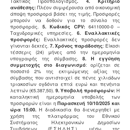
Τακτικός Προϋπολογισμός
. 4
. Κριτήριο
ανάθεσης:
Πλέον συμφέρουσα από οικονομική
άποψη προσφορά βάσει της τιμής. Προσφορές
μπορούν να δοθούν για το σύνολο της
προσφοράς.
5. Κωδικός
CPV
:
64110000-0 –
Ταχυδρομικές υπηρεσίες.
6. Εναλλακτικές
προσφορές:
Εναλλακτικές προσφορές δεν
γίνονται δεκτές.
7.
Χρόνος παράδοσης
: Είκοσι
τέσσερις (24) μήνες από την ημερομηνία
υπογραφής της σύμβασης.
8.
Η εγγύηση
συμμετοχής στο διαγωνισμό
: ορίζεται σε
ποσοστό 2% της εκτιμώμενης αξίας της
σύμβασης που αντιστοιχεί σε πέντε χιλιάδων
τριακοσίων ογδόντα επτά ευρώ και πενήντα
λεπτών (€5.387,50).
9.
Υποβολή προσφορών:
Η
καταληκτική ημερομηνία υποβολής των
προσφορών είναι η
Παρασκευή 10/10/2025 και
ώρα 15:00.
Η διαδικασία θα διενεργηθεί με
χρήση της πλατφόρμας του Εθνικού
Συστήματος Ηλεκτρονικών Δημοσίων
Συμβάσεων (Ε.Σ.Η.Δ.Η.Σ.), μέσω της