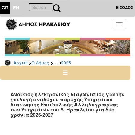
GR
EN
ΕΙΣΟΔΟΣ
Ο
Toggle
ΔΗΜΟΣ
navigati
Διακηρύξεις
-
Δημοπρασίες
Αρχείο
...
Αρχική
Ο Δήμος
2025
2026
2025
2024
Ανοικτός ηλεκτρονικός διαγωνισμός για την
2023
επιλογή αναδόχου παροχής Υπηρεσιών
διακίνησης Επιστολικής Αλληλογραφίας
2022
των Υπηρεσιών του Δ. Ηρακλείου για δύο
χρόνια 2026-2027
2021
2020
2019