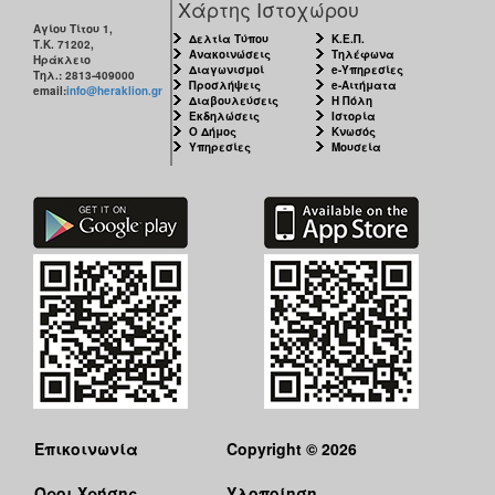
Χάρτης Ιστοχώρου
Αγίου Τίτου 1,
Δελτία Τύπου
Κ.Ε.Π.
Τ.Κ. 71202,
Ανακοινώσεις
Τηλέφωνα
Ηράκλειο
Διαγωνισμοί
e-Υπηρεσίες
Τηλ.: 2813-409000
Προσλήψεις
e-Αιτήματα
email:
info@heraklion.gr
Διαβουλεύσεις
Η Πόλη
Εκδηλώσεις
Ιστορία
Ο Δήμος
Κνωσός
Υπηρεσίες
Μουσεία
Επικοινωνία
Copyright © 2026
Όροι Χρήσης
Υλοποίηση