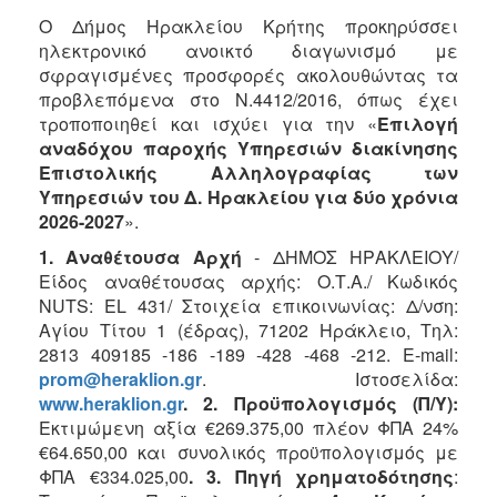
Ο Δήμος Ηρακλείου Κρήτης προκηρύσσει
2018
ηλεκτρονικό ανοικτό διαγωνισμό με
2017
σφραγισμένες προσφορές ακολουθώντας τα
2016
προβλεπόμενα στο Ν.4412/2016, όπως έχει
τροποποιηθεί και ισχύει για την «
Επιλογή
2015
αναδόχου παροχής Υπηρεσιών διακίνησης
2013
Επιστολικής Αλληλογραφίας των
Υπηρεσιών του Δ. Ηρακλείου για δύο χρόνια
2026-2027
».
1. Αναθέτουσα Αρχή
- ΔΗΜΟΣ ΗΡΑΚΛΕΙΟΥ/
Ο
Είδος αναθέτουσας αρχής: Ο.Τ.Α./ Κωδικός
ΤΟΠΟΣ
ΜΑΣ
NUTS: EL 431/ Στοιχεία επικοινωνίας: Δ/νση:
Αγίου Τίτου 1 (έδρας), 71202 Ηράκλειο, Τηλ:
ΠΟΛΙΤΙΣΜΟΣ
2813 409185 -186 -189 -428 -468 -212. E-mail:
prom
@
heraklion
.
gr
. Ιστοσελίδα:
ΑΝΘΕΚΤΙΚΗ
www
.
heraklion
.
gr
. 2.
Προϋπολογισμός (Π/Υ):
ΠΟΛΗ
Εκτιμώμενη αξία €269.375,00 πλέον ΦΠΑ 24%
€64.650,00
και συνολικός προϋπολογισμός με
ΦΠΑ €334.025,00
. 3. Πηγή χρηματοδότησης
: