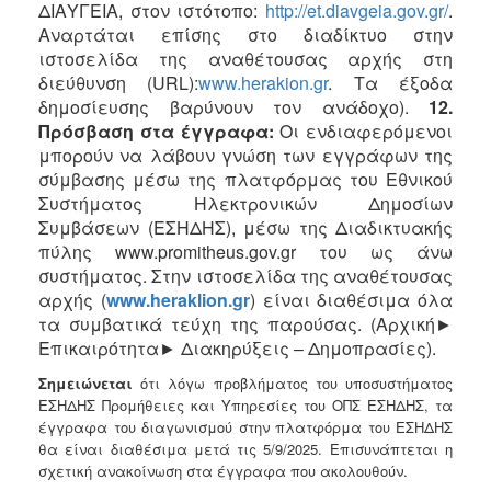
ΔΙΑΥΓΕΙΑ, στον ιστότοπο:
http://et.diavgeia.gov.gr/
.
Αναρτάται επίσης στο διαδίκτυο στην
ιστοσελίδα της αναθέτουσας αρχής στη
διεύθυνση (URL):
www.herakion.gr
. Τα έξοδα
δημοσίευσης βαρύνουν τον ανάδοχο).
12.
Πρόσβαση στα έγγραφα:
Οι ενδιαφερόμενοι
μπορούν να λάβουν γνώση των εγγράφων της
σύμβασης μέσω της πλατφόρμας του Εθνικού
Συστήματος Ηλεκτρονικών Δημοσίων
Συμβάσεων (ΕΣΗΔΗΣ), μέσω της Διαδικτυακής
πύλης www.promitheus.gov.gr του ως άνω
συστήματος. Στην ιστοσελίδα της αναθέτουσας
αρχής (
www
.
heraklion
.
gr
) είναι διαθέσιμα όλα
τα συμβατικά τεύχη της παρούσας. (Αρχική►
Επικαιρότητα► Διακηρύξεις – Δημοπρασίες).
Σημειώνεται
ότι λόγω προβλήματος του υποσυστήματος
ΕΣΗΔΗΣ Προμήθειες και Υπηρεσίες του ΟΠΣ ΕΣΗΔΗΣ, τα
έγγραφα του διαγωνισμού στην πλατφόρμα του ΕΣΗΔΗΣ
θα είναι διαθέσιμα μετά τις 5/9/2025. Επισυνάπτεται η
σχετική ανακοίνωση στα έγγραφα που ακολουθούν.