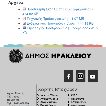
Αρχεία
Προσκληση Εκδήλωσης Ενδιαφέροντος -
474.82 KB
Τεχνικές Προδιαγραφές - 1.07 MB
Ενδεικτικός Προυπολογισμός - 144.18 KB
Τιμολόγιο Προσφοράς σε μορφή doc - 41.5
KB
Χάρτης Ιστοχώρου
Αγίου Τίτου 1,
Δελτία Τύπου
Κ.Ε.Π.
Τ.Κ. 71202,
Ανακοινώσεις
Τηλέφωνα
Ηράκλειο
Διαγωνισμοί
e-Υπηρεσίες
Τηλ.: 2813-409000
Προσλήψεις
e-Αιτήματα