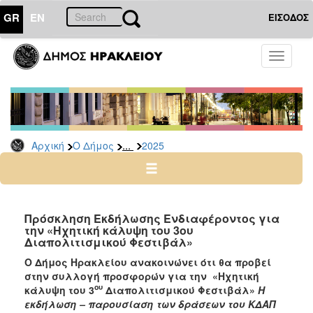
GR
EN
ΕΙΣΟΔΟΣ
Ο
Toggle
ΔΗΜΟΣ
navigati
Διακηρύξεις
-
Δημοπρασίες
Αρχείο
...
Αρχική
Ο Δήμος
2025
2026
2025
2024
Πρόσκληση Εκδήλωσης Ενδιαφέροντος για
2023
την «Ηχητική κάλυψη του 3ου
Διαπολιτισμικού Φεστιβάλ»
2022
Ο Δήμος Ηρακλείου ανακοινώνει ότι θα προβεί
2021
στην συλλογή προσφορών για την «Ηχητική
2020
ου
κάλυψη του 3
Διαπολιτισμικού Φεστιβάλ»
Η
εκδήλωση – παρουσίαση των δράσεων του ΚΔΑΠ
2019