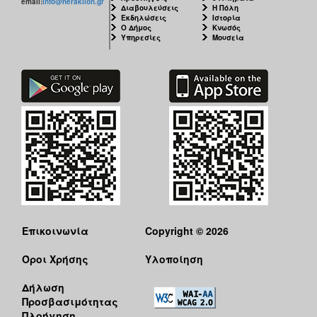
email:
info@heraklion.gr
Διαβουλεύσεις
Η Πόλη
Εκδηλώσεις
Ιστορία
Ο Δήμος
Κνωσός
Υπηρεσίες
Μουσεία
Επικοινωνία
Copyright © 2026
Όροι Χρήσης
Υλοποίηση
Δήλωση
Προσβασιμότητας
Πλοήγηση