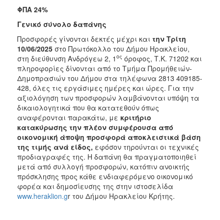
ΦΠΑ 24%
Γενικό σύνολο δαπάνης
Προσφορές γίνονται δεκτές μέχρι και
την Τρίτη
10/06/2025
στο Πρωτόκολλο του Δήμου Ηρακλείου,
ος
στη διεύθυνση Ανδρόγεω 2, 1
όροφος, Τ.Κ. 71202 και
πληροφορίες δίνονται από το Τμήμα Προμήθειών-
Δημοπρασιών του Δήμου στα τηλέφωνα 2813 409185-
428, όλες τις εργάσιμες ημέρες και ώρες. Για την
αξιολόγηση των προσφορών λαμβάνονται υπόψη τα
δικαιολογητικά που θα κατατεθούν όπως
αναφέρονται παρακάτω, με
κριτήριο
κατακύρωσης την πλέον συμφέρουσα από
οικονομική άποψη προσφορά αποκλειστικά βάση
της τιμής
ανά είδος
,
εφόσον τηρούνται οι τεχνικές
προδιαγραφές της. Η δαπάνη θα πραγματοποιηθεί
μετά από συλλογή προσφορών, κατόπιν ανοικτής
πρόσκλησης προς κάθε ενδιαφερόμενο οικονομικό
φορέα και δημοσίευσης της στην ιστοσελίδα
www.heraklion.g
r του Δήμου Ηρακλείου Κρήτης.