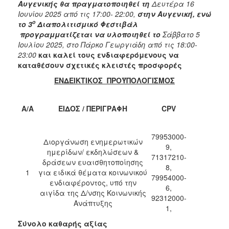
Αυγενικής θα πραγματοποιηθεί τη
Δευτέρα 16
2018
Ιουνίου 2025 από τις 17:00- 22:00,
στην Αυγενική, ενώ
ο
το 3
Διαπολιτισμικό Φεστιβάλ
2017
προγραμματίζεται να υλοποιηθεί το
Σάββατο 5
2016
Ιουλίου 2025, στο Πάρκο Γεωργιάδη από τις 18:00-
23:00
και καλεί τους ενδιαφερόμενους να
2015
καταθέσουν σχετικές κλειστές προσφορές
2013
ΕΝΔΕΙΚΤΙΚΟΣ
ΠΡΟΫΠΟΛΟΓΙΣΜΟΣ
A/A
ΕΙΔΟΣ / ΠΕΡΙΓΡΑΦΗ
CPV
Ο
ΤΟΠΟΣ
79953000-
ΜΑΣ
Διοργάνωση ενημερωτικών
9,
ημερίδων/ εκδηλώσεων &
71317210-
ΠΟΛΙΤΙΣΜΟΣ
δράσεων ευαισθητοποίησης
8,
1
για ειδικά θέματα κοινωνικού
79954000-
ενδιαφέροντος, υπό την
ΑΝΘΕΚΤΙΚΗ
6,
ΠΟΛΗ
αιγίδα της Δ/νσης Κοινωνικής
92312000-
Ανάπτυξης
1,
Σύνολο καθαρής αξίας