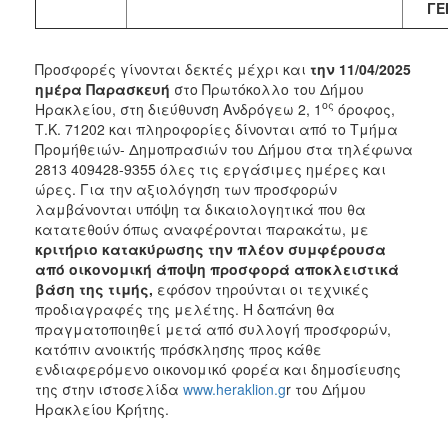
ΓΕ
Προσφορές γίνονται δεκτές μέχρι και
την 11/04/2025
ημέρα Παρασκευή
στο Πρωτόκολλο του Δήμου
ος
Ηρακλείου, στη διεύθυνση Ανδρόγεω 2, 1
όροφος,
Τ.Κ. 71202 και πληροφορίες δίνονται από το Τμήμα
Προμήθειών- Δημοπρασιών του Δήμου στα τηλέφωνα
2813 409428-9355 όλες τις εργάσιμες ημέρες και
ώρες. Για την αξιολόγηση των προσφορών
λαμβάνονται υπόψη τα δικαιολογητικά που θα
κατατεθούν όπως αναφέρονται παρακάτω, με
κριτήριο
κατακύρωσης την πλέον συμφέρουσα
από οικονομική άποψη προσφορά αποκλειστικά
βάση της τιμής
,
εφόσον τηρούνται οι τεχνικές
προδιαγραφές της μελέτης. Η δαπάνη θα
πραγματοποιηθεί μετά από συλλογή προσφορών,
κατόπιν ανοικτής πρόσκλησης προς κάθε
ενδιαφερόμενο οικονομικό φορέα και δημοσίευσης
της στην ιστοσελίδα
www.heraklion.g
r του Δήμου
Ηρακλείου Κρήτης.