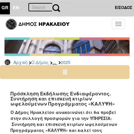
GR
EN
ΕΙΣΟΔΟΣ
Ο
Toggle
ΔΗΜΟΣ
navigati
Διακηρύξεις
-
Δημοπρασίες
Αρχείο
...
Αρχική
Ο Δήμος
2025
2026
2025
2024
Πρόσκληση Εκδήλωσης Ενδιαφέροντος.
2023
Συντήρηση και επισκευή κτιρίων
ωφελούμενων Προγράμματος «ΚΑΛΥΨΗ»
2022
Ο Δήμος Ηρακλείου ανακοινώνει ότι θα προβεί
2021
στην συλλογή προσφορών για την ΥΠΗΡΕΣΙΑ:
2020
Συντήρηση και επισκευή κτιρίων ωφελούμενων
Προγράμματος «ΚΑΛΥΨΗ» και καλεί τους
2019