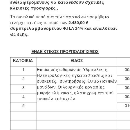
ενδιαφερόμενους να καταθέσουν σχετικές
2018
κλειστές προσφορές .
2017
Το συνολικό ποσό για την παραπάνω προμήθεια
ανέρχεται έως το ποσό των
2.480,00 €
2016
συμπεριλαμβανομένου Φ.Π.Α 24% και αναλύεται
2015
ως εξής:
2013
ΕΝΔΕΙΚΤΙΚΟΣ ΠΡΟΫΠΟΛΟΓΙΣΜΟΣ
ΚΑΤΟΙΚΙΑ
ΕΙΔΟΣ
1
Επισκευές φθορών σε Υδραυλικές,
00
Ο
ΤΟΠΟΣ
Ηλεκτρολογικές εγκαταστάσεις και
2
00
ΜΑΣ
συσκευές, συντηρήσεις Κλιματιστικών
μονάδων, ξυλουργικές εργασίες
3
00
ΠΟΛΙΤΙΣΜΟΣ
μικρής κλίμακας, ελαιοχρωματισμοί
4
00
τοπικών αστοχιών
ΑΝΘΕΚΤΙΚΗ
5
01
ΠΟΛΗ