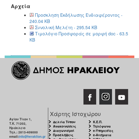
Αρχεία
Προσκληση Εκδήλωσης Ενδιαφέροντος -
240.04 KB
Συνολική Μελέτη - 295.54 KB
Τιμολόγιο Προσφοράς σε μορφή doc - 63.5
KB
Χάρτης Ιστοχώρου
Αγίου Τίτου 1,
Δελτία Τύπου
Κ.Ε.Π.
Τ.Κ. 71202,
Ανακοινώσεις
Τηλέφωνα
Ηράκλειο
Διαγωνισμοί
e-Υπηρεσίες
Τηλ.: 2813-409000
Προσλήψεις
e-Αιτήματα
email:
info@heraklion.gr