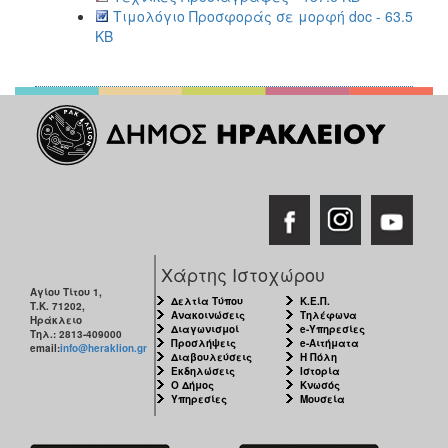
Τιμολόγιο Προσφοράς σε μορφή doc - 63.5
KB
Χάρτης Ιστοχώρου
Αγίου Τίτου 1,
Δελτία Τύπου
Κ.Ε.Π.
Τ.Κ. 71202,
Ανακοινώσεις
Τηλέφωνα
Ηράκλειο
Διαγωνισμοί
e-Υπηρεσίες
Τηλ.: 2813-409000
Προσλήψεις
e-Αιτήματα
email:
info@heraklion.gr
Διαβουλεύσεις
Η Πόλη
Εκδηλώσεις
Ιστορία
Ο Δήμος
Κνωσός
Υπηρεσίες
Μουσεία