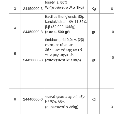
fosetyl al 80%
WP(
συσκευασία 1kg
)
3
24450000-3
Kg
6
Bacillus thurigiensis SSp
kurstaki strain SA-11 85
%
β.β (32,000 IU/Mg),
4
24450000-3
(
συσκ
. 500 gr)
gr
10
(imidacloprid 0,01% β/β)
εντομοκτόνο με
δόλωμα γέλης κατά
5
των μυρμηγκιών
10
24450000-3
(συσκευασία 10γρ)
gr
πυκνό φωσφωρικό οξύ
6
24440000-0
kg
H3PO4 85%
(συσκευασία 35kg)
3