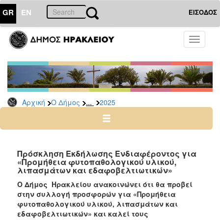
GR
EN
ΕΙΣΟΔΟΣ
Ο
Toggle
ΔΗΜΟΣ
navigati
Διακηρύξεις
-
Δημοπρασίες
Αρχείο
...
Αρχική
Ο Δήμος
2025
2026
2025
2024
Πρόσκληση Εκδήλωσης Ενδιαφέροντος για
2023
«Προμήθεια φυτοπαθολογικού υλικού,
λιπασμάτων και εδαφοβελτιωτικών»
2022
Ο Δήμος Ηρακλείου ανακοινώνει ότι θα προβεί
2021
στην συλλογή προσφορών για «Προμήθεια
2020
φυτοπαθολογικού υλικού, λιπασμάτων και
εδαφοβελτιωτικών» και καλεί τους
2019