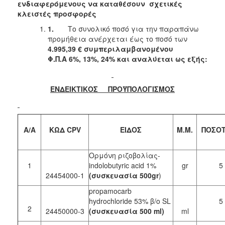
ενδιαφερόμενους να καταθέσουν σχετικές
2018
κλειστές προσφορές
2017
1.
Το συνολικό ποσό για την παραπάνω
προμήθεια ανέρχεται έως το ποσό των
2016
4.995,39 € συμπεριλαμβανομένου
2015
Φ.Π.Α
6%, 13%, 24% και αναλύεται
ως εξής:
2013
ΕΝΔΕΙΚΤΙΚΟΣ ΠΡΟΫΠΟΛΟΓΙΣΜΟΣ
Ο
ΤΟΠΟΣ
Α/Α
ΚΩΔ CPV
ΕΙΔΟΣ
Μ.Μ.
ΠΟΣΟ
ΜΑΣ
Ορμόνη ριζοβολίας-
ΠΟΛΙΤΙΣΜΟΣ
1
indolobutyric acid 1%
gr
5
24454000-1
(συσκευασία 500gr
)
ΑΝΘΕΚΤΙΚΗ
ΠΟΛΗ
propamocarb
hydrochloride 53% β/ο SL
5
2
24450000-3
(συσκευασία 500 ml)
ml