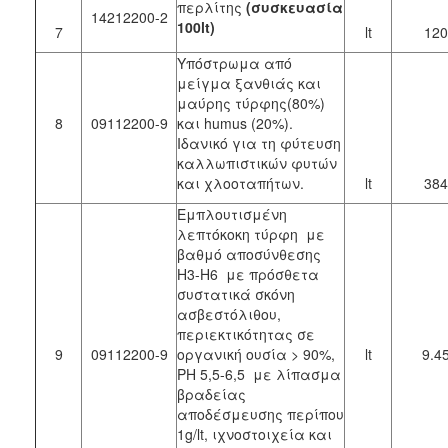
περλίτης
(συσκευασία
14212200-2
100lt)
7
lt
120
Υπόστρωμα από
μείγμα ξανθιάς και
μαύρης τύρφης(80%)
8
09112200-9
και humus (20%).
Ιδανικό για τη φύτευση
καλλωπιστικών φυτών
και χλοοταπήτων.
lt
384
Εμπλουτισμένη
λεπτόκοκη τύρφη με
βαθμό αποσύνθεσης
H3-H6 με πρόσθετα
συστατικά σκόνη
ασβεστόλιθου,
περιεκτικότητας σε
9
09112200-9
οργανική ουσία > 90%,
lt
9.4
PH 5,5-6,5 με λίπασμα
βραδείας
αποδέσμευσης περίπου
1g/lt, ιχνοστοιχεία και