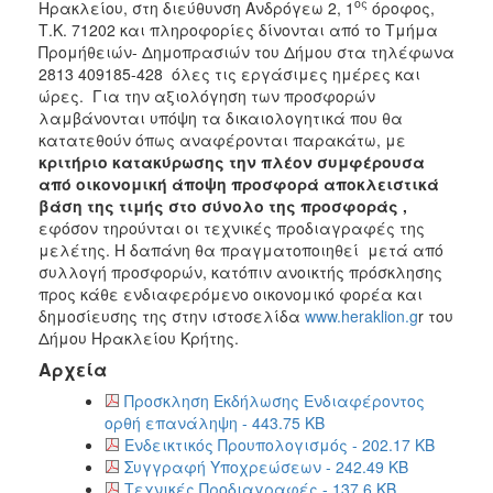
ος
Ηρακλείου, στη διεύθυνση Ανδρόγεω 2, 1
όροφος,
Τ.Κ. 71202 και πληροφορίες δίνονται από το Τμήμα
Προμήθειών- Δημοπρασιών του Δήμου στα τηλέφωνα
2813 409185-428 όλες τις εργάσιμες ημέρες και
ώρες. Για την αξιολόγηση των προσφορών
λαμβάνονται υπόψη τα δικαιολογητικά που θα
κατατεθούν όπως αναφέρονται παρακάτω, με
κριτήριο
κατακύρωσης την πλέον συμφέρουσα
από οικονομική άποψη προσφορά αποκλειστικά
βάση της τιμής
στο σύνολο της προσφοράς ,
εφόσον τηρούνται οι τεχνικές προδιαγραφές της
μελέτης. Η δαπάνη θα πραγματοποιηθεί μετά από
συλλογή προσφορών, κατόπιν ανοικτής πρόσκλησης
προς κάθε ενδιαφερόμενο οικονομικό φορέα και
δημοσίευσης της στην ιστοσελίδα
www.heraklion.g
r του
Δήμου Ηρακλείου Κρήτης.
Αρχεία
Προσκληση Εκδήλωσης Ενδιαφέροντος
ορθή επανάληψη - 443.75 KB
Ενδεικτικός Προυπολογισμός - 202.17 KB
Συγγραφή Υποχρεώσεων - 242.49 KB
Τεχνικές Προδιαγραφές - 137.6 KB