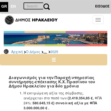
GR
EN
ΕΙΣΟΔΟΣ
Ο
Toggle
ΔΗΜΟΣ
navigati
Διακηρύξεις
-
Δημοπρασίες
Αρχείο
...
Αρχική
Ο Δήμος
2025
2026
2025
2024
Διαγωνισμός για την Παροχή υπηρεσίας
2023
συντήρησης-επέκτασης Κ.Χ. Πρασίνου του
Δήμου Ηρακλείου για δύο χρόνια
2022
Η εκτιμώμενη αξία της σύμβασης,
2021
ανέρχεται στο ποσό των
(2.419.354,85 €,
ΦΠΑ
2020
24%:
580.645,15 €) συνολική αξία με ΦΠΑ
3.000.000,00 € .
2019