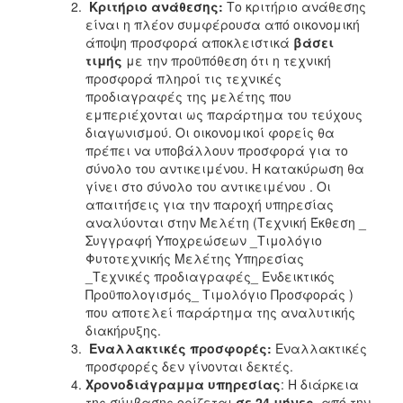
Κριτήριο ανάθεσης:
Το κριτήριο ανάθεσης
2018
είναι η πλέον συμφέρουσα από οικονομική
άποψη προσφορά αποκλειστικά
βάσει
2017
τιμής
με την προϋπόθεση ότι η τεχνική
2016
προσφορά πληροί τις τεχνικές
προδιαγραφές της μελέτης που
2015
εμπεριέχονται ως παράρτημα του τεύχους
2013
διαγωνισμού. Οι οικονομικοί φορείς θα
πρέπει να υποβάλλουν προσφορά για το
σύνολο του αντικειμένου. Η κατακύρωση θα
γίνει στο σύνολο του αντικειμένου . Οι
απαιτήσεις για την παροχή υπηρεσίας
Ο
αναλύονται στην Μελέτη (Τεχνική Έκθεση _
ΤΟΠΟΣ
Συγγραφή Υποχρεώσεων _Τιμολόγιο
ΜΑΣ
Φυτοτεχνικής Μελέτης Υπηρεσίας
_Τεχνικές προδιαγραφές_ Ενδεικτικός
ΠΟΛΙΤΙΣΜΟΣ
Προϋπολογισμός_ Τιμολόγιο Προσφοράς )
που αποτελεί παράρτημα της αναλυτικής
ΑΝΘΕΚΤΙΚΗ
διακήρυξης.
ΠΟΛΗ
Εναλλακτικές προσφορές:
Εναλλακτικές
προσφορές δεν γίνονται δεκτές.
Χρονοδιάγραμμα υπηρεσίας
: Η διάρκεια
της σύμβασης ορίζεται
σε 24 μήνες
από την