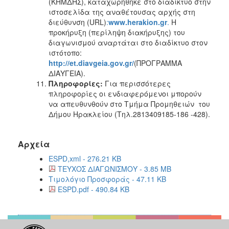
(ΚΗΜΔΗΣ), καταχωρήθηκε στο διαδίκτυο στην
ιστοσελίδα της αναθέτουσας αρχής στη
διεύθυνση (URL)
:
www
.herakion
.gr
.
Η
προκήρυξη (περίληψη διακήρυξης) του
διαγωνισμού αναρτάται στο διαδίκτυο στον
ιστότοπο:
http
://et
.diavgeia
.gov
.gr
/
(ΠΡΟΓΡΑΜΜΑ
ΔΙΑΥΓΕΙΑ).
Πληροφορίες:
Για περισσότερες
πληροφορίες οι ενδιαφερόμενοι μπορούν
να απευθυνθούν στο Τμήμα Προμηθειών του
Δήμου Ηρακλείου (Τηλ.2813409185-186 -428).
Αρχεία
ESPD,xml - 276.21 KB
ΤΕΥΧΟΣ ΔΙΑΓΩΝΙΣΜΟΥ - 3.85 MB
Τιμολόγιο Προσφοράς - 47.11 KB
ESPD.pdf - 490.84 KB