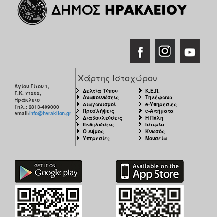
Χάρτης Ιστοχώρου
Αγίου Τίτου 1,
Δελτία Τύπου
Κ.Ε.Π.
Τ.Κ. 71202,
Ανακοινώσεις
Τηλέφωνα
Ηράκλειο
Διαγωνισμοί
e-Υπηρεσίες
Τηλ.: 2813-409000
Προσλήψεις
e-Αιτήματα
email:
info@heraklion.gr
Διαβουλεύσεις
Η Πόλη
Εκδηλώσεις
Ιστορία
Ο Δήμος
Κνωσός
Υπηρεσίες
Μουσεία