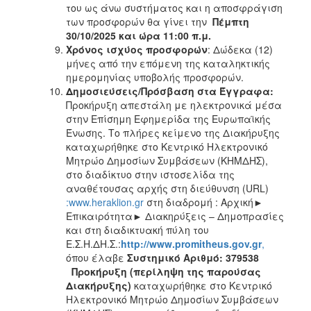
του ως άνω συστήματος και η αποσφράγιση
των προσφορών θα γίνει την
Πέμπτη
30/10/2025
και ώρα 11:00 π.μ.
Χρόνος ισχύος προσφορών
: Δώδεκα (12)
μήνες από την επόμενη της καταληκτικής
ημερομηνίας υποβολής προσφορών.
Δημοσιεύσεις/Πρόσβαση στα Έγγραφα:
Προκήρυξη απεστάλη με ηλεκτρονικά μέσα
στην Επίσημη Εφημερίδα της Ευρωπαϊκής
Ένωσης. Το πλήρες κείμενο της Διακήρυξης
καταχωρήθηκε στο Κεντρικό Ηλεκτρονικό
Μητρώο Δημοσίων Συμβάσεων (ΚΗΜΔΗΣ),
στο διαδίκτυο στην ιστοσελίδα της
αναθέτουσας αρχής στη διεύθυνση (URL)
:www.heraklion.gr
στη διαδρομή : Αρχική►
Επικαιρότητα► Διακηρύξεις – Δημοπρασίες
και στη διαδικτυακή πύλη του
Ε.Σ.Η.ΔΗ.Σ.:
http
://
www
.promitheus
.gov
.gr
,
όπου έλαβε
Συστημικό Αριθμό:
379538
Προκήρυξη (περίληψη της παρούσας
Διακήρυξης)
καταχωρήθηκε στο Κεντρικό
Ηλεκτρονικό Μητρώο Δημοσίων Συμβάσεων