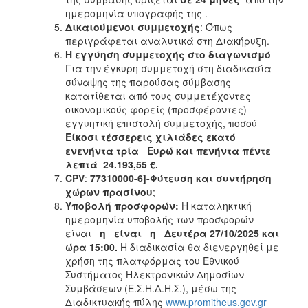
ημερομηνία υπογραφής της .
Δικαιούμενοι συμμετοχής
: Όπως
περιγράφεται αναλυτικά στη Διακήρυξη.
Η εγγύηση συμμετοχής στο διαγωνισμό
Για την έγκυρη συμμετοχή στη διαδικασία
σύναψης της παρούσας σύμβασης
κατατίθεται από τους συμμετέχοντες
οικονομικούς φορείς (προσφέροντες)
εγγυητική επιστολή συμμετοχής, ποσού
Είκοσι τέσσερεις
χιλιάδες εκατό
ενενήντα τρία Ευρώ και πενήντα πέντε
λεπτά 24.193,55 €.
CPV
:
77310000-6]-Φύτευση και συντήρηση
χώρων πρασίνου
;
Υποβολή προσφορών:
Η καταληκτική
ημερομηνία υποβολής των προσφορών
είναι
η είναι η Δευτέρα 27/10/2025
και
ώρα 15:00.
Η διαδικασία θα διενεργηθεί με
χρήση της πλατφόρμας του Εθνικού
Συστήματος Ηλεκτρονικών Δημοσίων
Συμβάσεων (Ε.Σ.Η.Δ.Η.Σ.), μέσω της
Διαδικτυακής πύλης
www.promitheus.gov.gr