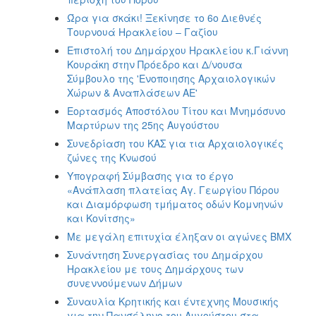
Ώρα για σκάκι! Ξεκίνησε το 6o Διεθνές
Τουρνουά Ηρακλείου – Γαζίου
Επιστολή του Δημάρχου Ηρακλείου κ.Γιάννη
Κουράκη στην Πρόεδρο και Δ/νουσα
Σύμβουλο της 'Ενοποιησης Αρχαιολογικών
Χώρων & Αναπλάσεων ΑΕ'
Εορτασμός Αποστόλου Τίτου και Μνημόσυνο
Μαρτύρων της 25ης Αυγούστου
Συνεδρίαση του ΚΑΣ για τια Αρχαιολογικές
ζώνες της Κνωσού
Υπογραφή Σύμβασης για το έργο
«Ανάπλαση πλατείας Αγ. Γεωργίου Πόρου
και Διαμόρφωση τμήματος οδών Κομνηνών
και Κονίτσης»
Με μεγάλη επιτυχία έληξαν οι αγώνες BMX
Συνάντηση Συνεργασίας του Δημάρχου
Ηρακλείου με τους Δημάρχους των
συνεννούμενων Δήμων
Συναυλία Κρητικής και έντεχνης Μουσικής
για την Πανσέληνο του Αυγούστου στα