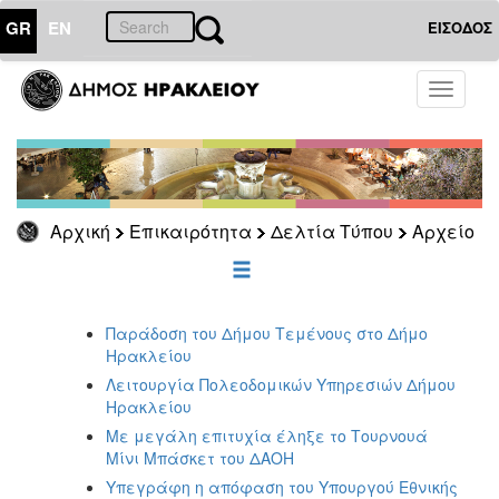
GR
EN
ΕΙΣΟΔΟΣ
ΕΠΙΚΑΙΡΟΤΗΤΑ
Toggle
navigati
Δελτία
Τύπου
Αρχείο
2026
Αρχική
Επικαιρότητα
Δελτία Τύπου
Αρχείο
2025
2024
2023
Παράδοση του Δήμου Τεμένους στο Δήμο
2022
Ηρακλείου
2021
Λειτουργία Πολεοδομικών Υπηρεσιών Δήμου
Ηρακλείου
2020
Με μεγάλη επιτυχία έληξε το Τουρνουά
2019
Μίνι Μπάσκετ του ΔΑΟΗ
2018
Υπεγράφη η απόφαση του Υπουργού Εθνικής