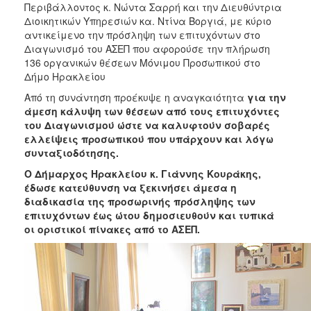
Περιβάλλοντος κ. Νώντα Σαρρή και την Διευθύντρια
2017
Διοικητικών Υπηρεσιών κα. Ντίνα Βοργιά, με κύριο
2016
αντικείμενο την πρόσληψη των επιτυχόντων στο
Διαγωνισμό του ΑΣΕΠ που αφορούσε την πλήρωση
2015
136 οργανικών θέσεων Μόνιμου Προσωπικού στο
2013
Δήμο Ηρακλείου
2012
Από τη συνάντηση προέκυψε η αναγκαιότητα
για την
άμεση κάλυψη των θέσεων από τους επιτυχόντες
2011
του Διαγωνισμού ώστε να καλυφτούν σοβαρές
2010
ελλείψεις προσωπικού που υπάρχουν και λόγω
συνταξιοδότησης.
2006
Ο Δήμαρχος Ηρακλείου κ. Γιάννης Κουράκης,
έδωσε κατεύθυνση να ξεκινήσει άμεσα η
διαδικασία της προσωρινής πρόσληψης των
επιτυχόντων έως ώτου δημοσιευθούν και τυπικά
ΔΗΜΟΤΗΣ
οι οριστικοί πίνακες από το ΑΣΕΠ.
ΕΠΙΣΚΕΠΤΗΣ
ΗΡΑΚΛΕΙΟ
ΓΙΑ...