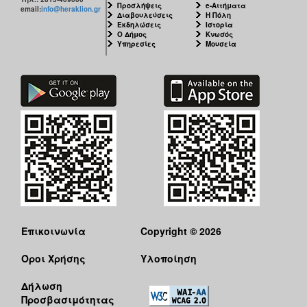
Προσλήψεις
e-Αιτήματα
email:
info@heraklion.gr
Διαβουλεύσεις
Η Πόλη
Εκδηλώσεις
Ιστορία
Ο Δήμος
Κνωσός
Υπηρεσίες
Μουσεία
Επικοινωνία
Copyright © 2026
Όροι Χρήσης
Υλοποίηση
Δήλωση
Προσβασιμότητας