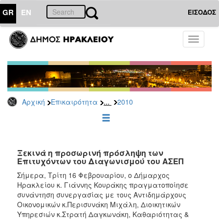
GR
EN
ΕΙΣΟΔΟΣ
ΕΠΙΚΑΙΡΟΤΗΤΑ
Toggle
navigati
Δελτία
Τύπου
Αρχείο
2026
...
Αρχική
Επικαιρότητα
2010
2025
2024
2023
2022
Ξεκινά η προσωρινή πρόσληψη των
Επιτυχόντων του Διαγωνισμού του ΑΣΕΠ
2021
Σήμερα, Τρίτη 16 Φεβρουαρίου, ο Δήμαρχος
2020
Ηρακλείου κ. Γιάννης Κουράκης πραγματοποίησε
συνάντηση συνεργασίας με τους Αντιδημάρχους
2019
Οικονομικών κ.Περισυνάκη Μιχάλη, Διοικητικών
2018
Υπηρεσιών κ.Στρατή Δαγκωνάκη, Καθαριότητας &