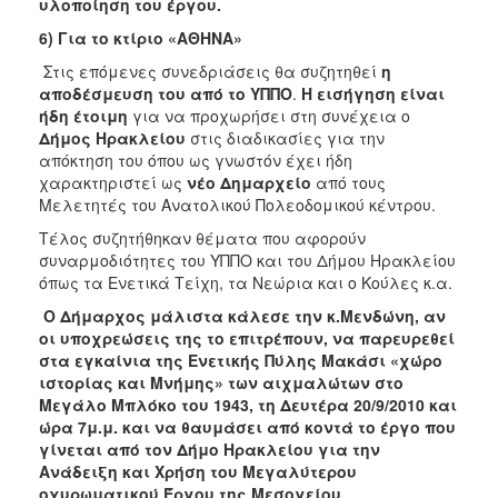
υλοποίηση του έργου.
6) Για το κτίριο «ΑΘΗΝΑ»
Στις επόμενες συνεδριάσεις θα συζητηθεί
η
αποδέσμευση του από το ΥΠΠΟ
.
Η εισήγηση είναι
ήδη έτοιμη
για να προχωρήσει στη συνέχεια ο
Δήμος Ηρακλείου
στις διαδικασίες για την
απόκτηση του όπου ως γνωστόν έχει ήδη
χαρακτηριστεί ως
νέο Δημαρχείο
από τους
Μελετητές του Ανατολικού Πολεοδομικού κέντρου.
Τέλος συζητήθηκαν θέματα που αφορούν
συναρμοδιότητες του ΥΠΠΟ και του Δήμου Ηρακλείου
όπως τα Ενετικά Τείχη, τα Νεώρια και ο Κούλες κ.α.
Ο Δήμαρχος μάλιστα κάλεσε την κ.Μενδώνη, αν
οι υποχρεώσεις της το επιτρέπουν, να παρευρεθεί
στα εγκαίνια της Ενετικής Πύλης Μακάσι «χώρο
ιστορίας και Μνήμης» των αιχμαλώτων στο
Μεγάλο Μπλόκο του 1943, τη Δευτέρα 20/9/2010 και
ώρα 7μ.μ. και να θαυμάσει από κοντά το έργο που
γίνεται από τον Δήμο Ηρακλείου για την
Ανάδειξη και Χρήση του Μεγαλύτερου
οχυρωματικού Έργου της Μεσογείου.