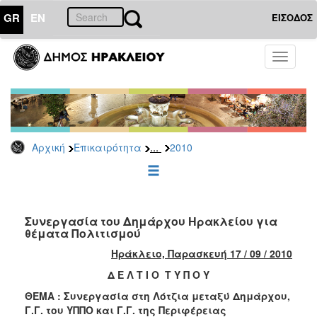
GR
EN
ΕΙΣΟΔΟΣ
ΕΠΙΚΑΙΡΟΤΗΤΑ
Toggle
navigati
Δελτία
Τύπου
Αρχείο
2026
...
Αρχική
Επικαιρότητα
2010
2025
2024
2023
2022
Συνεργασία του Δημάρχου Ηρακλείου για
θέματα Πολιτισμού
2021
Ηράκλειο, Παρασκευή 17 / 09 / 2010
2020
Δ Ε Λ Τ Ι Ο Τ Υ Π Ο Υ
2019
ΘΕΜΑ : Συνεργασία στη Λότζια μεταξύ Δημάρχου,
2018
Γ.Γ. του ΥΠΠΟ και Γ.Γ. της Περιφέρειας