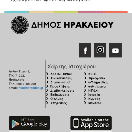
Χάρτης Ιστοχώρου
Αγίου Τίτου 1,
Δελτία Τύπου
Κ.Ε.Π.
Τ.Κ. 71202,
Ανακοινώσεις
Τηλέφωνα
Ηράκλειο
Διαγωνισμοί
e-Υπηρεσίες
Τηλ.: 2813-409000
Προσλήψεις
e-Αιτήματα
email:
info@heraklion.gr
Διαβουλεύσεις
Η Πόλη
Εκδηλώσεις
Ιστορία
Ο Δήμος
Κνωσός
Υπηρεσίες
Μουσεία