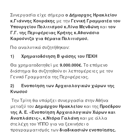
2017
2016
Συνεργασία είχε σήμερα
ο Δήμαρχος Ηρακλείου
κ.Γιάννης Κουράκης
με την
Γενική Γραμματέα του
2015
Υπουργείου Πολιτισμού κ.Λίνα Μενδώνη
και
τον
2013
Γ.Γ. της Περιφέρειας Κρήτης κ.Αθανάσιο
Καρούντζο για θέματα Πολιτισμού.
2012
Πιο αναλυτικά συζητήθηκαν:
2011
1)
Χρηματοδότηση Β φάσης του ΠΣΚΗ
2010
Θα χρηματοδοτηθεί με
9.000.000€.
Το επόμενο
2006
διάστημα θα συζητηθούν οι λεπτομέρειες με τον
Γενικό Γραμματέα της Περιφέρειας.
2)
Ενοποίηση των Αρχαιολογικών χώρων της
Κνωσού
ΔΗΜΟΤΗΣ
Την Τρίτη θα υπάρξει συνεργασία στην Αθήνα
μεταξύ του
Δημάρχου Ηρακλείου
και της
Προέδρου
ΕΠΙΣΚΕΠΤΗΣ
της Α. Ε. «Ενοποίηση Αρχαιολογικών Χώρων και
Αναπλάσεις», κ.Ντόρα Γαλάνη
και με άλλα
ΗΡΑΚΛΕΙΟ
στελέχη του ΥΠΠΟ για να ξεκινήσει ο
ΓΙΑ...
προγραμματισμός των
διαδικασιών ενοποίησης.