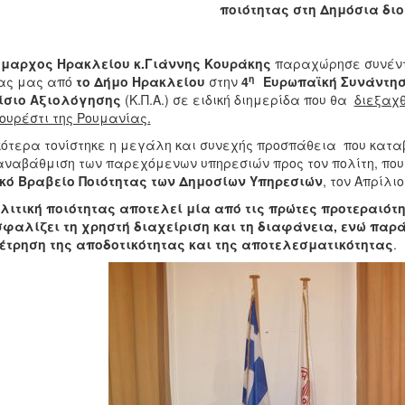
ποιότητας στη Δημόσια δι
μαρχος Ηρακλείου
κ.Γιάννης Κουράκης
παραχώρησε συνέντε
η
ας μας από
το Δήμο Ηρακλείου
στην
4
Ευρωπαϊκή Συνάντησ
ίσιο Αξιολόγησης
(Κ.Π.Α.) σε ειδική διημερίδα που θα
διεξαχθ
ουρέστι της Ρουμανίας.
κότερα τονίστηκε η μεγάλη και συνεχής προσπάθεια που κατ
αναβάθμιση των παρεχόμενων υπηρεσιών προς τον πολίτη, που
κό Βραβείο Ποιότητας των Δημοσίων Υπηρεσιών
, τον Απρίλιο
λιτική ποιότητας αποτελεί μία από τις πρώτες προτεραιότη
φαλίζει τη χρηστή διαχείριση και τη διαφάνεια, ενώ παρ
έτρηση της αποδοτικότητας και της αποτελεσματικότητας
.