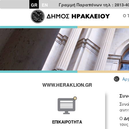
GR
EN
Γραμμή Παραπόνων τηλ : 2813-4
Ο 
Αρχ
WWW.HERAKLION.GR
Συν
Συνά
αντι
Ο
Δ
ΕΠΙΚΑΙΡΟΤΗΤΑ
τους