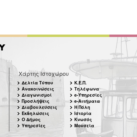
Χάρτης Ιστοχώρου
Δελτία Τύπου
Κ.Ε.Π.
Ανακοινώσεις
Τηλέφωνα
Διαγωνισμοί
e-Υπηρεσίες
Προσλήψεις
e-Αιτήματα
Διαβουλεύσεις
Η Πόλη
Εκδηλώσεις
Ιστορία
Ο Δήμος
Κνωσός
Υπηρεσίες
Μουσεία