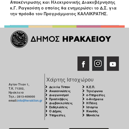
Αποκέντρωσης και Ηλεκτρονικής Διακυβέρνησης
2017
κ.Γ. Ραγκούση ο οποίος θα ενημερώσει το Δ.Σ. για
2016
την πρόοδο του Προγράμματος ΚΑΛΛΙΚΡΑΤΗΣ.
2015
2013
2012
2011
2010
2006
Χάρτης Ιστοχώρου
Αγίου Τίτου 1,
Δελτία Τύπου
Κ.Ε.Π.
Τ.Κ. 71202,
Ανακοινώσεις
Τηλέφωνα
ΔΗΜΟΤΗΣ
Ηράκλειο
Διαγωνισμοί
e-Υπηρεσίες
Τηλ.: 2813-409000
Προσλήψεις
e-Αιτήματα
email:
info@heraklion.gr
Διαβουλεύσεις
Η Πόλη
ΕΠΙΣΚΕΠΤΗΣ
Εκδηλώσεις
Ιστορία
Ο Δήμος
Κνωσός
Υπηρεσίες
Μουσεία
ΗΡΑΚΛΕΙΟ
ΓΙΑ...