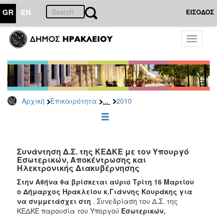
GR
EN
ΕΙΣΟΔΟΣ
ΕΠΙΚΑΙΡΟΤΗΤΑ
Toggle
navigati
Δελτία
Τύπου
Αρχείο
2026
...
Αρχική
Επικαιρότητα
2010
2025
2024
2023
2022
Συνάντηση Δ.Σ. της ΚΕΔΚΕ με τον Υπουργό
Εσωτερικών, Αποκέντρωσης και
2021
Ηλεκτρονικής Διακυβέρνησης
2020
Στην Αθήνα θα βρίσκεται αύριο Τρίτη 16 Μαρτίου
ο Δήμαρχος Ηρακλείου κ.Γιάννης Κουράκης για
2019
να συμμετάσχει στη
. Συνεδρίαση του Δ.Σ. της
2018
ΚΕΔΚΕ παρουσία του Υποργού
Εσωτερικών,