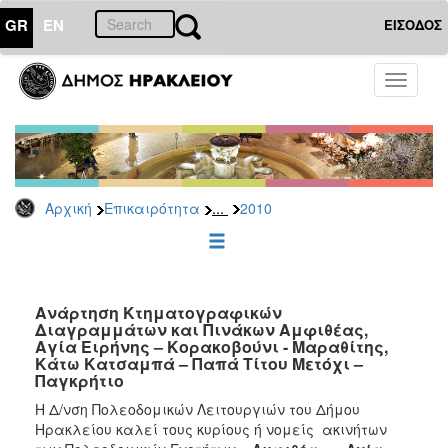
GR
EN
ΕΙΣΟΔΟΣ
ΕΠΙΚΑΙΡΟΤΗΤΑ
Toggle
navigati
Δελτία
Τύπου
Αρχείο
2026
...
Αρχική
Επικαιρότητα
2010
2025
2024
2023
2022
Ανάρτηση Κτηματογραφικών
Διαγραμμάτων και Πινάκων Αμφιθέας,
2021
Αγία Ειρήνης – Κορακοβούνι - Μαραθίτης,
Κάτω Κατσαμπά – Παπά Τίτου Μετόχι –
2020
Παγκρήτιο
2019
Η Δ/νση Πολεοδομικών Λειτουργιών του Δήμου
Ηρακλείου καλεί τους κυρίους ή νομείς ακινήτων
2018