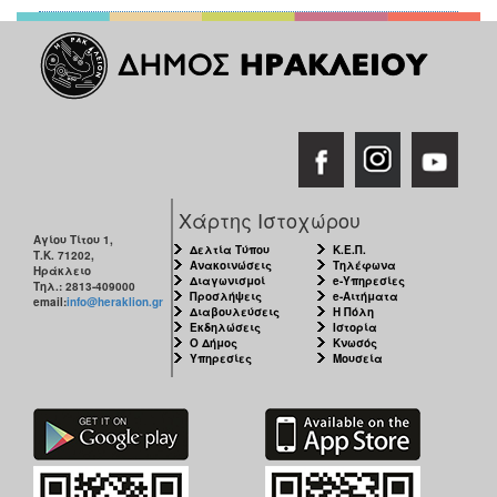
Χάρτης Ιστοχώρου
Αγίου Τίτου 1,
Δελτία Τύπου
Κ.Ε.Π.
Τ.Κ. 71202,
Ανακοινώσεις
Τηλέφωνα
Ηράκλειο
Διαγωνισμοί
e-Υπηρεσίες
Τηλ.: 2813-409000
Προσλήψεις
e-Αιτήματα
email:
info@heraklion.gr
Διαβουλεύσεις
Η Πόλη
Εκδηλώσεις
Ιστορία
Ο Δήμος
Κνωσός
Υπηρεσίες
Μουσεία