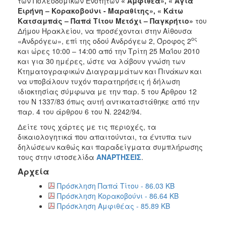
των Πολεοδομικών Ενοτήτων
« Αμφιθέα»,
« Αγία
2017
Ειρήνη – Κορακοβούνι - Μαραθίτης»,
« Κάτω
Κατσαμπάς – Παπά Τίτου Μετόχι – Παγκρήτιο»
του
2016
Δήμου Ηρακλείου, να προσέχονται στην Αίθουσα
2015
ος
«Ανδρόγεω», επί της οδού Ανδρόγεω 2, Όροφος 2
και ώρες 10:00 – 14:00 από την Τρίτη 25 Μαΐου 2010
2013
και για 30 ημέρες, ώστε να λάβουν γνώση των
2012
Κτηματογραφικών Διαγραμμάτων και Πινάκων και
να υποβάλουν τυχόν παρατηρήσεις ή δήλωση
2011
ιδιοκτησίας σύμφωνα με την παρ. 5 του Άρθρου 12
2010
του Ν 1337/83 όπως αυτή αντικαταστάθηκε από την
παρ. 4 του άρθρου 6 του Ν. 2242/94.
2006
Δείτε τους χάρτες με τις περιοχές, τα
δικαιολογητικά που απαιτούνται, τα έντυπα των
δηλώσεων καθώς και παραδείγματα συμπλήρωσης
τους στην ιστοσελίδα
ΑΝΑΡΤΗΣΕΙΣ
.
ΔΗΜΟΤΗΣ
Αρχεία
ΕΠΙΣΚΕΠΤΗΣ
Πρόσκληση Παπά Τίτου - 86.03 KB
Πρόσκληση Κορακοβούνι - 86.64 KB
Πρόσκληση Αμφιθέας - 85.89 KB
ΗΡΑΚΛΕΙΟ
ΓΙΑ...