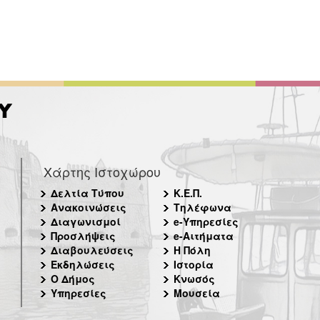
Χάρτης Ιστοχώρου
Δελτία Τύπου
Κ.Ε.Π.
Ανακοινώσεις
Τηλέφωνα
Διαγωνισμοί
e-Υπηρεσίες
Προσλήψεις
e-Αιτήματα
Διαβουλεύσεις
Η Πόλη
Εκδηλώσεις
Ιστορία
Ο Δήμος
Κνωσός
Υπηρεσίες
Μουσεία