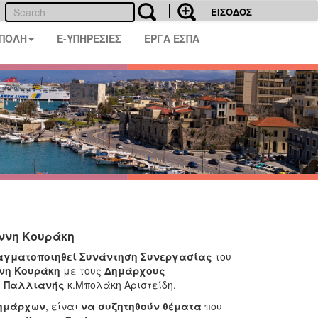
ΕΙΣΟΔΟΣ
 ΠΟΛΗ
E-ΥΠΗΡΕΣΙΕΣ
ΕΡΓΑ ΕΣΠΑ
άννη Κουράκη
αγματοποιηθεί Συνάντηση Συνεργασίας
του
ννη Κουράκη
με τους
Δημάρχους
ι
Παλλιανής
κ.Μπολάκη Αριστείδη.
Δημάρχων
, είναι
να συζητηθούν θέματα
που