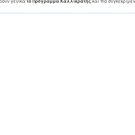
ούν γενικά
το Πρόγραμμα Καλλικράτης
και πιο συγκεκριμέ