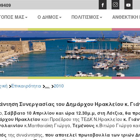
09409
ΤΟΠΟΣ ΜΑΣ
Ο ΔΗΜΟΣ
ΠΟΛΙΤΙΣΜΟΣ
ΑΝΘΕΚΤΙΚΗ
...
ική
Επικαιρότητα
2010
άντηση Συνεργασίας του Δημάρχου Ηρακλείου κ. Γι
ο,
Σάββατο 10 Απριλίου και ώρα 12.30μ.μ, στη Λότζια,
θα πρ
άρχου Ηρακλείου
και Προέδρου της ΤΕΔΚ Ν.Ηρακλείου
κ. Γιά
γολαινίου
κ.Ματθαιάκη Γιώργο,
Τεμένους
κ.Βιτώρο Γιώργο κα
πός
της συνάντησης,
που αποτελεί πρωτοβουλία των τριών 