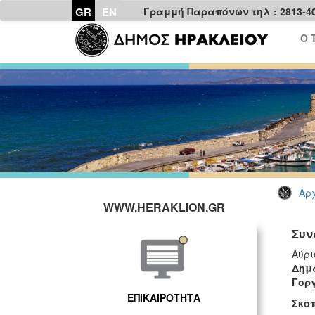
GR
EN
Γραμμή Παραπόνων τηλ : 2813-4
Ο 
Αρχ
WWW.HERAKLION.GR
Συν
Αύρι
Δημ
Γορ
ΕΠΙΚΑΙΡΟΤΗΤΑ
Σκο