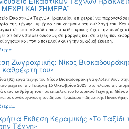
Μουσείο Εικαστικών Τεχνών Ηρακλείο
 ΜΕΧΡΙ ΚΑΙ ΣΗΜΕΡΑ”
σείο Εικαστικών Τεχνών Ηρακλείου επιχειρεί να παρουσιάσει 
τορία της τέχνης με έργα που ανήκουν στη συλλογή του. Και
ογικά σε μια αλυσίδα που ο κάθε κρίκος έχει την συνέχει
ξει ότι δεν υστερεί ουδόλως σε μορφές και σε αξίες που αφορ
ιούργησαν και που αποτελούν αυτή την ομαδική έκθεση.
τερα...
ση Ζωγραφικής: Νίκος Βισκαδουράκη
 καθρέφτη του»
ένα (61) έργα
τέχνης του
Νίκου Βισκαδουράκη
θα φιλοξενηθούν στην
του
μέχρι και την
Τετάρτη 15 Οκτωβρίου 2025
, στο πλαίσιο της ατομι
ά στον καθρέφτη του»
σε επιμέλεια του
Ιστορικού Τέχνης κ. Μάνου
και σε συνδιοργάνωση του Δήμου Ηρακλείου – Δημοτικής Πινακοθήκης κ
τερα...
ρήτια Έκθεση Κεραμικής «Το Ταξίδι
την Τέχνη»