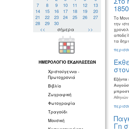
Στο 
7
8
9
10
11
12
13
1850
14
15
16
17
18
19
20
21
22
23
24
25
26
27
Το Μου
28
29
30
την ισ
<<
σήμερα
>>
χρονολ
αποδεί
τα δημ
περισσό
Έκθε
ΗΜΕΡΟΛΟΓΙΟ ΕΚΔΗΛΩΣΕΩΝ
στον
Χριστούγεννα -
Πρωτοχρονιά
Εξήντα 
Αυγούσ
Βιβλίο
μπροστ
Ζωγραφική
Αθηνών 
Φωτογραφία
περισσό
Τραγούδι
Παγκ
Μουσική
Γη σ