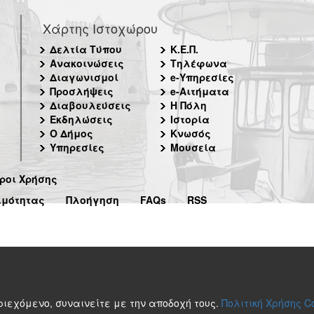
Χάρτης Ιστοχώρου
Δελτία Τύπου
Κ.Ε.Π.
Ανακοινώσεις
Τηλέφωνα
Διαγωνισμοί
e-Υπηρεσίες
Προσλήψεις
e-Αιτήματα
Διαβουλεύσεις
Η Πόλη
Εκδηλώσεις
Ιστορία
Ο Δήμος
Κνωσός
Υπηρεσίες
Μουσεία
ροι Χρήσης
ιμότητας
Πλοήγηση
FAQs
RSS
περιεχόμενο, συναινείτε με την αποδοχή τους.
Πολιτική Χρήσης C