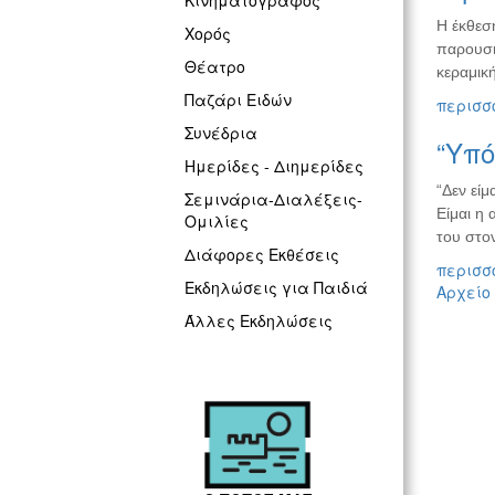
Κινηματογράφος
Η έκθεση
Χορός
παρουσι
Θέατρο
κεραμικ
Παζάρι Ειδών
περισσό
Συνέδρια
“Υπό
Ημερίδες - Διημερίδες
“Δεν είμ
Σεμινάρια-Διαλέξεις-
Είμαι η
Ομιλίες
του στο
Διάφορες Εκθέσεις
περισσό
Εκδηλώσεις για Παιδιά
Αρχείο
Άλλες Εκδηλώσεις