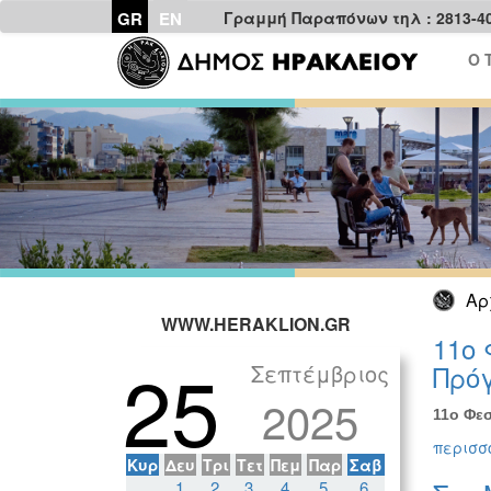
GR
EN
Γραμμή Παραπόνων τηλ : 2813-4
Ο 
Αρ
WWW.HERAKLION.GR
11ο 
25
Σεπτέμβριος
Πρόγ
2025
11ο Φεσ
περισσό
Κυρ
Δευ
Τρι
Τετ
Πεμ
Παρ
Σαβ
1
2
3
4
5
6