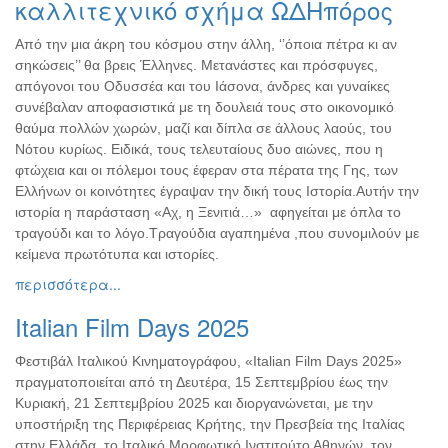
καλλιτεχνικό σχήμα ΩΔΗπόρος
Από την μια άκρη του κόσμου στην άλλη, ‘’όποια πέτρα κι αν
σηκώσεις’’ θα βρεις Έλληνες. Μετανάστες και πρόσφυγες,
απόγονοι του Οδυσσέα και του Ιάσονα, άνδρες και γυναίκες
συνέβαλαν αποφασιστικά με τη δουλειά τους στο οικονομικό
θαύμα πολλών χωρών, μαζί και δίπλα σε άλλους λαούς, του
Νότου κυρίως. Ειδικά, τους τελευταίους δυο αιώνες, που η
φτώχεια και οι πόλεμοι τους έφεραν στα πέρατα της Γης, των
Ελλήνων οι κοινότητες έγραψαν την δική τους Ιστορία.Αυτήν την
ιστορία η παράσταση «Αχ, η Ξενιτιά…» αφηγείται με όπλα το
τραγούδι και το λόγο.Τραγούδια αγαπημένα ,που συνομιλούν με
κείμενα πρωτότυπα και ιστορίες.
περισσότερα...
Italian Film Days 2025
Φεστιβάλ Ιταλικού Κινηματογράφου, «Italian Film Days 2025»
πραγματοποιείται από τη Δευτέρα, 15 Σεπτεμβρίου έως την
Κυριακή, 21 Σεπτεμβρίου 2025 και διοργανώνεται, με την
υποστήριξη της Περιφέρειας Κρήτης, την Πρεσβεία της Ιταλίας
στην Ελλάδα, το Ιταλικό Μορφωτικό Ινστιτούτο Αθηνών, τον