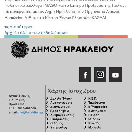
Πολιτιστικό Σύλλογο IMAGO και το Επίτιμο Προξενείο της Ιταλίας,
σε συνεργασία με τον Δήμο Ηρακλείου, τον Οργανισμό Λιμένος
Ηρακλείου Α.Ε. και το Κέντρο Ξένων Γλωσσών ΚΑΖΑΛΙ.
περισσότερα...
Αρχείο όλων των εκδηλώσεων
Χάρτης Ιστοχώρου
Αγίου Τίτου 1,
Δελτία Τύπου
Κ.Ε.Π.
Τ.Κ. 71202,
Ανακοινώσεις
Τηλέφωνα
Ηράκλειο
Διαγωνισμοί
e-Υπηρεσίες
Τηλ.: 2813-409000
Προσλήψεις
e-Αιτήματα
email:
info@heraklion.gr
Διαβουλεύσεις
Η Πόλη
Εκδηλώσεις
Ιστορία
Ο Δήμος
Κνωσός
Υπηρεσίες
Μουσεία