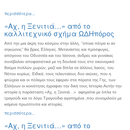
περισσότερα...
«Αχ, η Ξενιτιά…» από το
καλλιτεχνικό σχήμα ΩΔΗπόρος
Από την μια άκρη του κόσμου στην άλλη, ‘’όποια πέτρα κι αν
σηκώσεις’’ θα βρεις Έλληνες. Μετανάστες και πρόσφυγες,
απόγονοι του Οδυσσέα και του Ιάσονα, άνδρες και γυναίκες
συνέβαλαν αποφασιστικά με τη δουλειά τους στο οικονομικό
θαύμα πολλών χωρών, μαζί και δίπλα σε άλλους λαούς, του
Νότου κυρίως. Ειδικά, τους τελευταίους δυο αιώνες, που η
φτώχεια και οι πόλεμοι τους έφεραν στα πέρατα της Γης, των
Ελλήνων οι κοινότητες έγραψαν την δική τους Ιστορία.Αυτήν την
ιστορία η παράσταση «Αχ, η Ξενιτιά…» αφηγείται με όπλα το
τραγούδι και το λόγο.Τραγούδια αγαπημένα ,που συνομιλούν με
κείμενα πρωτότυπα και ιστορίες.
περισσότερα...
«Αχ, η Ξενιτιά…» από το