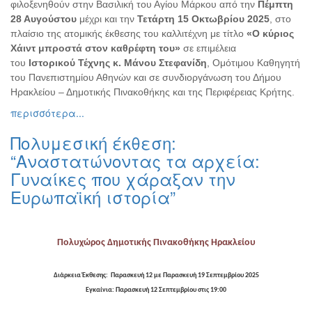
φιλοξενηθούν στην Βασιλική του Αγίου Μάρκου από την
Πέμπτη
Εκθέσεις
28 Αυγούστου
μέχρι και την
Τετάρτη 15 Οκτωβρίου 2025
, στο
Εκδηλώσεις
πλαίσιο της ατομικής έκθεσης του καλλιτέχνη με τίτλο
«Ο κύριος
για
Χάιντ μπροστά στον καθρέφτη του»
σε επιμέλεια
Παιδιά
του
Ιστορικού Τέχνης κ. Μάνου Στεφανίδη
, Ομότιμου Καθηγητή
του Πανεπιστημίου Αθηνών και σε συνδιοργάνωση του Δήμου
Άλλες
Ηρακλείου – Δημοτικής Πινακοθήκης και της Περιφέρειας Κρήτης.
Εκδηλώσεις
περισσότερα...
Πολυμεσική έκθεση:
“Αναστατώνοντας τα αρχεία:
Ο
Γυναίκες που χάραξαν την
ΤΟΠΟΣ
ΜΑΣ
Ευρωπαϊκή ιστορία”
Ο
ΔΗΜΟΣ
Πολυχώρος Δημοτικής Πινακοθήκης Ηρακλείου
ΠΟΛΙΤΙΣΜΟΣ
Διάρκεια Έκθεσης: Παρασκευή 12 με Παρασκευή 19 Σεπτεμβρίου 2025
ΑΝΘΕΚΤΙΚΗ
Εγκαίνια: Παρασκευή 12 Σεπτεμβρίου στις 19:00
ΠΟΛΗ