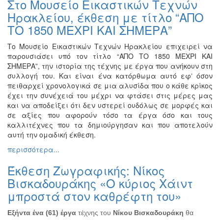
Στο Μουσείο Εικαστικών Τεχνών
Ζωγραφική
Ηρακλείου, έκθεση με τίτλο “ΑΠΟ
Φωτογραφία
ΤΟ 1850 ΜΕΧΡΙ ΚΑΙ ΣΗΜΕΡΑ”
Τραγούδι
Το Μουσείο Εικαστικών Τεχνών Ηρακλείου επιχειρεί να
Μουσική
παρουσιάσει υπό τον τίτλο “ΑΠΟ ΤΟ 1850 ΜΕΧΡΙ ΚΑΙ
ΣΗΜΕΡΑ”, την ιστορία της τέχνης με έργα που ανήκουν στη
Κινηματογράφος
συλλογή του. Και είναι ένα κατόρθωμα αυτό εφʼ όσον
Χορός
πειθαρχεί χρονολογικά σε μια αλυσίδα που ο κάθε κρίκος
έχει την συνέχειά του μέχρι να φτάσει στις μέρες μας
Θέατρο
και να αποδείξει ότι δεν υστερεί ουδόλως σε μορφές και
Παζάρι
σε αξίες που αφορούν τόσο τα έργα όσο και τους
Ειδών
καλλιτέχνες που τα δημιούργησαν και που αποτελούν
αυτή την ομαδική έκθεση.
Συνέδρια
περισσότερα...
Ημερίδες
-
Έκθεση Ζωγραφικής: Νίκος
Διημερίδες
Βισκαδουράκης «Ο κύριος Χάιντ
Σεμινάρια-
μπροστά στον καθρέφτη του»
Διαλέξεις-
Ομιλίες
Εξήντα ένα (61) έργα
τέχνης του
Νίκου Βισκαδουράκη
θα
Διάφορες