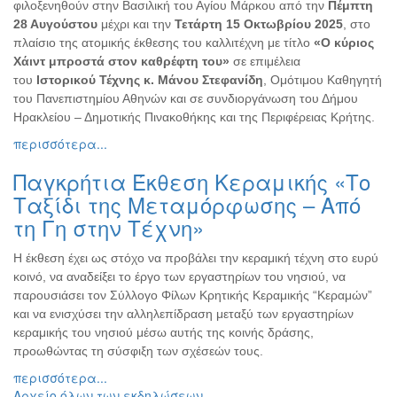
φιλοξενηθούν στην Βασιλική του Αγίου Μάρκου από την
Πέμπτη
Εκθέσεις
28 Αυγούστου
μέχρι και την
Τετάρτη 15 Οκτωβρίου 2025
, στο
Εκδηλώσεις
πλαίσιο της ατομικής έκθεσης του καλλιτέχνη με τίτλο
«Ο κύριος
για
Χάιντ μπροστά στον καθρέφτη του»
σε επιμέλεια
Παιδιά
του
Ιστορικού Τέχνης κ. Μάνου Στεφανίδη
, Ομότιμου Καθηγητή
του Πανεπιστημίου Αθηνών και σε συνδιοργάνωση του Δήμου
Άλλες
Ηρακλείου – Δημοτικής Πινακοθήκης και της Περιφέρειας Κρήτης.
Εκδηλώσεις
περισσότερα...
Παγκρήτια Έκθεση Κεραμικής «Το
Ταξίδι της Μεταμόρφωσης – Από
Ο
τη Γη στην Τέχνη»
ΤΟΠΟΣ
ΜΑΣ
Η έκθεση έχει ως στόχο να προβάλει την κεραμική τέχνη στο ευρύ
Ο
κοινό, να αναδείξει το έργο των εργαστηρίων του νησιού, να
ΔΗΜΟΣ
παρουσιάσει τον Σύλλογο Φίλων Κρητικής Κεραμικής “Κεραμών”
και να ενισχύσει την αλληλεπίδραση μεταξύ των εργαστηρίων
ΠΟΛΙΤΙΣΜΟΣ
κεραμικής του νησιού μέσω αυτής της κοινής δράσης,
προωθώντας τη σύσφιξη των σχέσεών τους.
ΑΝΘΕΚΤΙΚΗ
περισσότερα...
ΠΟΛΗ
Αρχείο όλων των εκδηλώσεων