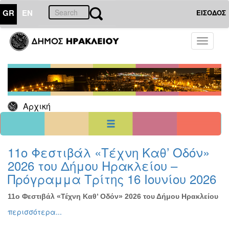
GR
EN
ΕΙΣΟΔΟΣ
27
Σεπτέμβριος
Toggle
2025
navigati
Κυρ
Δευ
Τρι
Τετ
Πεμ
Παρ
Σαβ
1
2
3
4
5
6
7
8
9
10
11
12
13
Αρχική
14
15
16
17
18
19
20
21
22
23
24
25
26
27
28
29
30
<<
σήμερα
>>
11ο Φεστιβάλ «Τέχνη Καθ’ Οδόν»
2026 του Δήμου Ηρακλείου –
ΗΜΕΡΟΛΟΓΙΟ
ΕΚΔΗΛΩΣΕΩΝ
Πρόγραμμα Τρίτης 16 Ιουνίου 2026
Χριστούγεννα
-
11ο Φεστιβάλ «Τέχνη Καθ’ Οδόν» 2026 του Δήμου Ηρακλείου
Πρωτοχρονιά
περισσότερα...
Βιβλίο