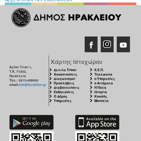
Χάρτης Ιστοχώρου
Αγίου Τίτου 1,
Δελτία Τύπου
Κ.Ε.Π.
Τ.Κ. 71202,
Ανακοινώσεις
Τηλέφωνα
Ηράκλειο
Διαγωνισμοί
e-Υπηρεσίες
Τηλ.: 2813-409000
Προσλήψεις
e-Αιτήματα
email:
info@heraklion.gr
Διαβουλεύσεις
Η Πόλη
Εκδηλώσεις
Ιστορία
Ο Δήμος
Κνωσός
Υπηρεσίες
Μουσεία