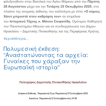
φιλοξενηθούν στην Βασιλική του Αγίου Μάρκου από την
Πέμπτη
Εκθέσεις
28 Αυγούστου
μέχρι και την
Τετάρτη 15 Οκτωβρίου 2025
, στο
Εκδηλώσεις
πλαίσιο της ατομικής έκθεσης του καλλιτέχνη με τίτλο
«Ο κύριος
για
Χάιντ μπροστά στον καθρέφτη του»
σε επιμέλεια
Παιδιά
του
Ιστορικού Τέχνης κ. Μάνου Στεφανίδη
, Ομότιμου Καθηγητή
του Πανεπιστημίου Αθηνών και σε συνδιοργάνωση του Δήμου
Άλλες
Ηρακλείου – Δημοτικής Πινακοθήκης και της Περιφέρειας Κρήτης.
Εκδηλώσεις
περισσότερα...
Πολυμεσική έκθεση:
“Αναστατώνοντας τα αρχεία:
Ο
Γυναίκες που χάραξαν την
ΤΟΠΟΣ
ΜΑΣ
Ευρωπαϊκή ιστορία”
Ο
ΔΗΜΟΣ
Πολυχώρος Δημοτικής Πινακοθήκης Ηρακλείου
ΠΟΛΙΤΙΣΜΟΣ
Διάρκεια Έκθεσης: Παρασκευή 12 με Παρασκευή 19 Σεπτεμβρίου 2025
ΑΝΘΕΚΤΙΚΗ
Εγκαίνια: Παρασκευή 12 Σεπτεμβρίου στις 19:00
ΠΟΛΗ