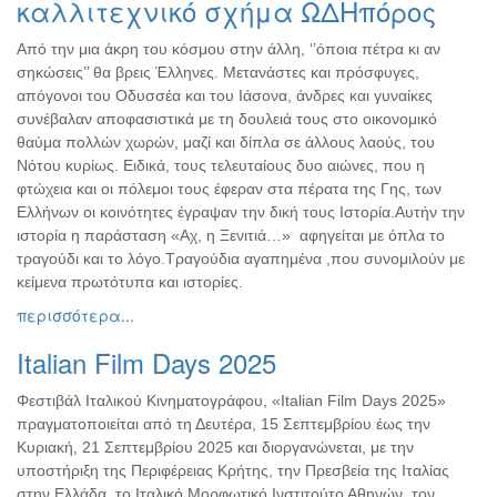
καλλιτεχνικό σχήμα ΩΔΗπόρος
Από την μια άκρη του κόσμου στην άλλη, ‘’όποια πέτρα κι αν
σηκώσεις’’ θα βρεις Έλληνες. Μετανάστες και πρόσφυγες,
απόγονοι του Οδυσσέα και του Ιάσονα, άνδρες και γυναίκες
συνέβαλαν αποφασιστικά με τη δουλειά τους στο οικονομικό
θαύμα πολλών χωρών, μαζί και δίπλα σε άλλους λαούς, του
Νότου κυρίως. Ειδικά, τους τελευταίους δυο αιώνες, που η
φτώχεια και οι πόλεμοι τους έφεραν στα πέρατα της Γης, των
Ελλήνων οι κοινότητες έγραψαν την δική τους Ιστορία.Αυτήν την
ιστορία η παράσταση «Αχ, η Ξενιτιά…» αφηγείται με όπλα το
τραγούδι και το λόγο.Τραγούδια αγαπημένα ,που συνομιλούν με
κείμενα πρωτότυπα και ιστορίες.
περισσότερα...
Italian Film Days 2025
Φεστιβάλ Ιταλικού Κινηματογράφου, «Italian Film Days 2025»
πραγματοποιείται από τη Δευτέρα, 15 Σεπτεμβρίου έως την
Κυριακή, 21 Σεπτεμβρίου 2025 και διοργανώνεται, με την
υποστήριξη της Περιφέρειας Κρήτης, την Πρεσβεία της Ιταλίας
στην Ελλάδα, το Ιταλικό Μορφωτικό Ινστιτούτο Αθηνών, τον