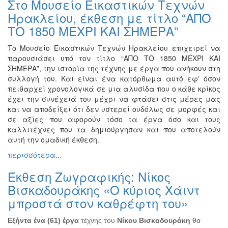
Στο Μουσείο Εικαστικών Τεχνών
Ζωγραφική
Ηρακλείου, έκθεση με τίτλο “ΑΠΟ
Φωτογραφία
ΤΟ 1850 ΜΕΧΡΙ ΚΑΙ ΣΗΜΕΡΑ”
Τραγούδι
Το Μουσείο Εικαστικών Τεχνών Ηρακλείου επιχειρεί να
Μουσική
παρουσιάσει υπό τον τίτλο “ΑΠΟ ΤΟ 1850 ΜΕΧΡΙ ΚΑΙ
ΣΗΜΕΡΑ”, την ιστορία της τέχνης με έργα που ανήκουν στη
Κινηματογράφος
συλλογή του. Και είναι ένα κατόρθωμα αυτό εφʼ όσον
Χορός
πειθαρχεί χρονολογικά σε μια αλυσίδα που ο κάθε κρίκος
έχει την συνέχειά του μέχρι να φτάσει στις μέρες μας
Θέατρο
και να αποδείξει ότι δεν υστερεί ουδόλως σε μορφές και
Παζάρι
σε αξίες που αφορούν τόσο τα έργα όσο και τους
Ειδών
καλλιτέχνες που τα δημιούργησαν και που αποτελούν
αυτή την ομαδική έκθεση.
Συνέδρια
περισσότερα...
Ημερίδες
-
Έκθεση Ζωγραφικής: Νίκος
Διημερίδες
Βισκαδουράκης «Ο κύριος Χάιντ
Σεμινάρια-
μπροστά στον καθρέφτη του»
Διαλέξεις-
Ομιλίες
Εξήντα ένα (61) έργα
τέχνης του
Νίκου Βισκαδουράκη
θα
Διάφορες