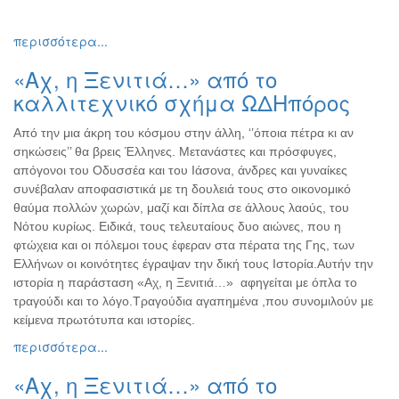
περισσότερα...
«Αχ, η Ξενιτιά…» από το
καλλιτεχνικό σχήμα ΩΔΗπόρος
Από την μια άκρη του κόσμου στην άλλη, ‘’όποια πέτρα κι αν
σηκώσεις’’ θα βρεις Έλληνες. Μετανάστες και πρόσφυγες,
απόγονοι του Οδυσσέα και του Ιάσονα, άνδρες και γυναίκες
συνέβαλαν αποφασιστικά με τη δουλειά τους στο οικονομικό
θαύμα πολλών χωρών, μαζί και δίπλα σε άλλους λαούς, του
Νότου κυρίως. Ειδικά, τους τελευταίους δυο αιώνες, που η
φτώχεια και οι πόλεμοι τους έφεραν στα πέρατα της Γης, των
Ελλήνων οι κοινότητες έγραψαν την δική τους Ιστορία.Αυτήν την
ιστορία η παράσταση «Αχ, η Ξενιτιά…» αφηγείται με όπλα το
τραγούδι και το λόγο.Τραγούδια αγαπημένα ,που συνομιλούν με
κείμενα πρωτότυπα και ιστορίες.
περισσότερα...
«Αχ, η Ξενιτιά…» από το