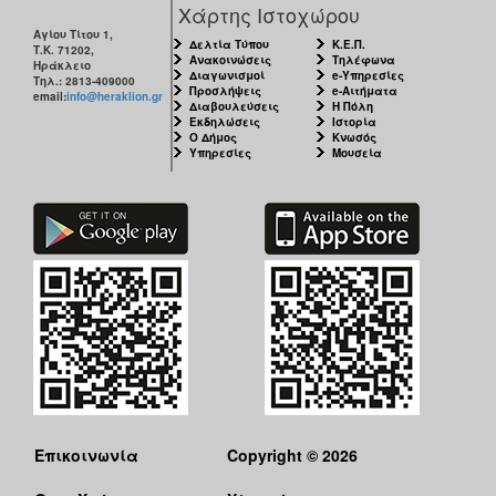
Χάρτης Ιστοχώρου
Αγίου Τίτου 1,
Δελτία Τύπου
Κ.Ε.Π.
Τ.Κ. 71202,
Ανακοινώσεις
Τηλέφωνα
Ηράκλειο
Διαγωνισμοί
e-Υπηρεσίες
Τηλ.: 2813-409000
Προσλήψεις
e-Αιτήματα
email:
info@heraklion.gr
Διαβουλεύσεις
Η Πόλη
Εκδηλώσεις
Ιστορία
Ο Δήμος
Κνωσός
Υπηρεσίες
Μουσεία
Επικοινωνία
Copyright © 2026