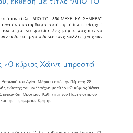
υ, έκθεση με τίτλο “ΑΠΟ ΤΟ
υπό τον τίτλο “ΑΠΟ ΤΟ 1850 ΜΕΧΡΙ ΚΑΙ ΣΗΜΕΡΑ”,
 είναι ένα κατόρθωμα αυτό εφʼ όσον πειθαρχεί
ά του μέχρι να φτάσει στις μέρες μας και να
ούν τόσο τα έργα όσο και τους καλλιτέχνες που
ς «Ο κύριος Χάιντ μπροστά
 Βασιλική του Αγίου Μάρκου από την
Πέμπτη 28
κής έκθεσης του καλλιτέχνη με τίτλο
«Ο κύριος Χάιντ
 Στεφανίδη
, Ομότιμου Καθηγητή του Πανεπιστημίου
αι της Περιφέρειας Κρήτης.
ι από τη Δευτέρα, 15 Σεπτεμβρίου έως την Κυριακή, 21