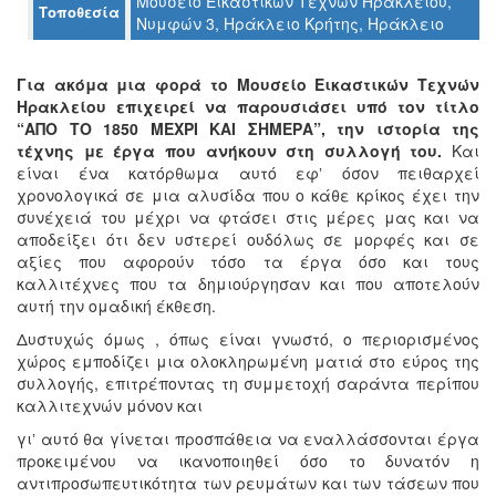
Μουσείο Εικαστικών Τεχνών Ηρακλείου,
Τοποθεσία
Ο
Νυμφών 3, Ηράκλειο Κρήτης, Ηράκλειο
ΤΟΠΟΣ
ΜΑΣ
Για ακόμα μια φορά το Μουσείο Εικαστικών Τεχνών
Ο
Ηρακλείου επιχειρεί να παρουσιάσει υπό τον τίτλο
ΔΗΜΟΣ
“ΑΠΟ ΤΟ 1850 ΜΕΧΡΙ ΚΑΙ ΣΗΜΕΡΑ”, την ιστορία της
τέχνης με έργα που ανήκουν στη συλλογή του.
Και
ΠΟΛΙΤΙΣΜΟΣ
είναι ένα κατόρθωμα αυτό εφʼ όσον πειθαρχεί
χρονολογικά σε μια αλυσίδα που ο κάθε κρίκος έχει την
συνέχειά του μέχρι να φτάσει στις μέρες μας και να
ΑΝΘΕΚΤΙΚΗ
ΠΟΛΗ
αποδείξει ότι δεν υστερεί ουδόλως σε μορφές και σε
αξίες που αφορούν τόσο τα έργα όσο και τους
καλλιτέχνες που τα δημιούργησαν και που αποτελούν
αυτή την ομαδική έκθεση.
Δυστυχώς όμως , όπως είναι γνωστό, ο περιορισμένος
χώρος εμποδίζει μια ολοκληρωμένη ματιά στο εύρος της
συλλογής, επιτρέποντας τη συμμετοχή σαράντα περίπου
καλλιτεχνών μόνον και
γιʼ αυτό θα γίνεται προσπάθεια να εναλλάσσονται έργα
προκειμένου να ικανοποιηθεί όσο το δυνατόν η
αντιπροσωπευτικότητα των ρευμάτων και των τάσεων που