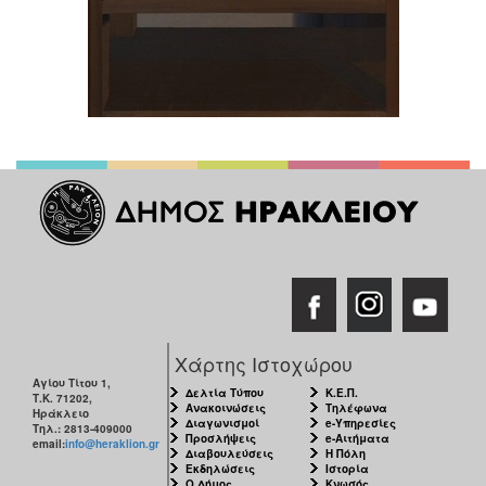
Χάρτης Ιστοχώρου
Αγίου Τίτου 1,
Δελτία Τύπου
Κ.Ε.Π.
Τ.Κ. 71202,
Ανακοινώσεις
Τηλέφωνα
Ηράκλειο
Διαγωνισμοί
e-Υπηρεσίες
Τηλ.: 2813-409000
Προσλήψεις
e-Αιτήματα
email:
info@heraklion.gr
Διαβουλεύσεις
Η Πόλη
Εκδηλώσεις
Ιστορία
Ο Δήμος
Κνωσός