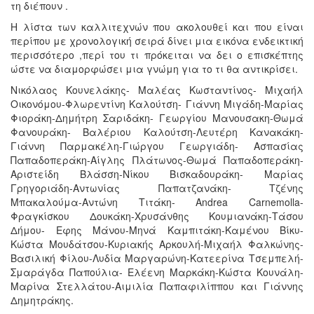
τη διέπουν .
Η λίστα των καλλιτεχνών που ακολουθεί και που είναι
περίπου με χρονολογική σειρά δίνει μια εικόνα ενδεικτική
περισσότερο ,περί του τι πρόκειται να δει ο επισκέπτης
ώστε να διαμορφώσει μια γνώμη για το τι θα αντικρίσει.
Νικόλαος Κουνελάκης- Μαλέας Κωσταντίνος- Μιχαήλ
Οικονόμου-Φλωρεντίνη Καλούτση- Γιάννη Μιγάδη-Μαρίας
Φιοράκη-Δημήτρη Σαριδάκη- Γεωργίου Μανουσακη-Θωμά
Φανουράκη- Βαλέριου Καλούτση-Λευτέρη Κανακάκη-
Γιάννη Παρμακέλη-Γιώργου Γεωργιάδη- Ασπασίας
Παπαδοπεράκη-Αίγλης Πλάτωνος-Θωμά Παπαδοπεράκη-
Αριστείδη Βλάσση-Νίκου Βισκαδουράκη- Μαρίας
Γρηγοριάδη-Αντωνίας Παπατζανάκη- Τζένης
Μπακαλούμα-Αντώνη Τιτάκη- Andrea Carnemolla-
Φραγκίσκου Δουκάκη-Χρυσάνθης Κουμιανάκη-Τάσου
Δήμου- Εφης Μάνου-Μηνά Καμπιτάκη-Καμένου Βίκυ-
Κώστα Μουδάτσου-Κυριακής Αρκουλή-Μιχαήλ Φαλκώνης-
Βασιλική Φίλου-Λυδία Μαργαρώνη-Κατεερίνα Τσεμπελή-
Σμαράγδα Παπούλια- Ελέενη Μαρκάκη-Κώστα Κουνάλη-
Μαρίνα Στελλάτου-Αιμιλία Παπαφιλίππου και Γιάννης
Δημητράκης.