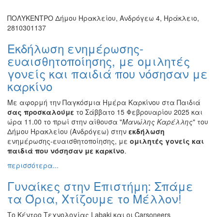
ΠΟΛΥΚΕΝΤΡΟ Δήμου Ηρακλείου, Ανδρόγεω 4, Ηράκλειο,
2810301137
Εκδήλωση ενημέρωσης-
ευαισθητοποίησης, με ομιλητές
γονείς και παιδιά που νόσησαν με
καρκίνο
Με αφορμή την Παγκόσμια Ημέρα Καρκίνου στα Παιδιά
σας προσκαλούμε
το Σάββατο 15 Φεβρουαρίου 2025 και
ώρα 11.00 το πρωί στην αίθουσα "
Μανώλης Καρέλλης
" του
Δήμου Ηρακλείου (Ανδρόγεω) στην
εκδήλωση
ενημέρωσης-ευαισθητοποίησης, με
ομιλητές γονείς και
παιδιά που νόσησαν με καρκίνο
.
περισσότερα...
Γυναίκες στην Επιστήμη: Σπάμε
τα Όρια, Χτίζουμε το Μέλλον!
Το Κέντρο Τεχνολογίας Labaki και οι Carsoneers