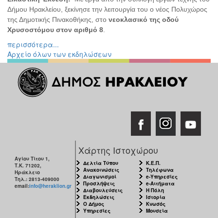
Δήμου Ηρακλείου, ξεκίνησε την λειτουργία του ο νέος Πολυχώρος
της Δημοτικής Πινακοθήκης, στο
νεοκλασικό της οδού
Χρυσοστόμου στον αριθμό 8
.
περισσότερα...
Αρχείο όλων των εκδηλώσεων
Χάρτης Ιστοχώρου
Αγίου Τίτου 1,
Δελτία Τύπου
Κ.Ε.Π.
Τ.Κ. 71202,
Ανακοινώσεις
Τηλέφωνα
Ηράκλειο
Διαγωνισμοί
e-Υπηρεσίες
Τηλ.: 2813-409000
Προσλήψεις
e-Αιτήματα
email:
info@heraklion.gr
Διαβουλεύσεις
Η Πόλη
Εκδηλώσεις
Ιστορία
Ο Δήμος
Κνωσός
Υπηρεσίες
Μουσεία