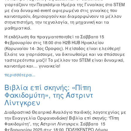
γιορτάζουν την Παγκόσμια Ημέρα της Γυναίκας στο STEM
με ένα δυναμικό event αφιερωμένο στις γυναίκες που
καινοτομούν, δημιουργούν και διαμορφώνουν το μέλλον
στηνεπιστήμη, την τεχνολογία, τη μηχανική και τα
μαθηματικά.
Η εκδήλωση θα πραγματοποιηθεί το Σάββατο 15
Φεβρουαρίου στις 18:00 στο H2B HUB Ηρακλείου
(Κορωναίου 14- 3ος Όροφος). Η είσοδος είναι ελεύθερη!
Ελάτε να γιορτάσουμε, να δικτυωθούμε και να σπάσουμε
ταστερεότυπα μαζί! Το μέλλον του STEM είναι δυναμικό,
καινοτόμο και… γυναικείο!
περισσότερα...
Βιβλία επί σκηνής: «Πίπη
Φακιδομύτη», της Άστριντ
Λίντγκρεν
Διαδραστικό Θεατρικό Αναλόγιο παιδικής λογοτεχνίας με
την Ευαγγελία Ορφανουδάκη! Βιβλία επί σκηνής: “Πίπη
Φακιδομύτη”, της Άστριντ Λίντγκρεν. Σάββατο 15
Φεβρουαρίου 2025 στις 18:00 ΠΟΛΥΚΕΝΤΡΟ Δήμου