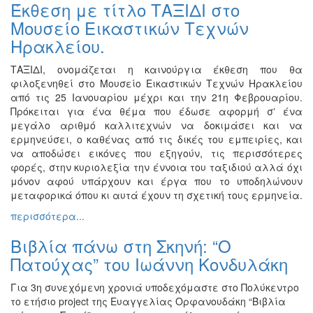
Έκθεση με τίτλο ΤΑΞΙΔΙ στο
Εκθέσεις
Μουσείο Εικαστικών Τεχνών
Εκδηλώσεις
Ηρακλείου.
για
Παιδιά
ΤΑΞΙΔΙ, ονομάζεται η καινούργια έκθεση που θα
φιλοξενηθεί στο Μουσείο Εικαστικών Τεχνών Ηρακλείου
Άλλες
από τις 25 Ιανουαρίου μέχρι και την 21η Φεβρουαρίου.
Εκδηλώσεις
Πρόκειται για ένα θέμα που έδωσε αφορμή σʼ ένα
μεγάλο αριθμό καλλιτεχνών να δοκιμάσει και να
ερμηνεύσει, ο καθένας από τις δικές του εμπειρίες, και
να αποδώσει εικόνες που εξηγούν, τις περισσότερες
Ο
φορές, στην κυριολεξία την έννοια του ταξιδιού αλλά όχι
ΤΟΠΟΣ
μόνον αφού υπάρχουν και έργα που το υποδηλώνουν
ΜΑΣ
μεταφορικά όπου κι αυτά έχουν τη σχετική τους ερμηνεία.
περισσότερα...
Ο
ΔΗΜΟΣ
Βιβλία πάνω στη Σκηνή: “Ο
Πατούχας” του Ιωάννη Κονδυλάκη
ΠΟΛΙΤΙΣΜΟΣ
Για 3η συνεχόμενη χρονιά υποδεχόμαστε στο Πολύκεντρο
ΑΝΘΕΚΤΙΚΗ
το ετήσιο project της Ευαγγελίας Ορφανουδάκη “Βιβλία
ΠΟΛΗ