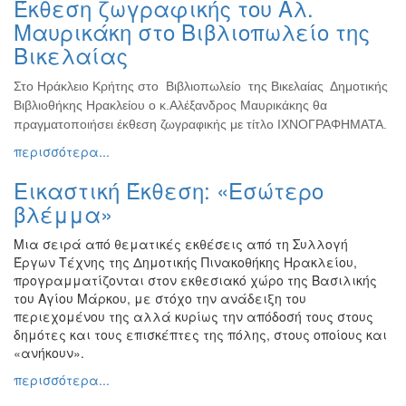
Έκθεση ζωγραφικής του Αλ.
Ζωγραφική
Μαυρικάκη στο Βιβλιοπωλείο της
Φωτογραφία
Βικελαίας
Τραγούδι
Στο Ηράκλειο Κρήτης στο Βιβλιοπωλείο της Βικελαίας Δημοτικής
Μουσική
Βιβλιοθήκης Ηρακλείου ο κ.Αλέξανδρος Μαυρικάκης θα
Κινηματογράφος
πραγματοποιήσει έκθεση ζωγραφικής με τίτλο ΙΧΝΟΓΡΑΦΗΜΑΤΑ.
περισσότερα...
Χορός
Θέατρο
Εικαστική Έκθεση: «Εσώτερο
Παζάρι
βλέμμα»
Ειδών
Μια σειρά από θεματικές εκθέσεις από τη Συλλογή
Συνέδρια
Έργων Τέχνης της Δημοτικής Πινακοθήκης Ηρακλείου,
Ημερίδες
προγραμματίζονται στον εκθεσιακό χώρο της Βασιλικής
-
του Αγίου Μάρκου, με στόχο την ανάδειξη του
Διημερίδες
περιεχομένου της αλλά κυρίως την απόδοσή τους στους
δημότες και τους επισκέπτες της πόλης, στους οποίους και
Σεμινάρια-
«ανήκουν».
Διαλέξεις-
Ομιλίες
περισσότερα...
Διάφορες