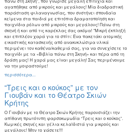
πάνω στη Σκηνή”, που γνώρισε μεγάλη επιτυχία και
αγαπήθηκε από μικρούς και μεγάλους! Μία διαδραστική
παράσταση φιλαναγνωσίας, που συστήνει σπουδαία
κείμενα στα παιδιά με επιτόπια δραματοποίηση και
παιχνίδια ρόλων από μικρούς και μεγάλους! Πάνω στη
σκηνή ή και από τις καρέκλας σας ακόμα! *Μικρή έκπληξή
και επιπλέον χαρά για το σπίτι: Ένα πακετάκι ατομικής
εικαστικής κατασκευής από ανακυκλώσιμα υλικά
περιμένει τον καθένα/καθεμιά σας, για να συνεχίσετε το
παιχνίδι με τα «Βιβλία πάνω στη Σκηνή» και πέρα από τη
δράση μας! Η χαρά μας είναι μεγάλη! Σας περιμένουμε
να την μοιραστούμε!
περισσότερα...
“Τρεις και ο κούκος” με τον
Γιουβάν και το Θέατρο Σκιών
Κρήτης
Ο Γιουβάν με το Θέατρο Σκιών Κρήτης παρουσιάζει την
απίθανη πρωτότυπη φαρσοκωμωδία “Τρεις και ο κούκος”.
Κωμικές σκηνές και γέλια κελαϊδιστά για μικρούς και
μεγάλους! Μην το χάσετε!!!