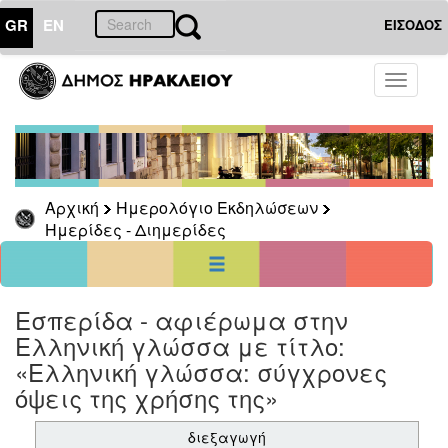
GR
EN
ΕΙΣΟΔΟΣ
01
Αύγουστος
Toggle
2026
navigati
Κυρ
Δευ
Τρι
Τετ
Πεμ
Παρ
Σαβ
1
2
3
4
5
6
7
8
Αρχική
Ημερολόγιο Εκδηλώσεων
9
10
11
12
13
14
15
Ημερίδες - Διημερίδες
16
17
18
19
20
21
22
23
24
25
26
27
28
29
30
31
<<
σήμερα
>>
Εσπερίδα - αφιέρωμα στην
Ελληνική γλώσσα με τίτλο:
ΗΜΕΡΟΛΟΓΙΟ
ΕΚΔΗΛΩΣΕΩΝ
«Ελληνική γλώσσα: σύγχρονες
Ημερίδες
όψεις της χρήσης της»
-
Διημερίδες
διεξαγωγή