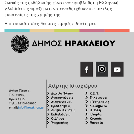
Σκοπός της εκδήλωσης είναι να προβληθεί η Ελληνική
γλώσσα ως πράξη και να αναδειχθούν οι ποικίλες
εκφάνσεις της χρήσης της.
Η παρουσία σας θα μας τιμήσει ιδιαίτερα.
Χάρτης Ιστοχώρου
Αγίου Τίτου 1,
Δελτία Τύπου
Κ.Ε.Π.
Τ.Κ. 71202,
Ανακοινώσεις
Τηλέφωνα
Ηράκλειο
Διαγωνισμοί
e-Υπηρεσίες
Τηλ.: 2813-409000
Προσλήψεις
e-Αιτήματα
email:
info@heraklion.gr
Διαβουλεύσεις
Η Πόλη
Εκδηλώσεις
Ιστορία
Ο Δήμος
Κνωσός
Υπηρεσίες
Μουσεία