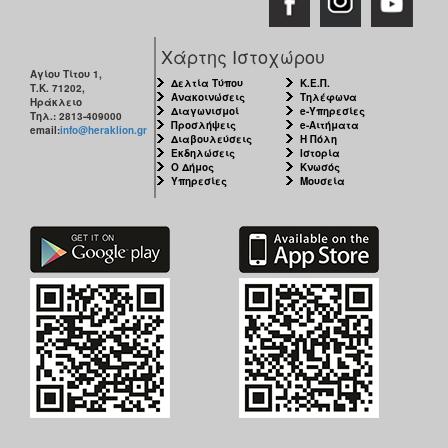
Χάρτης Ιστοχώρου
Αγίου Τίτου 1,
Δελτία Τύπου
Κ.Ε.Π.
Τ.Κ. 71202,
Ανακοινώσεις
Τηλέφωνα
Ηράκλειο
Διαγωνισμοί
e-Υπηρεσίες
Τηλ.: 2813-409000
Προσλήψεις
e-Αιτήματα
email:
info@heraklion.gr
Διαβουλεύσεις
Η Πόλη
Εκδηλώσεις
Ιστορία
Ο Δήμος
Κνωσός
Υπηρεσίες
Μουσεία