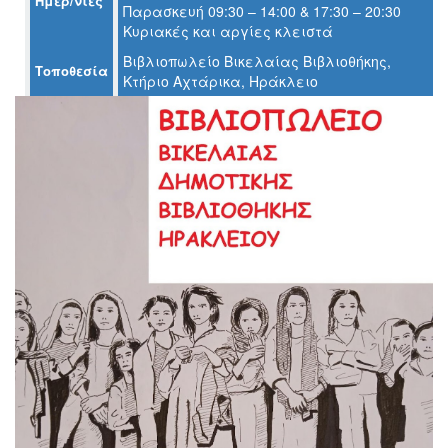
Ημερ/νίες
Παρασκευή 09:30 – 14:00 & 17:30 – 20:30
Ο
Κυριακές και αργίες κλειστά
ΤΟΠΟΣ
ΜΑΣ
Βιβλιοπωλείο Βικελαίας Βιβλιοθήκης,
Τοποθεσία
Κτήριο Αχτάρικα, Ηράκλειο
Ο
ΔΗΜΟΣ
ΠΟΛΙΤΙΣΜΟΣ
ΑΝΘΕΚΤΙΚΗ
ΠΟΛΗ