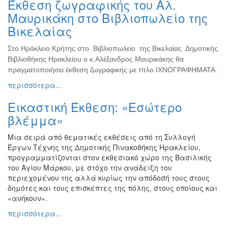
Έκθεση ζωγραφικής του Αλ.
Ζωγραφική
Μαυρικάκη στο Βιβλιοπωλείο της
Φωτογραφία
Βικελαίας
Τραγούδι
Στο Ηράκλειο Κρήτης στο Βιβλιοπωλείο της Βικελαίας Δημοτικής
Μουσική
Βιβλιοθήκης Ηρακλείου ο κ.Αλέξανδρος Μαυρικάκης θα
Κινηματογράφος
πραγματοποιήσει έκθεση ζωγραφικής με τίτλο ΙΧΝΟΓΡΑΦΗΜΑΤΑ.
περισσότερα...
Χορός
Θέατρο
Εικαστική Έκθεση: «Εσώτερο
Παζάρι
βλέμμα»
Ειδών
Μια σειρά από θεματικές εκθέσεις από τη Συλλογή
Συνέδρια
Έργων Τέχνης της Δημοτικής Πινακοθήκης Ηρακλείου,
Ημερίδες
προγραμματίζονται στον εκθεσιακό χώρο της Βασιλικής
-
του Αγίου Μάρκου, με στόχο την ανάδειξη του
Διημερίδες
περιεχομένου της αλλά κυρίως την απόδοσή τους στους
δημότες και τους επισκέπτες της πόλης, στους οποίους και
Σεμινάρια-
«ανήκουν».
Διαλέξεις-
Ομιλίες
περισσότερα...
Διάφορες