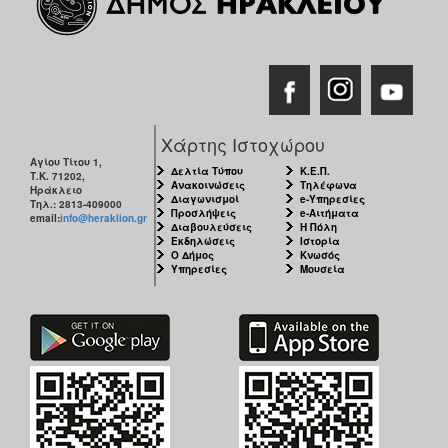
Χάρτης Ιστοχώρου
Αγίου Τίτου 1,
Δελτία Τύπου
Κ.Ε.Π.
Τ.Κ. 71202,
Ανακοινώσεις
Τηλέφωνα
Ηράκλειο
Διαγωνισμοί
e-Υπηρεσίες
Τηλ.: 2813-409000
Προσλήψεις
e-Αιτήματα
email:
info@heraklion.gr
Διαβουλεύσεις
Η Πόλη
Εκδηλώσεις
Ιστορία
Ο Δήμος
Κνωσός
Υπηρεσίες
Μουσεία