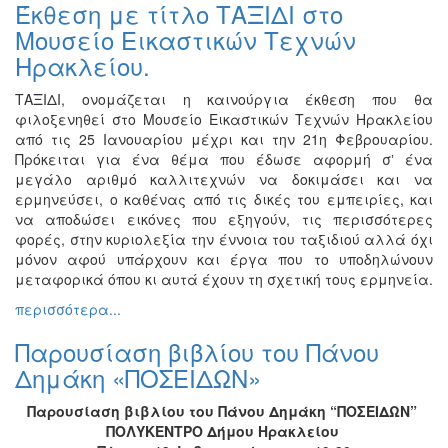
Έκθεση με τίτλο ΤΑΞΙΔΙ στο
Εκθέσεις
Μουσείο Εικαστικών Τεχνών
Εκδηλώσεις
Ηρακλείου.
για
Παιδιά
ΤΑΞΙΔΙ, ονομάζεται η καινούργια έκθεση που θα
φιλοξενηθεί στο Μουσείο Εικαστικών Τεχνών Ηρακλείου
Άλλες
από τις 25 Ιανουαρίου μέχρι και την 21η Φεβρουαρίου.
Εκδηλώσεις
Πρόκειται για ένα θέμα που έδωσε αφορμή σʼ ένα
μεγάλο αριθμό καλλιτεχνών να δοκιμάσει και να
ερμηνεύσει, ο καθένας από τις δικές του εμπειρίες, και
να αποδώσει εικόνες που εξηγούν, τις περισσότερες
Ο
φορές, στην κυριολεξία την έννοια του ταξιδιού αλλά όχι
ΤΟΠΟΣ
μόνον αφού υπάρχουν και έργα που το υποδηλώνουν
ΜΑΣ
μεταφορικά όπου κι αυτά έχουν τη σχετική τους ερμηνεία.
περισσότερα...
Ο
ΔΗΜΟΣ
Παρουσίαση βιβλίου του Πάνου
Δημάκη «ΠΟΣΕΙΔΩΝ»
ΠΟΛΙΤΙΣΜΟΣ
Παρουσίαση βιβλίου του Πάνου Δημάκη “ΠΟΣΕΙΔΩΝ”
ΑΝΘΕΚΤΙΚΗ
ΠΟΛΥΚΕΝΤΡΟ Δήμου Ηρακλείου
ΠΟΛΗ