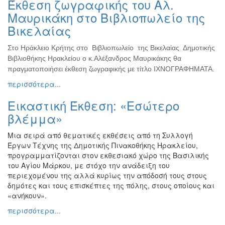
Έκθεση ζωγραφικής του Αλ.
Ζωγραφική
Μαυρικάκη στο Βιβλιοπωλείο της
Φωτογραφία
Βικελαίας
Τραγούδι
Στο Ηράκλειο Κρήτης στο Βιβλιοπωλείο της Βικελαίας Δημοτικής
Μουσική
Βιβλιοθήκης Ηρακλείου ο κ.Αλέξανδρος Μαυρικάκης θα
Κινηματογράφος
πραγματοποιήσει έκθεση ζωγραφικής με τίτλο ΙΧΝΟΓΡΑΦΗΜΑΤΑ.
περισσότερα...
Χορός
Θέατρο
Εικαστική Έκθεση: «Εσώτερο
Παζάρι
βλέμμα»
Ειδών
Μια σειρά από θεματικές εκθέσεις από τη Συλλογή
Συνέδρια
Έργων Τέχνης της Δημοτικής Πινακοθήκης Ηρακλείου,
Ημερίδες
προγραμματίζονται στον εκθεσιακό χώρο της Βασιλικής
-
του Αγίου Μάρκου, με στόχο την ανάδειξη του
Διημερίδες
περιεχομένου της αλλά κυρίως την απόδοσή τους στους
δημότες και τους επισκέπτες της πόλης, στους οποίους και
Σεμινάρια-
«ανήκουν».
Διαλέξεις-
Ομιλίες
περισσότερα...
Διάφορες