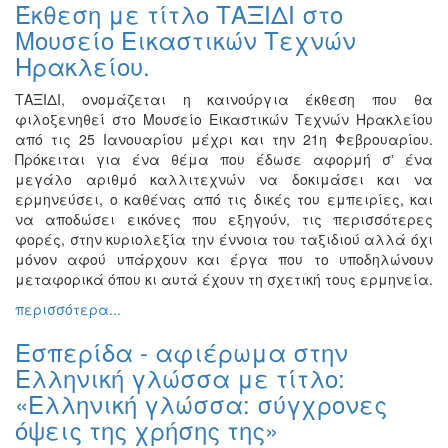
Έκθεση με τίτλο ΤΑΞΙΔΙ στο
Εκθέσεις
Μουσείο Εικαστικών Τεχνών
Εκδηλώσεις
Ηρακλείου.
για
Παιδιά
ΤΑΞΙΔΙ, ονομάζεται η καινούργια έκθεση που θα
φιλοξενηθεί στο Μουσείο Εικαστικών Τεχνών Ηρακλείου
Άλλες
από τις 25 Ιανουαρίου μέχρι και την 21η Φεβρουαρίου.
Εκδηλώσεις
Πρόκειται για ένα θέμα που έδωσε αφορμή σʼ ένα
μεγάλο αριθμό καλλιτεχνών να δοκιμάσει και να
ερμηνεύσει, ο καθένας από τις δικές του εμπειρίες, και
να αποδώσει εικόνες που εξηγούν, τις περισσότερες
Ο
φορές, στην κυριολεξία την έννοια του ταξιδιού αλλά όχι
ΤΟΠΟΣ
μόνον αφού υπάρχουν και έργα που το υποδηλώνουν
ΜΑΣ
μεταφορικά όπου κι αυτά έχουν τη σχετική τους ερμηνεία.
περισσότερα...
Ο
ΔΗΜΟΣ
Εσπερίδα - αφιέρωμα στην
Ελληνική γλώσσα με τίτλο:
ΠΟΛΙΤΙΣΜΟΣ
«Ελληνική γλώσσα: σύγχρονες
ΑΝΘΕΚΤΙΚΗ
όψεις της χρήσης της»
ΠΟΛΗ