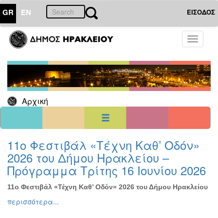
GR
EN
ΕΙΣΟΔΟΣ
10
Φεβρουάριος
Toggle
2025
navigati
Κυρ
Δευ
Τρι
Τετ
Πεμ
Παρ
Σαβ
1
2
3
4
5
6
7
8
Αρχική
9
10
11
12
13
14
15
16
17
18
19
20
21
22
23
24
25
26
27
28
<<
σήμερα
>>
11ο Φεστιβάλ «Τέχνη Καθ’ Οδόν»
2026 του Δήμου Ηρακλείου –
ΗΜΕΡΟΛΟΓΙΟ
ΕΚΔΗΛΩΣΕΩΝ
Πρόγραμμα Τρίτης 16 Ιουνίου 2026
Χριστούγεννα
-
11ο Φεστιβάλ «Τέχνη Καθ’ Οδόν» 2026 του Δήμου Ηρακλείου
Πρωτοχρονιά
περισσότερα...
Βιβλίο