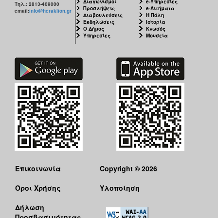
Διαγωνισμοί
e-Υπηρεσίες
Τηλ.: 2813-409000
Προσλήψεις
e-Αιτήματα
email:
info@heraklion.gr
Διαβουλεύσεις
Η Πόλη
Εκδηλώσεις
Ιστορία
Ο Δήμος
Κνωσός
Υπηρεσίες
Μουσεία
Επικοινωνία
Copyright © 2026
Όροι Χρήσης
Υλοποίηση
Δήλωση
Προσβασιμότητας