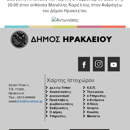
20:05 στην αίθουσα Μανόλης Καρέλλης στην Ανδρόγεω
του Δήμου Ηρακλείου.
Χάρτης Ιστοχώρου
Αγίου Τίτου 1,
Δελτία Τύπου
Κ.Ε.Π.
Τ.Κ. 71202,
Ανακοινώσεις
Τηλέφωνα
Ηράκλειο
Διαγωνισμοί
e-Υπηρεσίες
Τηλ.: 2813-409000
Προσλήψεις
e-Αιτήματα
email:
info@heraklion.gr
Διαβουλεύσεις
Η Πόλη
Εκδηλώσεις
Ιστορία
Ο Δήμος
Κνωσός
Υπηρεσίες
Μουσεία