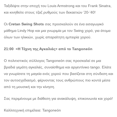
Ταξιδέψτε στην εποχή του Louis Armstrong και του Frank Sinatra,
και κινηθείτε στους τζαζ ρυθμούς των δεκαετιών ’20-’40!
Οι
Cretan Swing Shots
σας προσκαλούν σε ένα εισαγωγικό
μάθημα Lindy Hop και μια γνωριμία με τον Swing χορό, για άτομα
όλων των ηλικιών, χωρίς απαραίτητη εμπειρία χορού.
21:00 «Η Τέχνη της Αγκαλιάς» από το Tangoneón
Ο πολιτιστικός σύλλογος Tangoneón σας προσκαλεί σε μια
βραδιά γεμάτη αγκαλιές, συναίσθημα και αργεντίνικο tango. Ελάτε
να γνωρίσετε τη μαγεία ενός χορού που βασίζεται στη σύνδεση και
τον αυτοσχεδιασμό, φέρνοντας τους ανθρώπους πιο κοντά μέσα
από τη μουσική και την κίνηση.
Σας περιμένουμε με διάθεση για ανακάλυψη, επικοινωνία και χορό!
Καλλιτεχνική επιμέλεια: Tangoneón