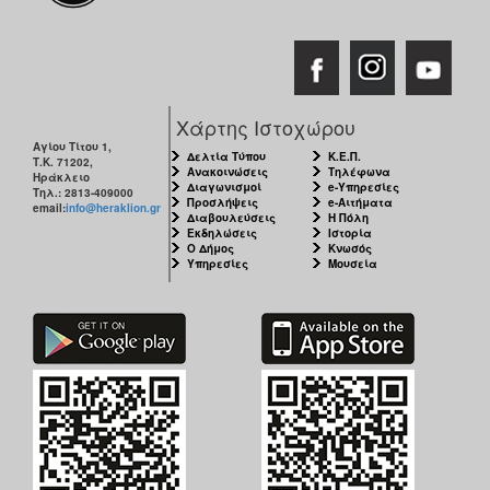
Χάρτης Ιστοχώρου
Αγίου Τίτου 1,
Δελτία Τύπου
Κ.Ε.Π.
Τ.Κ. 71202,
Ανακοινώσεις
Τηλέφωνα
Ηράκλειο
Διαγωνισμοί
e-Υπηρεσίες
Τηλ.: 2813-409000
Προσλήψεις
e-Αιτήματα
email:
info@heraklion.gr
Διαβουλεύσεις
Η Πόλη
Εκδηλώσεις
Ιστορία
Ο Δήμος
Κνωσός
Υπηρεσίες
Μουσεία