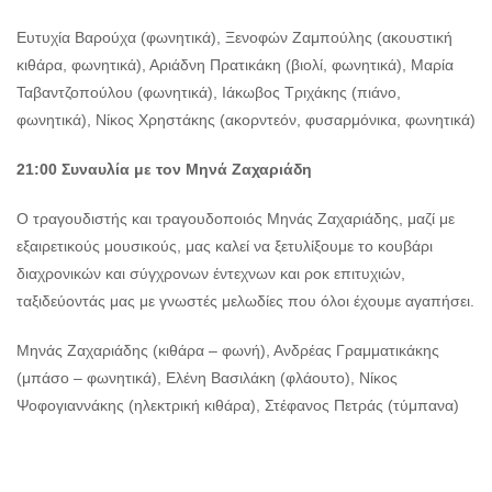
Ευτυχία Βαρούχα (φωνητικά), Ξενοφών Ζαμπούλης (ακουστική
κιθάρα, φωνητικά), Αριάδνη Πρατικάκη (βιολί, φωνητικά), Μαρία
Ταβαντζοπούλου (φωνητικά), Ιάκωβος Τριχάκης (πιάνο,
φωνητικά), Νίκος Χρηστάκης (ακορντεόν, φυσαρμόνικα, φωνητικά)
21:00 Συναυλία με τον Μηνά Ζαχαριάδη
Ο τραγουδιστής και τραγουδοποιός Μηνάς Ζαχαριάδης, μαζί με
εξαιρετικούς μουσικούς, μας καλεί να ξετυλίξουμε το κουβάρι
διαχρονικών και σύγχρονων έντεχνων και ροκ επιτυχιών,
ταξιδεύοντάς μας με γνωστές μελωδίες που όλοι έχουμε αγαπήσει.
Μηνάς Ζαχαριάδης (κιθάρα – φωνή), Ανδρέας Γραμματικάκης
(μπάσο – φωνητικά), Ελένη Βασιλάκη (φλάουτο), Νίκος
Ψοφογιαννάκης (ηλεκτρική κιθάρα), Στέφανος Πετράς (τύμπανα)