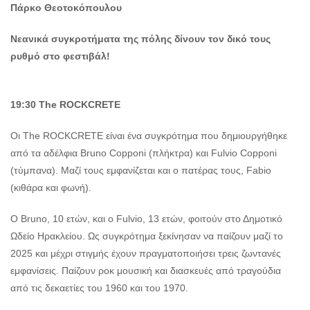
Πάρκο Θεοτοκόπουλου
Νεανικά συγκροτήματα της πόλης δίνουν τον δικό τους
ρυθμό στο φεστιβάλ!
19:30
The
ROCKCRETE
Οι The ROCKCRETE είναι ένα συγκρότημα που δημιουργήθηκε
από τα αδέλφια Bruno Copponi (πλήκτρα) και Fulvio Copponi
(τύμπανα). Μαζί τους εμφανίζεται και ο πατέρας τους, Fabio
(κιθάρα και φωνή).
Ο Bruno, 10 ετών, και ο Fulvio, 13 ετών, φοιτούν στο Δημοτικό
Ωδείο Ηρακλείου. Ως συγκρότημα ξεκίνησαν να παίζουν μαζί το
2025 και μέχρι στιγμής έχουν πραγματοποιήσει τρεις ζωντανές
εμφανίσεις. Παίζουν ροκ μουσική και διασκευές από τραγούδια
από τις δεκαετίες του 1960 και του 1970.