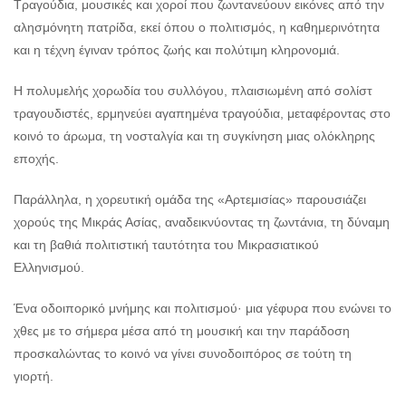
Τραγούδια, μουσικές και χοροί που ζωντανεύουν εικόνες από την
αλησμόνητη πατρίδα, εκεί όπου ο πολιτισμός, η καθημερινότητα
και η τέχνη έγιναν τρόπος ζωής και πολύτιμη κληρονομιά.
Η πολυμελής χορωδία του συλλόγου, πλαισιωμένη από σολίστ
τραγουδιστές, ερμηνεύει αγαπημένα τραγούδια, μεταφέροντας στο
κοινό το άρωμα, τη νοσταλγία και τη συγκίνηση μιας ολόκληρης
εποχής.
Παράλληλα, η χορευτική ομάδα της «Αρτεμισίας» παρουσιάζει
χορούς της Μικράς Ασίας, αναδεικνύοντας τη ζωντάνια, τη δύναμη
και τη βαθιά πολιτιστική ταυτότητα του Μικρασιατικού
Ελληνισμού.
Ένα οδοιπορικό μνήμης και πολιτισμού· μια γέφυρα που ενώνει το
χθες με το σήμερα μέσα από τη μουσική και την παράδοση
προσκαλώντας το κοινό να γίνει συνοδοιπόρος σε τούτη τη
γιορτή.