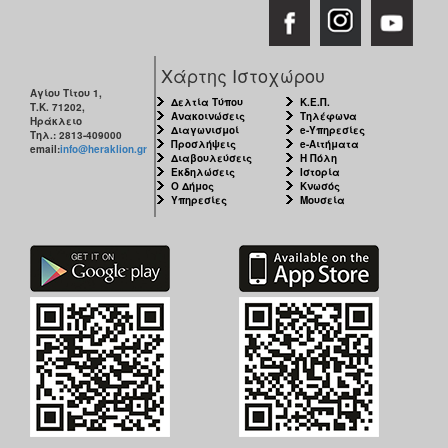
Χάρτης Ιστοχώρου
Αγίου Τίτου 1,
Δελτία Τύπου
Κ.Ε.Π.
Τ.Κ. 71202,
Ανακοινώσεις
Τηλέφωνα
Ηράκλειο
Διαγωνισμοί
e-Υπηρεσίες
Τηλ.: 2813-409000
Προσλήψεις
e-Αιτήματα
email:
info@heraklion.gr
Διαβουλεύσεις
Η Πόλη
Εκδηλώσεις
Ιστορία
Ο Δήμος
Κνωσός
Υπηρεσίες
Μουσεία