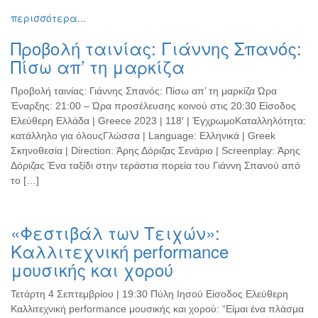
περισσότερα...
Προβολή ταινίας: Γιάννης Σπανός:
Πίσω απ’ τη μαρκίζα
Προβολή ταινίας: Γιάννης Σπανός: Πίσω απ’ τη μαρκίζα Ώρα
Έναρξης: 21:00 – Ώρα προσέλευσης κοινού στις 20:30 Είσοδος
Ελεύθερη Ελλάδα | Greece 2023 | 118′ | ΈγχρωμοΚαταλληλότητα:
κατάλληλο για όλουςΓλώσσα | Language: Ελληνικά | Greek
Σκηνοθεσία | Direction: Άρης Δόριζας Σενάριο | Screenplay: Άρης
Δόριζας Ένα ταξίδι στην τεράστια πορεία του Γιάννη Σπανού από
το […]
«Φεστιβάλ των Τειχών»:
Καλλιτεχνική performance
μουσικής και χορού
Τετάρτη 4 Σεπτεμβρίου | 19:30 Πύλη Ιησού Είσοδος Ελεύθερη
Καλλιτεχνική performance μουσικής και χορού: “Είμαι ένα πλάσμα