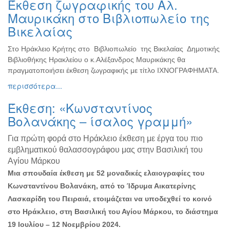
Έκθεση ζωγραφικής του Αλ.
Ζωγραφική
Μαυρικάκη στο Βιβλιοπωλείο της
Φωτογραφία
Βικελαίας
Τραγούδι
Στο Ηράκλειο Κρήτης στο Βιβλιοπωλείο της Βικελαίας Δημοτικής
Μουσική
Βιβλιοθήκης Ηρακλείου ο κ.Αλέξανδρος Μαυρικάκης θα
Κινηματογράφος
πραγματοποιήσει έκθεση ζωγραφικής με τίτλο ΙΧΝΟΓΡΑΦΗΜΑΤΑ.
περισσότερα...
Χορός
Θέατρο
Έκθεση: «Κωνσταντίνος
Παζάρι
Βολανάκης – ίσαλος γραμμή»
Ειδών
Για πρώτη φορά στο Ηράκλειο έκθεση με έργα του πιο
Συνέδρια
εμβληματικού θαλασσογράφου μας στην Βασιλική του
Ημερίδες
Αγίου Μάρκου
-
Μια σπουδαία έκθεση με 52 μοναδικές ελαιογραφίες του
Διημερίδες
Κωνσταντίνου Βολανάκη, από το Ίδρυμα Αικατερίνης
Σεμινάρια-
Λασκαρίδη του Πειραιά, ετοιμάζεται να υποδεχθεί το κοινό
Διαλέξεις-
στο Ηράκλειο, στη Βασιλική του Αγίου Μάρκου, το διάστημα
Ομιλίες
19 Ιουλίου – 12 Νοεμβρίου 2024.
Διάφορες