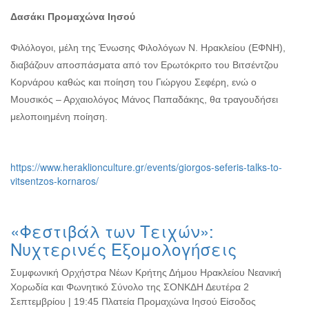
Δασάκι Προμαχώνα Ιησού
Φιλόλογοι, μέλη της Ένωσης Φιλολόγων Ν. Ηρακλείου (ΕΦΝΗ),
διαβάζουν αποσπάσματα από τον Ερωτόκριτο του Βιτσέντζου
Κορνάρου καθώς και ποίηση του Γιώργου Σεφέρη, ενώ ο
Μουσικός – Αρχαιολόγος Μάνος Παπαδάκης, θα τραγουδήσει
μελοποιημένη ποίηση.
https://www.heraklionculture.gr/events/giorgos-seferis-talks-to-
vitsentzos-kornaros/
«Φεστιβάλ των Τειχών»:
Νυχτερινές Εξομολογήσεις
Συμφωνική Ορχήστρα Νέων Κρήτης Δήμου Ηρακλείου Νεανική
Χορωδία και Φωνητικό Σύνολο της ΣΟΝΚΔΗ Δευτέρα 2
Σεπτεμβρίου | 19:45 Πλατεία Προμαχώνα Ιησού Είσοδος