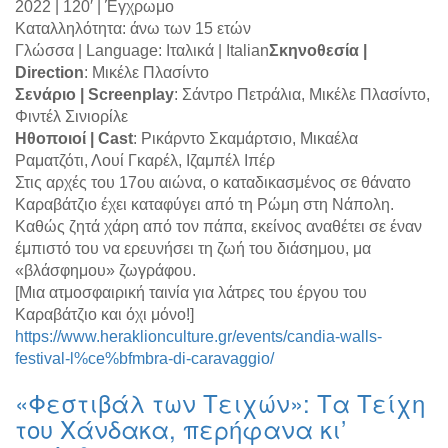
2022 | 120′ | Έγχρωμο
Καταλληλότητα: άνω των 15 ετών
Γλώσσα | Language: Ιταλικά | Italian
Σκηνοθεσία |
Direction
: Μικέλε Πλασίντο
Σενάριο | Screenplay
: Σάντρο Πετράλια, Μικέλε Πλασίντο,
Φιντέλ Σινιορίλε
Ηθοποιοί | Cast
: Ρικάρντο Σκαμάρτσιο, Μικαέλα
Ραματζότι, Λουί Γκαρέλ, Ιζαμπέλ Ιπέρ
Στις αρχές του 17ου αιώνα, ο καταδικασμένος σε θάνατο
Καραβάτζιο έχει καταφύγει από τη Ρώμη στη Νάπολη.
Καθώς ζητά χάρη από τον πάπα, εκείνος αναθέτει σε έναν
έμπιστό του να ερευνήσει τη ζωή του διάσημου, μα
«βλάσφημου» ζωγράφου.
[Μια ατμοσφαιρική ταινία για λάτρες του έργου του
Καραβάτζιο και όχι μόνο!]
https://www.heraklionculture.gr/events/candia-walls-
festival-l%ce%bfmbra-di-caravaggio/
«Φεστιβάλ των Τειχών»: Τα Τείχη
του Χάνδακα, περήφανα κι’