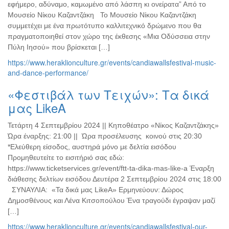
εφήμερο, αδύναμο, καμωμένο από λάσπη κι ονείρατα” Από το
Μουσείο Νίκου Καζαντζάκη Το Μουσείο Νίκου Καζαντζάκη
συμμετέχει με ένα πρωτότυπο καλλιτεχνικό δρώμενο που θα
πραγματοποιηθεί στον χώρο της έκθεσης «Μια Οδύσσεια στην
Πύλη Ιησού» που βρίσκεται […]
https://www.heraklionculture.gr/events/candiawallsfestival-music-
and-dance-performance/
«Φεστιβάλ των Τειχών»: Τα δικά
μας LikeΑ
Τετάρτη 4 Σεπτεμβρίου 2024 || Κηποθέατρο «Νίκος Καζαντζάκης»
Ώρα έναρξης: 21:00 || Ώρα προσέλευσης κοινού στις 20:30
*Ελεύθερη είσοδος, αυστηρά μόνο με δελτία εισόδου
Προμηθευτείτε το εισιτήριό σας εδώ:
https://www.ticketservices.gr/event/ftt-ta-dika-mas-like-a Έναρξη
διάθεσης δελτίων εισόδου Δευτέρα 2 Σεπτεμβρίου 2024 στις 18:00
ΣΥΝΑΥΛΙΑ: «Τα δικά μας LikeΑ» Ερμηνεύουν: Δώρος
Δημοσθένους και Λένα Κιτσοπούλου Ένα τραγούδι έγραψαν μαζί
[…]
https://www.heraklionculture.gr/events/candiawallsfestival-our-