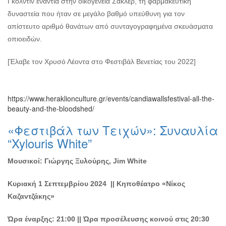
Γκόλντιν ενάντια στην οικογένεια Σάκλερ, τη φαρμακευτική
δυναστεία που ήταν σε μεγάλο βαθμό υπεύθυνη για τον
απίστευτο αριθμό θανάτων από συνταγογραφημένα σκευάσματα
οπιοειδών.
[Έλαβε τον Χρυσό Λέοντα στο Φεστιβάλ Βενετίας του 2022]
https://www.heraklionculture.gr/events/candiawallsfestival-all-the-
beauty-and-the-bloodshed/
«Φεστιβάλ των Τειχών»: Συναυλία
“Xylouris White”
Μουσικοί: Γιώργης Ξυλούρης, Jim White
Κυριακή 1 Σεπτεμβρίου 2024 ||
Κηποθέατρο «Νίκος
Καζαντζάκης»
Ώρα έναρξης: 21:00 || Ώρα προσέλευσης κοινού στις 20:30