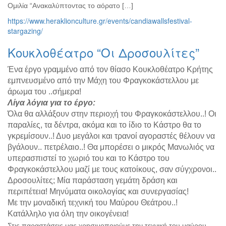
Ομιλία “Ανακαλύπτοντας το αόρατο […]
https://www.heraklionculture.gr/events/candiawallsfestival-
stargazing/
Κουκλοθέατρο “Οι Δροσουλίτες”
Ένα έργο γραμμένο από τον θίασο Κουκλοθέατρο Κρήτης
εμπνευσμένο από την Μάχη του Φραγκοκάστελλου με
άρωμα του ..σήμερα!
Λίγα λόγια για το έργο:
Όλα θα αλλάξουν στην περιοχή του Φραγκοκάστελλου..! Οι
παραλίες, τα δέντρα, ακόμα και το ίδιο το Κάστρο θα το
γκρεμίσουν..! Δυο μεγάλοι και τρανοί αγοραστές θέλουν να
βγάλουν.. πετρέλαιο..! Θα μπορέσει ο μικρός Μανωλιός να
υπερασπιστεί το χωριό του και το Κάστρο του
Φραγκοκάστελλου μαζί με τους κατοίκους, σαν σύγχρονοι..
Δροσουλίτες; Μία παράσταση γεμάτη δράση και
περιπέτεια! Μηνύματα οικολογίας και συνεργασίας!
Με την μοναδική τεχνική του Μαύρου Θεάτρου..!
Κατάλληλο για όλη την οικογένεια!
Στις παραστάσεις μας χρησιμοποιούμε την τεχνική του μαύρου