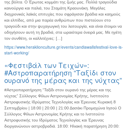
της βόλτα. Ο Έρωτας κομμάτι της ζωής μας. Πολλά τραγούδια
καινούργια και παλιά, του Σταμάτη Κραουνάκη. Μεγάλες
διαχρονικές λαϊκές επιτυχίες που σφράγισαν βράδια και καημούς
και ελπίδες, από μια παρέα ανθρώπων που πιστεύουν στο
τραγούδι και στην ψυχαγωγική του λειτουργία, και είναι έτοιμοι να
οδηγήσουν αυτή τη βραδιά, στα ωραιότερα όνειρά μας. Με ηγέτη
τον συνθέτη, οι καλλιτέχνες: […]
https://www.heraklionculture.gr/events/candiawallsfestival-love-is-
start-working/
«Φεστιβάλ των Τειχών»:
#Αστροπαρατήρηση “Ταξίδι στον
ουρανό της μέρας και της νύχτας”
#Αστροπαρατήρηση “Ταξίδι στον ουρανό της μέρας και της
νύχτας” Σύλλογος Φίλων Αστρονομίας Κρήτης, Ινστιτούτο
Αστροφυσικής Ιδρύματος Τεχνολογίας και Έρευνας Κυριακή 8
Σεπτεμβρίου | 18:00 | 20:00 | 21:00 Δασάκι Προμαχώνα Ιησού Ο
Σύλλογος Φίλων Αστρονομίας Κρήτης και το Ινστιτούτο
Αστροφυσικής του Ιδρύματος Τεχνολογίας και Έρευνας
διοργανώνουν αστροβραδιά. 18:00: Ηλιακή παρατήρηση 20:00: