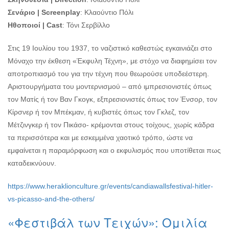
Σενάριο | Screenplay
: Κλαούντιο Πόλι
Ηθοποιοί | Cast
: Τόνι Σερβίλλο
Στις 19 Ιουλίου του 1937, το ναζιστικό καθεστώς εγκαινιάζει στο
Μόναχο την έκθεση «Έκφυλη Τέχνη», με στόχο να διαφημίσει τον
αποτροπιασμό του για την τέχνη που θεωρούσε υποδεέστερη.
Αριστουργήματα του μοντερνισμού – από ιμπρεσιονιστές όπως
τον Ματίς ή τον Βαν Γκογκ, εξπρεσιονιστές όπως τον Ένσορ, τον
Κίρσνερ ή τον Μπέκμαν, ή κυβιστές όπως τον Γκλεζ, τον
Μέτζινγκερ ή τον Πικάσο- κρέμονται στους τοίχους, χωρίς κάδρα
τα περισσότερα και με εσκεμμένα χαοτικό τρόπο, ώστε να
εμφαίνεται η παραμόρφωση και ο εκφυλισμός που υποτίθεται πως
καταδεικνύουν.
https://www.heraklionculture.gr/events/candiawallsfestival-hitler-
vs-picasso-and-the-others/
«Φεστιβάλ των Τειχών»: Ομιλία