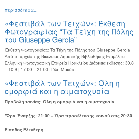
Εκθέσεις
περισσότερα...
Εκδηλώσεις
«Φεστιβάλ των Τειχών»: Έκθεση
για
Παιδιά
Φωτογραφίας “Τα Τείχη της Πόλης
του Giuseppe Gerola”
Άλλες
Εκδηλώσεις
Έκθεση Φωτογραφίας: Τα Τείχη της Πόλης του Giuseppe Gerola
Από το αρχείο της Βικελαίας Δημοτικής Βιβλιοθήκης Επιμέλεια:
Ελληνική Φωτογραφική Εταιρεία Ηρακλείου Διάρκεια έκθεσης: 30.8
– 10.9 | 17:00 – 21:00 Πύλη Μακάσι
Ο
ΤΟΠΟΣ
«Φεστιβάλ των Τειχών»: Όλη η
ΜΑΣ
ομορφιά και η αιματοχυσία
Ο
ΔΗΜΟΣ
Προβολή ταινίας: Όλη η ομορφιά και η αιματοχυσία
ΠΟΛΙΤΙΣΜΟΣ
*Ώρα Έναρξης: 21:00 –
Ώρα προσέλευσης κοινού στις 20:30
ΑΝΘΕΚΤΙΚΗ
Είσοδος Ελεύθερη
ΠΟΛΗ