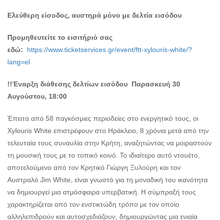
Ελεύθερη είσοδος, αυστηρά μόνο με δελτία εισόδου
Προμηθευτείτε το εισιτήριό σας
εδώ:
https://www.ticketservices.gr/event/ftt-xylouris-white/?
lang=el
!!Έναρξη διάθεσης δελτίων εισόδου Παρασκευή 30
Αυγούστου, 18:00
Έπειτα από 58 παγκόσμιες περιοδείες στο ενεργητικό τους, οι
Xylouris White επιστρέφουν στο Ηράκλειο, 8 χρόνια μετά από την
τελευταία τους συναυλία στην Κρήτη, αναζητώντας να μοιραστούν
τη μουσική τους με το τοπικό κοινό. Το ιδιαίτερο αυτό ντουέτο,
αποτελούμενο από τον Κρητικό Γιώργη Ξυλούρη και τον
Αυστραλό Jim White, είναι γνωστό για τη μοναδική του ικανότητα
να δημιουργεί μια ατμόσφαιρα υπερβατική. Η σύμπραξή τους
χαρακτηρίζεται από τον ενστικτώδη τρόπο με τον οποίο
αλληλεπιδρούν και αυτοσχεδιάζουν, δημιουργώντας μια ενιαία