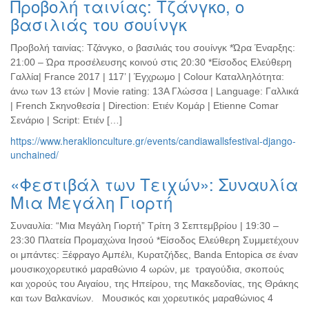
Προβολή ταινίας: Τζάνγκο, ο
βασιλιάς του σουίνγκ
Προβολή ταινίας: Τζάνγκο, ο βασιλιάς του σουίνγκ *Ώρα Έναρξης:
21:00 – Ώρα προσέλευσης κοινού στις 20:30 *Είσοδος Ελεύθερη
Γαλλία| France 2017 | 117’ | Έγχρωμο | Colour Καταλληλότητα:
άνω των 13 ετών | Movie rating: 13A Γλώσσα | Language: Γαλλικά
| French Σκηνοθεσία | Direction: Ετιέν Κομάρ | Etienne Comar
Σενάριο | Script: Ετιέν […]
https://www.heraklionculture.gr/events/candiawallsfestival-django-
unchained/
«Φεστιβάλ των Τειχών»: Συναυλία
Μια Μεγάλη Γιορτή
Συναυλία: “Μια Μεγάλη Γιορτή” Τρίτη 3 Σεπτεμβρίου | 19:30 –
23:30 Πλατεία Προμαχώνα Ιησού *Είσοδος Ελεύθερη Συμμετέχουν
οι μπάντες: Ξέφραγο Αμπέλι, Κυρατζήδες, Banda Entopica σε έναν
μουσικοχορευτικό μαραθώνιο 4 ωρών, με τραγούδια, σκοπούς
και χορούς του Αιγαίου, της Ηπείρου, της Μακεδονίας, της Θράκης
και των Βαλκανίων. Μουσικός και χορευτικός μαραθώνιος 4