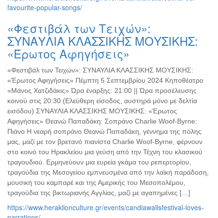
favourite-popular-songs/
«Φεστιβάλ των Τειχών»:
ΣΥΝΑΥΛΙΑ ΚΛΑΣΣΙΚΗΣ ΜΟΥΣΙΚΗΣ:
«Έρωτος Αφηγήσεις»
«Φεστιβάλ των Τειχών»: ΣΥΝΑΥΛΙΑ ΚΛΑΣΣΙΚΗΣ ΜΟΥΣΙΚΗΣ:
«Έρωτος Αφηγήσεις» Πέμπτη 5 Σεπτεμβρίου 2024 Κηποθέατρο
«Μάνος Χατζιδάκις» Ώρα έναρξης: 21:00 || Ώρα προσέλευσης
κοινού στις 20:30 (Ελεύθερη είσοδος, αυστηρά μόνο με δελτία
εισόδου) ΣΥΝΑΥΛΙΑ ΚΛΑΣΣΙΚΗΣ ΜΟΥΣΙΚΗΣ: «Έρωτος
Αφηγήσεις» Θεανώ Παπαδάκη: Σοπράνο Charlie Woof-Byrne:
Πιάνο Η νεαρή σοπράνο Θεανώ Παπαδάκη, γέννημα της πόλης
μας, μαζί με τον βρετανό πιανίστα Charlie Woof-Byrne, φέρνουν
στο κοινό του Ηρακλείου μια γεύση από την Τέχνη του κλασικού
τραγουδιού. Ερμηνεύουν μια ευρεία γκάμα του ρεπερτορίου,
τραγούδια της Μεσογείου εμπνευσμένα από την λαϊκή παράδοση,
μουσική του καμπαρέ και της Αμερικής του Μεσοπολέμου,
τραγούδια της βικτωριανής Αγγλίας, μαζί με αγαπημένες […]
https://www.heraklionculture.gr/events/candiawallsfestival-loves-
narrations/