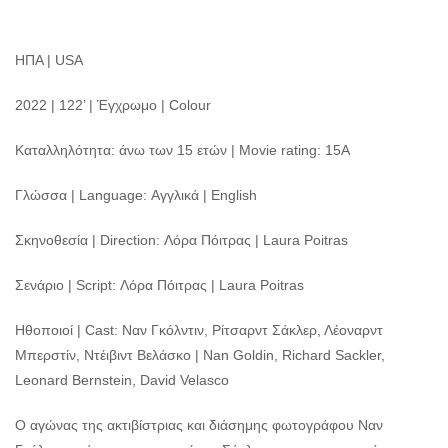
HΠΑ | USA
2022 | 122’ | Έγχρωμο | Colour
Καταλληλότητα: άνω των 15 ετών | Movie rating: 15A
Γλώσσα | Language: Αγγλικά | English
Σκηνοθεσία | Direction: Λόρα Πόιτρας | Laura Poitras
Σενάριο | Script: Λόρα Πόιτρας | Laura Poitras
Ηθοποιοί | Cast: Ναν Γκόλντιν, Ρίτσαρντ Σάκλερ, Λέοναρντ
Μπερστίν, Ντέιβιντ Βελάσκο | Nan Goldin, Richard Sackler,
Leonard Bernstein, David Velasco
Ο αγώνας της ακτιβίστριας και διάσημης φωτογράφου Ναν