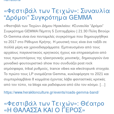
«Φεστιβάλ των Τειχών»: Συναυλία
“Δρόμοι” Συγκρότημα GEMMA
«Φεστιβάλ των Τειχών» Δήμου Ηρακλείου: #Συναυλία “Δρόμοι”
Συγκρότημα GEMMA Πέμπτη 5 Σεπτεμβρίου | 21:30 Πύλη Βιτούρι
Οι Gemma είναι ένα πενταμελές συγκρότημα που δημιουργήθηκε
το 2017 στο Ρέθυμνο Κρήτης. Η μουσική τους είναι ένα ταξίδι σε
πολλά μέρη και χρονοδιαγράμματα. Εμπνευσμένοι από τους
αρχαίους παγανιστικούς κρητικούς ήχους και επηρεασμένοι από
τους πρωτοπόρους της ηλεκτρονικής μουσικής, δημιουργούν ένα
μοναδικό φουτουριστικό show που συνδυάζει post rock
ατμόσφαιρα, tribal ρυθμούς, trance vibes και electropunk στοιχεία.
Το πρώτο τους LP ονομάζεται Gemma, κυκλοφόρησε το 2021 και
συμπεριλαμβάνει 8 κομμάτια έχοντας λάβει φανταστικές κριτικές
από τον τύπο, τα blogs και ραδιόφωνα από όλο τον κόσμο. […]
https://www.heraklionculture.gr/events/roads-gemma-band/
«Φεστιβάλ των Τειχών»: Θέατρο
«Η ΘΑΛΑΣΣΑ ΚΑΙ Ο ΓΕΡΟΣ»