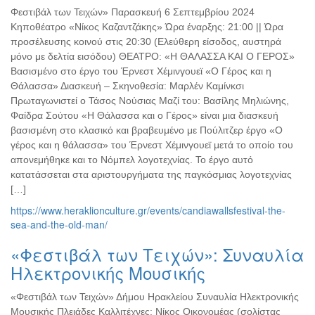
Φεστιβάλ των Τειχών» Παρασκευή 6 Σεπτεμβρίου 2024
Κηποθέατρο «Νίκος Καζαντζάκης» Ώρα έναρξης: 21:00 || Ώρα
προσέλευσης κοινού στις 20:30 (Ελεύθερη είσοδος, αυστηρά
μόνο με δελτία εισόδου) ΘΕΑΤΡΟ: «Η ΘΑΛΑΣΣΑ ΚΑΙ Ο ΓΕΡΟΣ»
Βασισμένο στο έργο του Έρνεστ Χέμινγουεϊ «Ο Γέρος και η
Θάλασσα» Διασκευή – Σκηνοθεσία: Μαρλέν Καμίνκσι
Πρωταγωνιστεί ο Τάσος Νούσιας Μαζί του: Βασίλης Μηλιώνης,
Φαίδρα Σούτου «Η Θάλασσα και ο Γέρος» είναι μια διασκευή
βασισμένη στο κλασικό και βραβευμένο με Πούλιτζερ έργο «Ο
γέρος και η θάλασσα» του Έρνεστ Χέμινγουεϊ μετά το οποίο του
απονεμήθηκε και το Νόμπελ λογοτεχνίας. Το έργο αυτό
κατατάσσεται στα αριστουργήματα της παγκόσμιας λογοτεχνίας
[…]
https://www.heraklionculture.gr/events/candiawallsfestival-the-
sea-and-the-old-man/
«Φεστιβάλ των Τειχών»: Συναυλία
Ηλεκτρονικής Μουσικής
«Φεστιβάλ των Τειχών» Δήμου Ηρακλείου Συναυλία Ηλεκτρονικής
Μουσικής Πλειάδες Καλλιτέχνες: Νίκος Οικονομέας (σολίστας