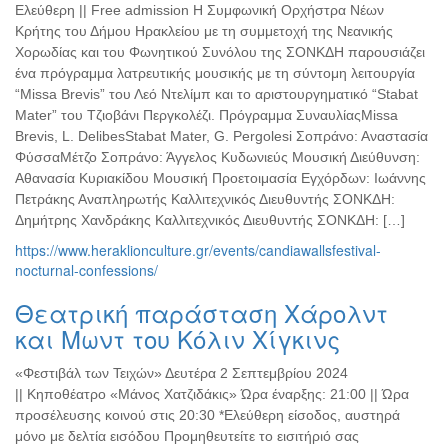
Ελεύθερη || Free admission Η Συμφωνική Ορχήστρα Νέων
Κρήτης του Δήμου Ηρακλείου με τη συμμετοχή της Νεανικής
Χορωδίας και του Φωνητικού Συνόλου της ΣΟΝΚΔΗ παρουσιάζει
ένα πρόγραμμα λατρευτικής μουσικής με τη σύντομη λειτουργία
“Missa Brevis” του Λεό Ντελίμπ και το αριστουργηματικό “Stabat
Mater” του Τζιοβάνι Περγκολέζι. Πρόγραμμα ΣυναυλίαςMissa
Brevis, L. DelibesStabat Mater, G. Pergolesi Σοπράνο: Αναστασία
ΦύσσαΜέτζο Σοπράνο: Άγγελος Κυδωνιεύς Μουσική Διεύθυνση:
Αθανασία Κυριακίδου Μουσική Προετοιμασία Εγχόρδων: Ιωάννης
Πετράκης Αναπληρωτής Καλλιτεχνικός Διευθυντής ΣΟΝΚΔΗ:
Δημήτρης Χανδράκης Καλλιτεχνικός Διευθυντής ΣΟΝΚΔΗ: […]
https://www.heraklionculture.gr/events/candiawallsfestival-
nocturnal-confessions/
Θεατρική παράσταση Χάρολντ
και Μωντ του Κόλιν Χίγκινς
«Φεστιβάλ των Τειχών» Δευτέρα 2 Σεπτεμβρίου 2024
|| Κηποθέατρο «Μάνος Χατζιδάκις» Ώρα έναρξης: 21:00 || Ώρα
προσέλευσης κοινού στις 20:30 *Ελεύθερη είσοδος, αυστηρά
μόνο με δελτία εισόδου Προμηθευτείτε το εισιτήριό σας