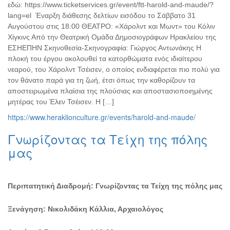
εδώ: https://www.ticketservices.gr/event/ftt-harold-and-maude/?
lang=el Έναρξη διάθεσης δελτίων εισόδου το Σάββατο 31
Αυγούστου στις 18:00 ΘΕΑΤΡΟ: «Χάρολντ και Μωντ» του Κόλιν
Χίγκινς Από την Θεατρική Ομάδα Δημοσιογράφων Ηρακλείου της
ΕΣΗΕΠΗΝ Σκηνοθεσία-Σκηνογραφία: Γιώργος Αντωνάκης Η
πλοκή του έργου ακολουθεί τα κατορθώματα ενός ιδιαίτερου
νεαρού, του Χάρολντ Τσέισεν, ο οποίος ενδιαφέρεται πιο πολύ για
τον θάνατο παρά για τη ζωή, έτσι όπως την καθορίζουν τα
αποστειρωμένα πλαίσια της πλούσιας και αποστασιοποιημένης
μητέρας του Έλεν Τσέισεν. Η […]
https://www.heraklionculture.gr/events/harold-and-maude/
Γνωρίζοντας τα Τείχη της πόλης
μας
Περιπατητική Διαδρομή: Γνωρίζοντας τα Τείχη της πόλης μας
Ξενάγηση: Νικολιδάκη Κάλλια, Αρχαιολόγος