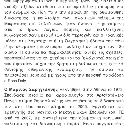
που κυβέρνησαν το Ιράν, ο περσικός (ιρανικός) πολιτισμός
υπήρξε εξίσου σταθερά μια αποφασιστική επιρροή για
τον οθωμανικό. Ήδη πριν την εμφάνιση της οθωμανικής
δυναστείας, η κουλτούρα των ισλαμικών πόλεων της
Μικρασίας επί Σελτζούκων ήταν έντονα επηρεασμένη
από το Ιράν. Λόγιοι, ποιητές και καλλιτέχνες
κυκλοφορούσαν μεταξύ των δύο περιοχών και οι ιρανικές
μόδες στη λογοτεχνία ή τη ζωγραφική έδιναν τον τόνο
στην οθωμανική κουλτούρα τουλάχιστον μέχρι τον 18ο
αιώνα. Η ομιλία θα παρακολουθήσει αυτές τις σχέσεις,
προσπαθώντας να ανιχνεύσει και τα (ελάχιστα) στοιχεία
που έφτασαν μέχρι την Κρήτη στη διάρκεια της σχετικά
σύντομης οθωμανικής κυριαρχίας. Την ομιλία θα
πλαισιώσει μουσικά με ήχους από την περσική παράδοση
ο Ross Daly.
Ο Μαρίνος Σαρηγιάννης
γεννήθηκε στην Αθήνα το 1973.
Σπούδασε ιστορία και αρχαιολογία στο Αριστοτέλειο
Πανεπιστήμιο Θεσσαλονίκης και απέκτησε το διδακτορικό
του στο ίδιο πανεπιστήμιο το 2005. Εργάζεται ως
ερευνητής στο Ινστιτούτο Μεσογειακών Σπουδών του ΙΤΕ
από το 2007, με αντικείμενο την οθωμανική κοινωνική,
πολιτισμική και διανοητική ιστορία. Είναι συγγραφέας