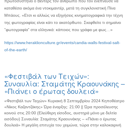
πρωτοσυστήνει ο Βέντερς τον άνθρωπο που τον ενέπνευσε να
καταθέσει ακόμα ένα ντοκιμαντέρ, μετά τη συγκλονιστική Πίνα
Μπάους. «Ετσι κι αλλιώς να εξηγήσεις κινηματογραφικά την τέχνη
της φωτογραφίας είναι κάτι το ακατόρθωτο. Σκεφθείτε τι σημαίνει
”φωτογραφία” στα ελληνικά: κάποιος που γράφει με φως…»
https://www.heraklionculture.gr/events/candia-walls-festival-salt-
of-the-earth/
«Φεστιβάλ των Τειχών»:
Συναυλία: Σταμάτης Κραουνάκης –
«Πιάνει ο έρωτας δουλειά»
«Φεστιβάλ των Τειχών» Κυριακή 8 Σεπτεμβρίου 2024 Κηποθέατρο
«Νίκος Καζαντζάκης» Ώρα έναρξης: 21:00 || Ώρα προσέλευσης
κοινού στις 20:00 (Ελεύθερη είσοδος, αυστηρά μόνο με δελτία
εισόδου) Συναυλία: Σταμάτης Κραουνάκης – «Πιάνει ο έρωτας
δουλειά» Η μεγάλη επιτυχία του χειμώνα, τώρα στην καλοκαιρινή