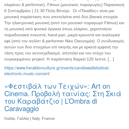
κλαρίνου & performer), Filmus (μουσικός παραγωγός) Παρασκευή
6 Σεπτεμβρίου | 21:30 Πύλη Βιτούρι Οι «Πλειάδες» είναι μια
μουσική παράσταση που αποτελείται από δύο βασικά στοιχεία.
Την ηλεκτρονική μουσική (από τον μουσικό παραγωγό Filmus) και
τη μουσική από φυσικά όργανα όπως κλαρίνο, χειροποίητα
παραδοσιακά πνευστά, hand-pan, μικρά κρουστά και αναλογικά
εφέ (από τον σολίστ & performer Νίκο Οικονομέα). Ο συνδυασμός
αυτών των δύο στοιχείων επί σκηνής και με αρκετά εμφανή την
τάση προς τον αυτοσχεδιασμό, αποτελεί και τον στόχο του
συγκεκριμένου project. Η παράσταση διαρκεί 120 λεπτά. […]
https://www.heraklionculture.gr/events/candiawallsfestival-
electronic-music-concert/
«Φεστιβάλ των Τειχών»: Art on
Cinema. Προβολή ταινίας: Στη Σκιά
του Καραβάτζιο | L’Οmbra di
Caravaggio
Ιταλία, Γαλλία | Italy, France