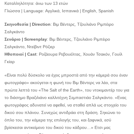
Καταλληλότητα: άνω των 13 ετών
Γλώσσα | Language: Αγγλικά, Ισπανικά | English, Spanish
Σκηνοθεσία | Direction
: Βιμ Βέντερς, Τζουλιάνο Ριμπέιρο
Σαλγκάντο
Σενάριο | Screenplay
: Βιμ Βέντερς, Τζουλιάνο Ριμπέιρο
Σαλγκάντο, Ντείβιντ Ρόζιερ
Ηθοποιοί | Cast
: Ροζάουρα Ρεβουέλτας, Χουάν Τσακόν, Γουίλ
Γκίαρ
«Είναι πολύ δύσκολο να έχεις μπροστά από την κάμερά σου έναν
φωτογράφο» ακούγεται η φωνή του Βιμ Βέντερς να λέει, στα
πρώτα λεπτά του «The Salt of the Earth», του ντοκιμαντέρ του για
το διάσημο Βραζιλιάνο καλλιτέχνη Σεμπαστιάο Σαλγκάντο. «Ενας
φωτογράφος αδυνατεί να αφεθεί, να σταθεί απλά ως στοιχείο του
δικού σου πλάνου. Συνεχώς αντιδράει στη δράση. Σηκώνει το
όπλο του, την κάμερα της επιλογής του, και ξαφνικά, εσύ
βρίσκεσαι αντικείμενο του δικού του κάδρου…» Ετσι μας