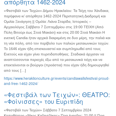
απόρθητα 1462-2024
«Φεστιβάλ των Τειχών» Δήμου Ηρακλείου: Τα Τείχη του Χάνδακα,
περήφανα κι’ απόρθητα 1462-2024 Περιπατητική Διαδρομή και
Ομιλία Ξενάγηση || Ομιλία: Λιάνα Σταρίδα, Ιστορικός –
Αρχαιολόγος Σάββατο 7 Σεπτεμβρίου στις 19:00 ΤΕΙΧΗ (Από
Πύλη Βιτούρι έως Στοά Μακάσι) και στις 20:00 Στοά Μακάσι Η
ενετική Candia ήταν αρχικά διαιρεμένη σε δυο μέρη, την παλιά και
τη νέα πόλη, από τον περίβολο των παλιών μεσαιωνικών τειχών.
Το 1646 είχαν ήδη επισκευαστεί και συμπληρωθεί από τους
Ενετούς και είχαν γίνει πυριτιδαποθήκες. Σταδιακά άρχισαν να
αναπτύσσονται περιοχές έξω από τα μεσαιωνικά τείχη και να
επεκτείνονται οι βούργοι (προάστια) που είχαν ήδη δημιουργηθεί
από τους […]
https://www.heraklionculture.gr/events/candiawallsfestival-proud-
and-free-1462-2024/
«Φεστιβάλ των Τειχών»: ΘΕΑΤΡΟ:
«Φοίνισσες» του Ευριπίδη
«Φεστιβάλ των Τειχών» Σάββατο 7 Σεπτεμβρίου 2024
Κηποθέατρο «Νίκος Καζαντζάκης» Ώρα έναρξης: 21:00 || Ώρα