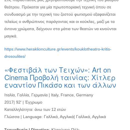
θεάτρου. Πρόκειται για μία πρωτοποριακή τεχνική όπου σε
συνδυασμό με την τεχνική του ζεστού φωτισμού εξαφανίζεται
τελείως ο ανθρώπινος παράγοντας και οι κούκλες, μαζί με τα
έντονα χρώματα, δείχνουν στα μάτια των θεατών να κινούνται
μαγικά.
https://www.heraklionculture.gr/events/kouklotheatro-kritis-
drosoulites/
«Φεστιβάλ των Τειχών»: Art on
Cinema Προβολή ταινίας: Χίτλερ
εναντίον Πικάσο και των άλλων
Ιταλία, Γαλλία, Γερμανία | Italy, France, Germany
2017| 92′ | Έγχρωμο
Καταλληλότητα: άνω των 12 ετών
Γλώσσα | Language: Γαλλικά, Αγγλικά| Γαλλικά, Αγγλικά
Σκηνοθεσία | Direction
: Κλαούντιο Πόλι