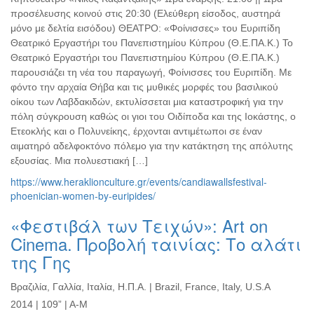
προσέλευσης κοινού στις 20:30 (Ελεύθερη είσοδος, αυστηρά
μόνο με δελτία εισόδου) ΘΕΑΤΡΟ: «Φοίνισσες» του Ευριπίδη
Θεατρικό Εργαστήρι του Πανεπιστημίου Κύπρου (Θ.Ε.ΠΑ.Κ.) Το
Θεατρικό Εργαστήρι του Πανεπιστημίου Κύπρου (Θ.Ε.ΠΑ.Κ.)
παρουσιάζει τη νέα του παραγωγή, Φοίνισσες του Ευριπίδη. Με
φόντο την αρχαία Θήβα και τις μυθικές μορφές του βασιλικού
οίκου των Λαβδακιδών, εκτυλίσσεται μια καταστροφική για την
πόλη σύγκρουση καθώς οι γιοι του Οιδίποδα και της Ιοκάστης, ο
Ετεοκλής και ο Πολυνείκης, έρχονται αντιμέτωποι σε έναν
αιματηρό αδελφοκτόνο πόλεμο για την κατάκτηση της απόλυτης
εξουσίας. Μια πολυεστιακή […]
https://www.heraklionculture.gr/events/candiawallsfestival-
phoenician-women-by-euripides/
«Φεστιβάλ των Τειχών»: Art on
Cinema. Προβολή ταινίας: Το αλάτι
της Γης
Bραζιλία, Γαλλία, Ιταλία, Η.Π.Α. | Brazil, France, Italy, U.S.A
2014 | 109” | A-M