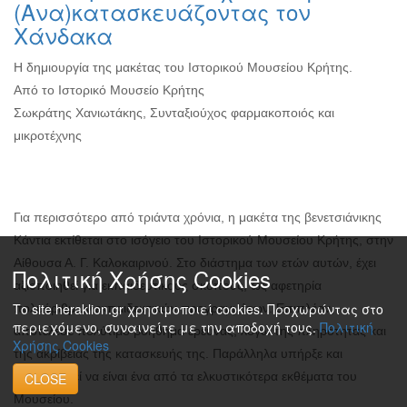
(Ανα)κατασκευάζοντας τον
Χάνδακα
Η δημιουργία της μακέτας του Ιστορικού Μουσείου Κρήτης.
Από το Ιστορικό Μουσείο Κρήτης
Σωκράτης Χανιωτάκης, Συνταξιούχος φαρμακοποιός και
μικροτέχνης
Για περισσότερο από τριάντα χρόνια, η μακέτα της βενετσιάνικης
Κάντια εκτίθεται στο ισόγειο του Ιστορικού Μουσείου Κρήτης, στην
Αίθουσα Α. Γ. Καλοκαιρινού. Στο διάστημα των ετών αυτών, έχει
Πολιτική Χρήσης Cookies
αξιοποιηθεί για εκπαιδευτικούς σκοπούς, ως αφετηρία
Το site heraklion.gr χρησιμοποιεί cookies. Προχωρώντας στο
πολυάριθμων εκπαιδευτικών προγραμμάτων. Επιπλέον,
περιεχόμενο, συναινείτε με την αποδοχή τους.
Πολιτική
αποτέλεσε πολύτιμο βοήθημα έρευνας, λόγω της πληρότητας και
Χρήσης Cookies
της ακρίβειας της κατασκευής της. Παράλληλα υπήρξε και
εξακολουθεί να είναι ένα από τα ελκυστικότερα εκθέματα του
CLOSE
Μουσείου.