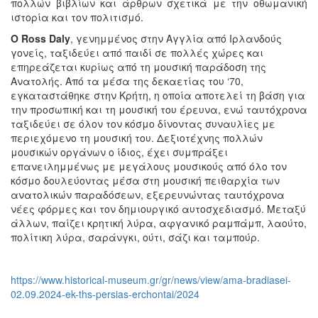
πολλών βιβλίων και άρθρων σχετικά με την οθωμανική
ιστορία και τον πολιτισμό.
Ο Ross Daly
, γενημμένος στην Αγγλία από Ιρλανδούς
γονείς, ταξιδεύει από παιδί σε πολλές χώρες και
επηρεάζεται κυρίως από τη μουσική παράδοση της
Ανατολής. Από τα μέσα της δεκαετίας του ‘70,
εγκαταστάθηκε στην Κρήτη, η οποία αποτελεί τη βάση για
την προσωπική και τη μουσική του έρευνα, ενώ ταυτόχρονα
ταξιδεύει σε όλον τον κόσμο δίνοντας συναυλίες με
περιεχόμενο τη μουσική του. Δεξιοτέχνης πολλών
μουσικών οργάνων ο ίδιος, έχει συμπράξει
επανειλημμένως με μεγάλους μουσικούς από όλο τον
κόσμο δουλεύοντας μέσα στη μουσική πειθαρχία των
ανατολικών παραδόσεων, εξερευνώντας ταυτόχρονα
νέες φόρμες και τον δημιουργικό αυτοσχεδιασμό. Μεταξύ
άλλων, παίζει κρητική λύρα, αφγανικό ραμπάμπ, λαούτο,
πολίτικη λύρα, σαράνγκι, ούτι, σάζι και ταμπούρ.
https://www.historical-museum.gr/gr/news/view/ama-bradiasei-
02.09.2024-ek-ths-persias-erchontai/2024