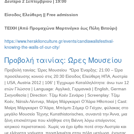
Δευτέρα 2 Σεπτεμβρίου | 19:00
Είσοδος Ελεύθερη || Free admission
ΤΕΙΧΗ (Από Προμαχώνα Μαρτινέγκο έως Πύλη Βιτούρι)
https://www.heraklionculture.gr/events/candiawallsfestival-
knowing-the-walls-of-our-city/
Προβολή ταινίας: Ώρες Μουσείου
Προβολή ταινίας: Ώρες Μουσείου *Ώρα Έναρξης: 21:00 – Ώρα
προσέλευσης κοινού στις 20:30 Είσοδος Ελεύθερη ΗΠΑ, Αυστρία
| USA, Austria 2012 | 106′ | Έγχρωμο Καταλληλότητα: άνω των 12
ετών Γλώσσα | Language: Αγγλικά, Γερμανικά | English, German
Σκηνοθεσία | Direction: Τζεμ Κοέν Σενάριο | Screenplay: Τζεμ
Κοέν, Νάταλι Λέντνερ, Μαίρη Μάργκαρετ Ο’Χάρα Ηθοποιοί | Cast:
Μαίρη Μάργκαρετ Ο’Χάρα, Μπόμπι Σόμερ Ο Γιόχαν, φύλακας στο
μεγάλο Μουσείο Τέχνης Kunsthistorisches, συναντά την Άννα, μια
ξένη επισκέπτρια που κλήθηκε στη Βιέννη λόγω επείγοντος
ιατρικού περιστατικού. Χωρίς να έχει έρθει ποτέ στην Αυστρία και
με ελάχιστα χρήματα, περιπλανιέται στην πόλη μετέωρη, έχοντας