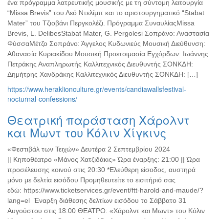
ένα πρόγραμμα λατρευτικής μουσικής με τη σύντομη λειτουργία
“Missa Brevis” του Λεό Ντελίμπ και το αριστουργηματικό “Stabat
Mater” του Τζιοβάνι Περγκολέζι. Πρόγραμμα ΣυναυλίαςMissa
Brevis, L. DelibesStabat Mater, G. Pergolesi Σοπράνο: Αναστασία
ΦύσσαΜέτζο Σοπράνο: Άγγελος Κυδωνιεύς Μουσική Διεύθυνση:
Αθανασία Κυριακίδου Μουσική Προετοιμασία Εγχόρδων: Ιωάννης
Πετράκης Αναπληρωτής Καλλιτεχνικός Διευθυντής ΣΟΝΚΔΗ:
Δημήτρης Χανδράκης Καλλιτεχνικός Διευθυντής ΣΟΝΚΔΗ: […]
https://www.heraklionculture.gr/events/candiawallsfestival-
nocturnal-confessions/
Θεατρική παράσταση Χάρολντ
και Μωντ του Κόλιν Χίγκινς
«Φεστιβάλ των Τειχών» Δευτέρα 2 Σεπτεμβρίου 2024
|| Κηποθέατρο «Μάνος Χατζιδάκις» Ώρα έναρξης: 21:00 || Ώρα
προσέλευσης κοινού στις 20:30 *Ελεύθερη είσοδος, αυστηρά
μόνο με δελτία εισόδου Προμηθευτείτε το εισιτήριό σας
εδώ: https://www.ticketservices.gr/event/ftt-harold-and-maude/?
lang=el Έναρξη διάθεσης δελτίων εισόδου το Σάββατο 31
Αυγούστου στις 18:00 ΘΕΑΤΡΟ: «Χάρολντ και Μωντ» του Κόλιν