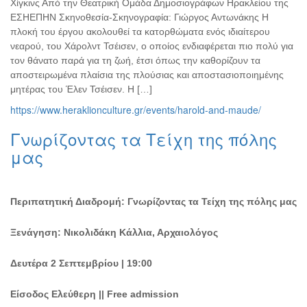
Χίγκινς Από την Θεατρική Ομάδα Δημοσιογράφων Ηρακλείου της
ΕΣΗΕΠΗΝ Σκηνοθεσία-Σκηνογραφία: Γιώργος Αντωνάκης Η
πλοκή του έργου ακολουθεί τα κατορθώματα ενός ιδιαίτερου
νεαρού, του Χάρολντ Τσέισεν, ο οποίος ενδιαφέρεται πιο πολύ για
τον θάνατο παρά για τη ζωή, έτσι όπως την καθορίζουν τα
αποστειρωμένα πλαίσια της πλούσιας και αποστασιοποιημένης
μητέρας του Έλεν Τσέισεν. Η […]
https://www.heraklionculture.gr/events/harold-and-maude/
Γνωρίζοντας τα Τείχη της πόλης
μας
Περιπατητική Διαδρομή: Γνωρίζοντας τα Τείχη της πόλης μας
Ξενάγηση: Νικολιδάκη Κάλλια, Αρχαιολόγος
Δευτέρα 2 Σεπτεμβρίου | 19:00
Είσοδος Ελεύθερη || Free admission