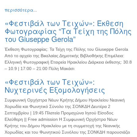
Εκθέσεις
περισσότερα...
Εκδηλώσεις
«Φεστιβάλ των Τειχών»: Έκθεση
για
Παιδιά
Φωτογραφίας “Τα Τείχη της Πόλης
του Giuseppe Gerola”
Άλλες
Εκδηλώσεις
Έκθεση Φωτογραφίας: Τα Τείχη της Πόλης του Giuseppe Gerola
Από το αρχείο της Βικελαίας Δημοτικής Βιβλιοθήκης Επιμέλεια:
Ελληνική Φωτογραφική Εταιρεία Ηρακλείου Διάρκεια έκθεσης: 30.8
– 10.9 | 17:00 – 21:00 Πύλη Μακάσι
Ο
ΤΟΠΟΣ
«Φεστιβάλ των Τειχών»:
ΜΑΣ
Νυχτερινές Εξομολογήσεις
Ο
ΔΗΜΟΣ
Συμφωνική Ορχήστρα Νέων Κρήτης Δήμου Ηρακλείου Νεανική
Χορωδία και Φωνητικό Σύνολο της ΣΟΝΚΔΗ Δευτέρα 2
Σεπτεμβρίου | 19:45 Πλατεία Προμαχώνα Ιησού Είσοδος
ΠΟΛΙΤΙΣΜΟΣ
Ελεύθερη || Free admission Η Συμφωνική Ορχήστρα Νέων
Κρήτης του Δήμου Ηρακλείου με τη συμμετοχή της Νεανικής
ΑΝΘΕΚΤΙΚΗ
ΠΟΛΗ
Χορωδίας και του Φωνητικού Συνόλου της ΣΟΝΚΔΗ παρουσιάζει