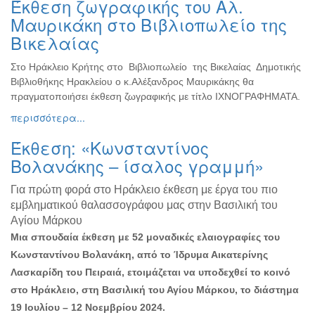
Έκθεση ζωγραφικής του Αλ.
Ζωγραφική
Μαυρικάκη στο Βιβλιοπωλείο της
Φωτογραφία
Βικελαίας
Τραγούδι
Στο Ηράκλειο Κρήτης στο Βιβλιοπωλείο της Βικελαίας Δημοτικής
Μουσική
Βιβλιοθήκης Ηρακλείου ο κ.Αλέξανδρος Μαυρικάκης θα
Κινηματογράφος
πραγματοποιήσει έκθεση ζωγραφικής με τίτλο ΙΧΝΟΓΡΑΦΗΜΑΤΑ.
περισσότερα...
Χορός
Θέατρο
Έκθεση: «Κωνσταντίνος
Παζάρι
Βολανάκης – ίσαλος γραμμή»
Ειδών
Για πρώτη φορά στο Ηράκλειο έκθεση με έργα του πιο
Συνέδρια
εμβληματικού θαλασσογράφου μας στην Βασιλική του
Ημερίδες
Αγίου Μάρκου
-
Μια σπουδαία έκθεση με 52 μοναδικές ελαιογραφίες του
Διημερίδες
Κωνσταντίνου Βολανάκη, από το Ίδρυμα Αικατερίνης
Σεμινάρια-
Λασκαρίδη του Πειραιά, ετοιμάζεται να υποδεχθεί το κοινό
Διαλέξεις-
στο Ηράκλειο, στη Βασιλική του Αγίου Μάρκου, το διάστημα
Ομιλίες
19 Ιουλίου – 12 Νοεμβρίου 2024.
Διάφορες