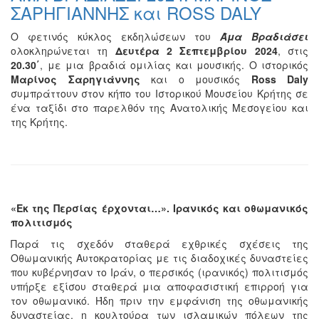
ΣΑΡΗΓΙΑΝΝΗΣ και ROSS DALY
Ο φετινός κύκλος εκδηλώσεων του
Άμα Βραδιάσει
ολοκληρώνεται τη
Δευτέρα 2 Σεπτεμβρίου 2024
, στις
20.30΄
, με μια βραδιά ομιλίας και μουσικής. Ο ιστορικός
Μαρίνος Σαρηγιάννης
και ο μουσικός
Ross Daly
συμπράττουν στον κήπο του Ιστορικού Μουσείου Κρήτης σε
ένα ταξίδι στο παρελθόν της Ανατολικής Μεσογείου και
της Κρήτης.
«Εκ της Περσίας έρχονται…». Ιρανικός και οθωμανικός
πολιτισμός
Παρά τις σχεδόν σταθερά εχθρικές σχέσεις της
Οθωμανικής Αυτοκρατορίας με τις διαδοχικές δυναστείες
που κυβέρνησαν το Ιράν, ο περσικός (ιρανικός) πολιτισμός
υπήρξε εξίσου σταθερά μια αποφασιστική επιρροή για
τον οθωμανικό. Ήδη πριν την εμφάνιση της οθωμανικής
δυναστείας, η κουλτούρα των ισλαμικών πόλεων της