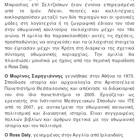
Μικρασίας επί Σελτζούκων ήταν έντονα επηρεασμένη
από το Ιράν. Λόγιοι, ποιητές και καλλιτέχνες
κυκλοφορούσαν μεταξύ των δύο περιοχών και οι ιρανικές
μόδες στη λογοτεχνία ή τη ζωγραφική έδιναν τον τόνο
στην οθωμανική κουλτούρα τουλάχιστον μέχρι τον 18ο
αιώνα. Η ομιλία θα παρακολουθήσει αυτές τις σχέσεις,
προσπαθώντας να ανιχνεύσει και τα (ελάχιστα) στοιχεία
που έφτασαν μέχρι την Κρήτη στη διάρκεια της σχετικά
σύντομης οθωμανικής κυριαρχίας. Την ομιλία θα
πλαισιώσει μουσικά με ήχους από την περσική παράδοση
ο Ross Daly.
Ο Μαρίνος Σαρηγιάννης
γεννήθηκε στην Αθήνα το 1973.
Σπούδασε ιστορία και αρχαιολογία στο Αριστοτέλειο
Πανεπιστήμιο Θεσσαλονίκης και απέκτησε το διδακτορικό
του στο ίδιο πανεπιστήμιο το 2005. Εργάζεται ως
ερευνητής στο Ινστιτούτο Μεσογειακών Σπουδών του ΙΤΕ
από το 2007, με αντικείμενο την οθωμανική κοινωνική,
πολιτισμική και διανοητική ιστορία. Είναι συγγραφέας
πολλών βιβλίων και άρθρων σχετικά με την οθωμανική
ιστορία και τον πολιτισμό.
Ο Ross Daly
, γενημμένος στην Αγγλία από Ιρλανδούς