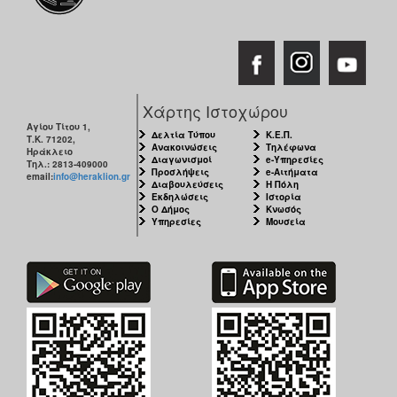
Χάρτης Ιστοχώρου
Αγίου Τίτου 1,
Δελτία Τύπου
Κ.Ε.Π.
Τ.Κ. 71202,
Ανακοινώσεις
Τηλέφωνα
Ηράκλειο
Διαγωνισμοί
e-Υπηρεσίες
Τηλ.: 2813-409000
Προσλήψεις
e-Αιτήματα
email:
info@heraklion.gr
Διαβουλεύσεις
Η Πόλη
Εκδηλώσεις
Ιστορία
Ο Δήμος
Κνωσός
Υπηρεσίες
Μουσεία