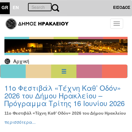
GR
EN
ΕΙΣΟΔΟΣ
02
Σεπτέμβριος
Toggle
2024
navigati
Κυρ
Δευ
Τρι
Τετ
Πεμ
Παρ
Σαβ
1
2
3
4
5
6
7
8
9
10
11
12
13
14
Αρχική
15
16
17
18
19
20
21
22
23
24
25
26
27
28
29
30
<<
σήμερα
>>
11ο Φεστιβάλ «Τέχνη Καθ’ Οδόν»
2026 του Δήμου Ηρακλείου –
ΗΜΕΡΟΛΟΓΙΟ
ΕΚΔΗΛΩΣΕΩΝ
Πρόγραμμα Τρίτης 16 Ιουνίου 2026
Χριστούγεννα
-
11ο Φεστιβάλ «Τέχνη Καθ’ Οδόν» 2026 του Δήμου Ηρακλείου
Πρωτοχρονιά
περισσότερα...
Βιβλίο