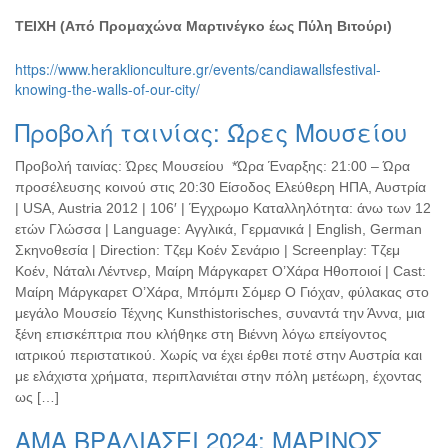
ΤΕΙΧΗ (Από Προμαχώνα Μαρτινέγκο έως Πύλη Βιτούρι)
https://www.heraklionculture.gr/events/candiawallsfestival-
knowing-the-walls-of-our-city/
Προβολή ταινίας: Ώρες Μουσείου
Προβολή ταινίας: Ώρες Μουσείου *Ώρα Έναρξης: 21:00 – Ώρα
προσέλευσης κοινού στις 20:30 Είσοδος Ελεύθερη ΗΠΑ, Αυστρία
| USA, Austria 2012 | 106′ | Έγχρωμο Καταλληλότητα: άνω των 12
ετών Γλώσσα | Language: Αγγλικά, Γερμανικά | English, German
Σκηνοθεσία | Direction: Τζεμ Κοέν Σενάριο | Screenplay: Τζεμ
Κοέν, Νάταλι Λέντνερ, Μαίρη Μάργκαρετ Ο’Χάρα Ηθοποιοί | Cast:
Μαίρη Μάργκαρετ Ο’Χάρα, Μπόμπι Σόμερ Ο Γιόχαν, φύλακας στο
μεγάλο Μουσείο Τέχνης Kunsthistorisches, συναντά την Άννα, μια
ξένη επισκέπτρια που κλήθηκε στη Βιέννη λόγω επείγοντος
ιατρικού περιστατικού. Χωρίς να έχει έρθει ποτέ στην Αυστρία και
με ελάχιστα χρήματα, περιπλανιέται στην πόλη μετέωρη, έχοντας
ως […]
ΑΜΑ ΒΡΑΔΙΑΣΕΙ 2024: ΜΑΡΙΝΟΣ