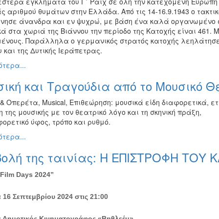
έστερα εγκλήματα του Γ΄ Ράιχ σε όλη την κατεχόμενη Ευρώπ
 αριθμού θυμάτων στην Ελλάδα. Από τις 14-16.9.1943 ο τακτι
νησε άνανδρα και εν ψυχρώ, με βάση ένα καλά οργανωμένο σ
ά στα χωριά της Βιάννου την περίοδο της Κατοχής είναι 461. 
μένους. Παράλληλα ο γερμανικός στρατός κατοχής λεηλάτησε
 και της Δυτικής Ιεράπετρας.
τερα...
ική και Τραγούδια από το Μουσικό Θέ
& Οπερέτα, Musical, Επιθεώρηση: μουσικά είδη διαφορετικά, 
 της μουσικής με τον θεατρικό λόγο και τη σκηνική πράξη,
ορετικό ύφος, τρόπο και ρυθμό.
τερα...
βολή της ταινίας: Η ΕΠΙΣΤΡΟΦΗ ΤΟΥ
n Film Days 2024”
 16 Σεπτεμβρίου 2024 στις 21:00
ς Δημοτικός Κινηματογράφος «Βηθλεέμ»