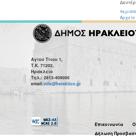
Δευτέρα
περισσό
Αρχείο
Αγίου Τίτου 1,
Τ.Κ. 71202,
Ηράκλειο
Τηλ.: 2813-409000
email:
info@heraklion.gr
Επικοινωνία
Ό
Δήλωση Προσβασ