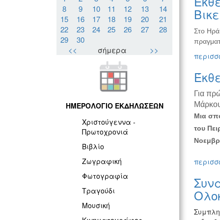
Έκθε
8
9
10
11
12
13
14
Βικ
15
16
17
18
19
20
21
22
23
24
25
26
27
28
Στο Ηρά
29
30
πραγματ
<<
σήμερα
>>
περισσό
Έκθ
Για πρ
Μάρκο
ΗΜΕΡΟΛΟΓΙΟ ΕΚΔΗΛΩΣΕΩΝ
Μια σπο
Χριστούγεννα -
του Πει
Πρωτοχρονιά
Νοεμβρί
Βιβλίο
Ζωγραφική
περισσό
Φωτογραφία
Συνα
Τραγούδι
Ολο
Μουσική
Συμπλη