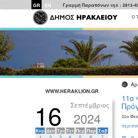
GR
EN
Γραμμή Παραπόνων τηλ : 2813-4
Ο 
Αρ
WWW.HERAKLION.GR
11ο 
16
Σεπτέμβριος
Πρόγ
2024
11ο Φεσ
περισσό
Κυρ
Δευ
Τρι
Τετ
Πεμ
Παρ
Σαβ
1
2
3
4
5
6
7