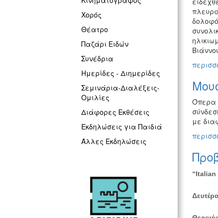
Κινηματογράφος
ειδεχθ
πλευράς
Χορός
δολοφό
Θέατρο
συνολικ
ηλικιω
Παζάρι Ειδών
Βιάννου
Συνέδρια
περισσό
Ημερίδες - Διημερίδες
Μουσ
Σεμινάρια-Διαλέξεις-
Ομιλίες
Όπερα 
σύνδεση
Διάφορες Εκθέσεις
με διαφ
Εκδηλώσεις για Παιδιά
περισσό
Άλλες Εκδηλώσεις
Προ
“Italia
Δευτέρα
Θερινό