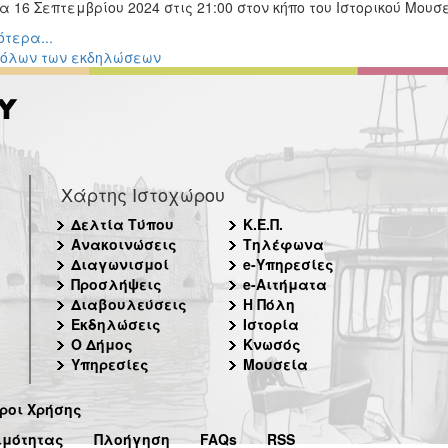
 16 Σεπτεμβρίου 2024 στις 21:00 στον κήπο του Ιστορικού Μουσ
τερα...
 όλων των εκδηλώσεων
Χάρτης Ιστοχώρου
Δελτία Τύπου
Κ.Ε.Π.
Ανακοινώσεις
Τηλέφωνα
Διαγωνισμοί
e-Υπηρεσίες
Προσλήψεις
e-Αιτήματα
Διαβουλεύσεις
Η Πόλη
Εκδηλώσεις
Ιστορία
Ο Δήμος
Κνωσός
Υπηρεσίες
Μουσεία
ροι Χρήσης
ιμότητας
Πλοήγηση
FAQs
RSS