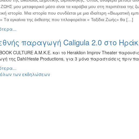
ωλείου της Βικελαίας Δημοτικής Βιβλιοθήκης. Όπως αναφέρει μεταξύ άλ
ΖΩΗΣ μου μεταφορικό μέσο είναι τα καράβια μου στη περιπέτεια της ζωή
ή ιστορία. Μια ιστορία που συνδέεται με μια ιδιαίτερη «Βιωματική εμ
» Tα εγκαίνια της έκθεσης που τιτλοφορείται « Ταξίδια Ζωής» θα […]
τερα...
εθνής παραγωγή Caligula 2.0 στο Ηράκ
OOK CULTURE Α.Μ.Κ.Ε. και το Heraklion Improv Theater παρουσ
ή της Dahl/Hestø Productions, για 3 μόνο παραστάσεις πριν π
τερα...
 όλων των εκδηλώσεων