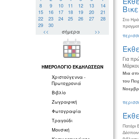
Έκθε
8
9
10
11
12
13
14
Βικ
15
16
17
18
19
20
21
22
23
24
25
26
27
28
Στο Ηρά
29
30
πραγματ
<<
σήμερα
>>
περισσό
Έκθ
Για πρ
Μάρκο
ΗΜΕΡΟΛΟΓΙΟ ΕΚΔΗΛΩΣΕΩΝ
Μια σπο
Χριστούγεννα -
του Πει
Πρωτοχρονιά
Νοεμβρί
Βιβλίο
Ζωγραφική
περισσό
Φωτογραφία
Έκθ
Τραγούδι
Πατάρι 
Μουσική
Δέσποιν