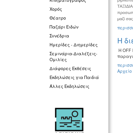
Κινηματογράφος
βιβλιοπ
ΤΑΞΙΔΙΑ 
Χορός
προσωπικ
Θέατρο
μαζί σας
Παζάρι Ειδών
περισσό
Συνέδρια
Η δι
Ημερίδες - Διημερίδες
Η OFF B
Σεμινάρια-Διαλέξεις-
παραγωγ
Ομιλίες
περισσό
Διάφορες Εκθέσεις
Αρχείο
Εκδηλώσεις για Παιδιά
Άλλες Εκδηλώσεις