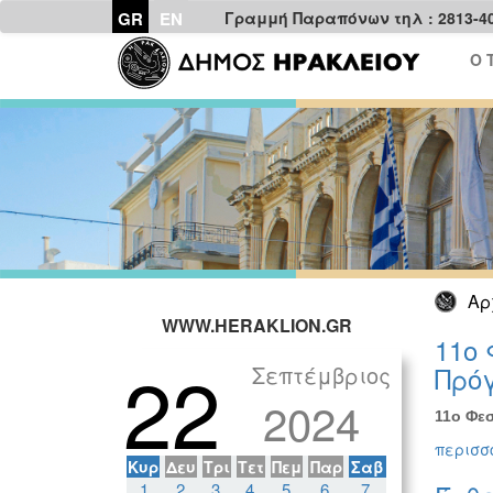
GR
EN
Γραμμή Παραπόνων τηλ : 2813-4
Ο 
Αρ
WWW.HERAKLION.GR
11ο 
22
Σεπτέμβριος
Πρόγ
2024
11ο Φεσ
περισσό
Κυρ
Δευ
Τρι
Τετ
Πεμ
Παρ
Σαβ
1
2
3
4
5
6
7