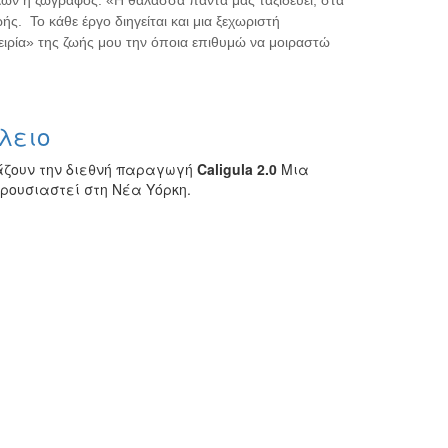
λων η ζωγράφος: «Η θάλασσα πάντα μας ταξιδεύει, στα
ς. Το κάθε έργο διηγείται και μια ξεχωριστή
πειρία» της ζωής μου την όποια επιθυμώ να μοιραστώ
λειο
ιάζουν την διεθνή παραγωγή
Caligula 2.0
Μια
αρουσιαστεί στη Νέα Υόρκη.