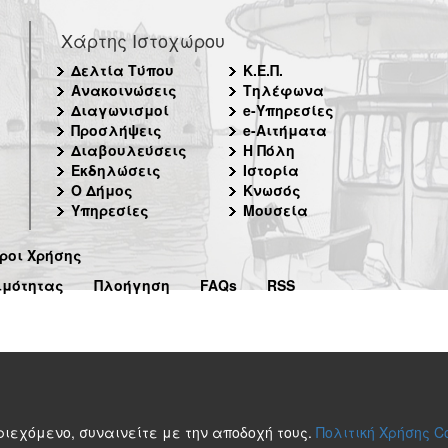
Χάρτης Ιστοχώρου
Δελτία Τύπου
Κ.Ε.Π.
Ανακοινώσεις
Τηλέφωνα
Διαγωνισμοί
e-Υπηρεσίες
Προσλήψεις
e-Αιτήματα
Διαβουλεύσεις
Η Πόλη
Εκδηλώσεις
Ιστορία
Ο Δήμος
Κνωσός
Υπηρεσίες
Μουσεία
ροι Χρήσης
ιμότητας
Πλοήγηση
FAQs
RSS
περιεχόμενο, συναινείτε με την αποδοχή τους.
Πολιτική Χρήσης C